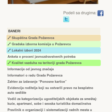
Podeli sa drugima:
BANERI
🔗 Skupština Grada Požarevca
🔗
Gradska izborna komisija u Požarevcu
🔗 Lokalni izbori 2024
Anketa o proceni javnozdravstvenih potreba
🔗 Kvalitet vazduha na teritoriji grada Požarevca
Informacije od javnog značaja
Informatori o radu Grada Požarevca
Zahtev za izdavanje “Ponosne kartice”
Еvidencija roditelja koji su ostvarili pravo na besplatno
auto sedište
Vodič za kategorizaciju ugostiteljskih objekata za smeštaj:
kuće, apartmani, sobe i seoska turistička domaćinstva
Pravilnik o organizaciji i sistematizaciji radnih mesta u