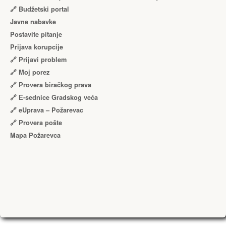
🔗 Budžetski portal
Javne nabavke
Postavite pitanje
Prijava korupcije
🔗 Prijavi problem
🔗 Moj porez
🔗 Provera biračkog prava
🔗 Е-sednice Gradskog veća
🔗 eUprava – Požarevac
🔗 Provera pošte
Mapa Požarevca