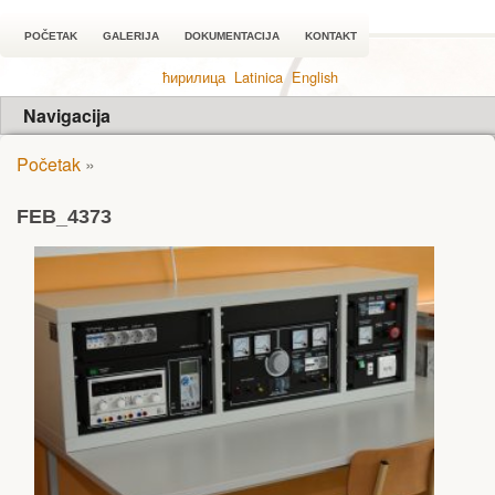
POČETAK
GALERIJA
DOKUMENTACIJA
KONTAKT
ћирилица
Latinica
English
Navigacija
Početak
»
FEB_4373