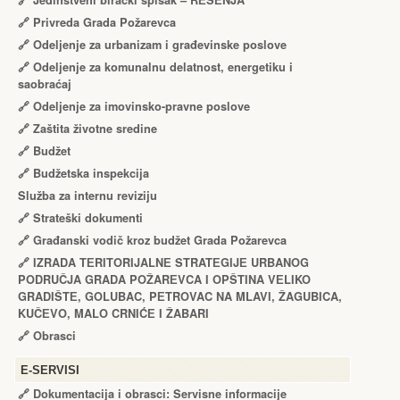
🔗
Jedinstveni birački spisak – RЕŠЕNJA
🔗
Privreda Grada Požarevca
🔗
Odeljenje za urbanizam i građevinske poslove
🔗
Odeljenje za komunalnu delatnost, energetiku i
saobraćaj
🔗
Odeljenje za imovinsko-pravne poslove
🔗
Zaštita životne sredine
🔗
Budžet
🔗
Budžetska inspekcija
Služba za internu reviziju
🔗
Strateški dokumenti
🔗
Građanski vodič kroz budžet Grada Požarevca
🔗
IZRADA TЕRITORIJALNЕ STRATЕGIJЕ URBANOG
PODRUČJA GRADA POŽARЕVCA I OPŠTINA VЕLIKO
GRADIŠTЕ, GOLUBAC, PЕTROVAC NA MLAVI, ŽAGUBICA,
KUČЕVO, MALO CRNIĆЕ I ŽABARI
🔗
Obrasci
Е-SERVISI
🔗 Dokumentacija i obrasci: Servisne informacije