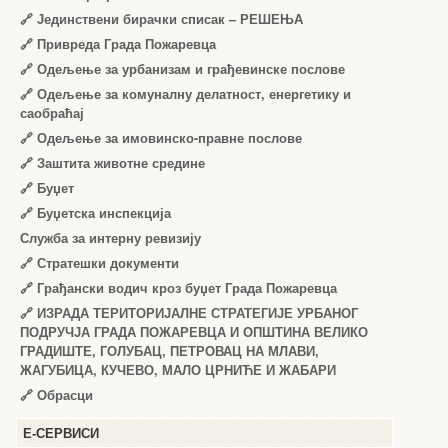
🔗
Јединствени бирачки списак – РЕШЕЊА
🔗
Привреда Града Пожаревца
🔗
Одељење за урбанизам и грађевинске послове
🔗
Одељење за комуналну делатност, енергетику и
саобраћај
🔗
Одељење за имовинско-правне послове
🔗
Заштита животне средине
🔗
Буџет
🔗
Буџетска инспекција
Служба за интерну ревизију
🔗
Стратешки документи
🔗
Грађански водич кроз буџет Града Пожаревца
🔗
ИЗРАДА ТЕРИТОРИЈАЛНЕ СТРАТЕГИЈЕ УРБАНОГ
ПОДРУЧЈА ГРАДА ПОЖАРЕВЦА И ОПШТИНА ВЕЛИКО
ГРАДИШТЕ, ГОЛУБАЦ, ПЕТРОВАЦ НА МЛАВИ,
ЖАГУБИЦА, КУЧЕВО, МАЛО ЦРНИЋЕ И ЖАБАРИ
🔗
Обрасци
Е-СЕРВИСИ