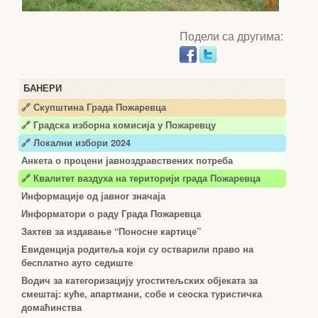
Подели са другима:
БАНЕРИ
🔗 Скупштина Града Пожаревца
🔗
Градска изборна комисија у Пожаревцу
🔗 Локални избори 2024
Анкета о процени јавноздравствених потреба
🔗 Квалитет ваздуха на територији града Пожаревца
Информације од јавног значаја
Информатори о раду Града Пожаревца
Захтев за издавање “Поносне картице”
Евиденција родитеља који су остварили право на
бесплатно ауто седиште
Водич за категоризацију угоститељских објеката за
смештај: куће, апартмани, собе и сеоска туристичка
домаћинства