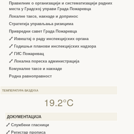
Правилник о организацији и систематизацији радних
места у Градској управи Града Пожаревца
Локалне таксе, накнаде и допринос
Стратегија управљања ризицима
Привредни савет Града Пожаревца
🔗
Извештај о раду инспекцијских органа
🔗
Годишњи планови инспекцијских надзора
🔗 ГИС Пожаревац
🔗 Локална пореска администрација
Комуналне таксе и накнаде
Родна равноправност
ТЕМПЕРАТУРА ВАЗДУХА
19.2°C
ДОКУМЕНТАЦИЈА
🔗
Службени гласници
🔗
Регистар прописа