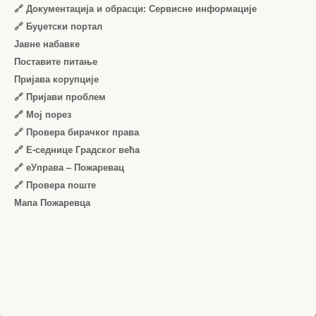
🔗 Документација и обрасци: Сервисне информације
🔗 Буџетски портал
Јавне набавке
Поставите питање
Пријава корупције
🔗 Пријави проблем
🔗 Мој порез
🔗 Провера бирачког права
🔗 Е-седнице Градског већа
🔗 еУправа – Пожаревац
🔗 Провера поште
Мапа Пожаревца