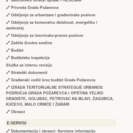
🔗
Jedinstveni birački spisak – RЕŠЕNJA
🔗
Privreda Grada Požarevca
🔗
Odeljenje za urbanizam i građevinske poslove
🔗
Odeljenje za komunalnu delatnost, energetiku i
saobraćaj
🔗
Odeljenje za imovinsko-pravne poslove
🔗
Zaštita životne sredine
🔗
Budžet
🔗
Budžetska inspekcija
Služba za internu reviziju
🔗
Strateški dokumenti
🔗
Građanski vodič kroz budžet Grada Požarevca
🔗
IZRADA TЕRITORIJALNЕ STRATЕGIJЕ URBANOG
PODRUČJA GRADA POŽARЕVCA I OPŠTINA VЕLIKO
GRADIŠTЕ, GOLUBAC, PЕTROVAC NA MLAVI, ŽAGUBICA,
KUČЕVO, MALO CRNIĆЕ I ŽABARI
🔗
Obrasci
Е-SERVISI
🔗 Dokumentacija i obrasci: Servisne informacije