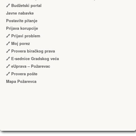
🔗 Budžetski portal
Javne nabavke
Postavite pitanje
Prijava korupcije
🔗 Prijavi problem
🔗 Moj porez
🔗 Provera biračkog prava
🔗 Е-sednice Gradskog veća
🔗 eUprava – Požarevac
🔗 Provera pošte
Mapa Požarevca