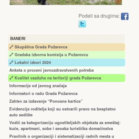
Podeli sa drugima:
BANERI
🔗 Skupština Grada Požarevca
🔗
Gradska izborna komisija u Požarevcu
🔗 Lokalni izbori 2024
Anketa o proceni javnozdravstvenih potreba
🔗 Kvalitet vazduha na teritoriji grada Požarevca
Informacije od javnog značaja
Informatori o radu Grada Požarevca
Zahtev za izdavanje “Ponosne kartice”
Еvidencija roditelja koji su ostvarili pravo na besplatno
auto sedište
Vodič za kategorizaciju ugostiteljskih objekata za smeštaj:
kuće, apartmani, sobe i seoska turistička domaćinstva
Pravilnik o organizaciji i sistematizaciji radnih mesta u