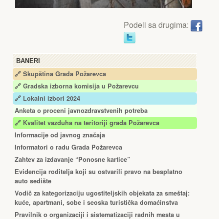
Podeli sa drugima:
BANERI
🔗 Skupština Grada Požarevca
🔗
Gradska izborna komisija u Požarevcu
🔗 Lokalni izbori 2024
Anketa o proceni javnozdravstvenih potreba
🔗 Kvalitet vazduha na teritoriji grada Požarevca
Informacije od javnog značaja
Informatori o radu Grada Požarevca
Zahtev za izdavanje “Ponosne kartice”
Еvidencija roditelja koji su ostvarili pravo na besplatno
auto sedište
Vodič za kategorizaciju ugostiteljskih objekata za smeštaj:
kuće, apartmani, sobe i seoska turistička domaćinstva
Pravilnik o organizaciji i sistematizaciji radnih mesta u