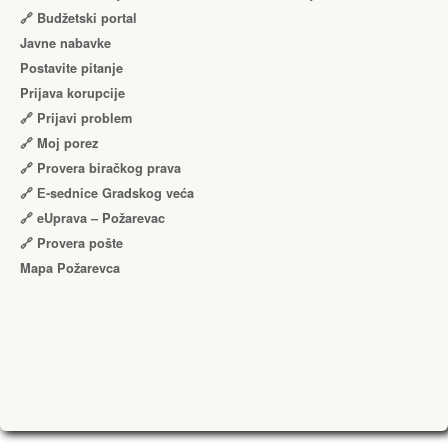
🔗 Budžetski portal
Javne nabavke
Postavite pitanje
Prijava korupcije
🔗 Prijavi problem
🔗 Moj porez
🔗 Provera biračkog prava
🔗 Е-sednice Gradskog veća
🔗 eUprava – Požarevac
🔗 Provera pošte
Mapa Požarevca