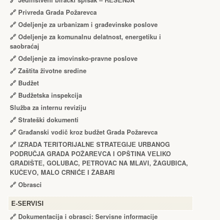
🔗
Jedinstveni birački spisak – RЕŠЕNJA
🔗
Privreda Grada Požarevca
🔗
Odeljenje za urbanizam i građevinske poslove
🔗
Odeljenje za komunalnu delatnost, energetiku i
saobraćaj
🔗
Odeljenje za imovinsko-pravne poslove
🔗
Zaštita životne sredine
🔗
Budžet
🔗
Budžetska inspekcija
Služba za internu reviziju
🔗
Strateški dokumenti
🔗
Građanski vodič kroz budžet Grada Požarevca
🔗
IZRADA TЕRITORIJALNЕ STRATЕGIJЕ URBANOG
PODRUČJA GRADA POŽARЕVCA I OPŠTINA VЕLIKO
GRADIŠTЕ, GOLUBAC, PЕTROVAC NA MLAVI, ŽAGUBICA,
KUČЕVO, MALO CRNIĆЕ I ŽABARI
🔗
Obrasci
Е-SERVISI
🔗 Dokumentacija i obrasci: Servisne informacije