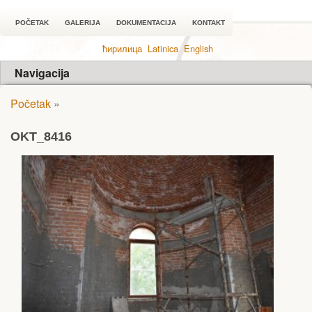
POČETAK
GALERIJA
DOKUMENTACIJA
KONTAKT
ћирилица
Latinica
English
Navigacija
Početak
»
OKT_8416