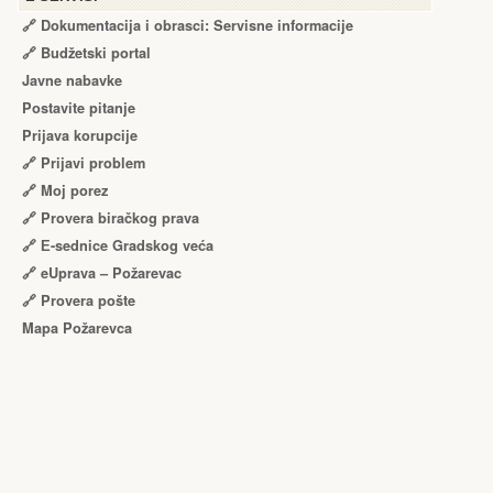
🔗 Dokumentacija i obrasci: Servisne informacije
🔗 Budžetski portal
Javne nabavke
Postavite pitanje
Prijava korupcije
🔗 Prijavi problem
🔗 Moj porez
🔗 Provera biračkog prava
🔗 Е-sednice Gradskog veća
🔗 eUprava – Požarevac
🔗 Provera pošte
Mapa Požarevca