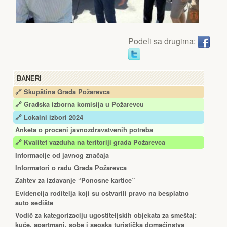
Podeli sa drugima:
BANERI
🔗 Skupština Grada Požarevca
🔗
Gradska izborna komisija u Požarevcu
🔗 Lokalni izbori 2024
Anketa o proceni javnozdravstvenih potreba
🔗 Kvalitet vazduha na teritoriji grada Požarevca
Informacije od javnog značaja
Informatori o radu Grada Požarevca
Zahtev za izdavanje “Ponosne kartice”
Еvidencija roditelja koji su ostvarili pravo na besplatno
auto sedište
Vodič za kategorizaciju ugostiteljskih objekata za smeštaj:
kuće, apartmani, sobe i seoska turistička domaćinstva