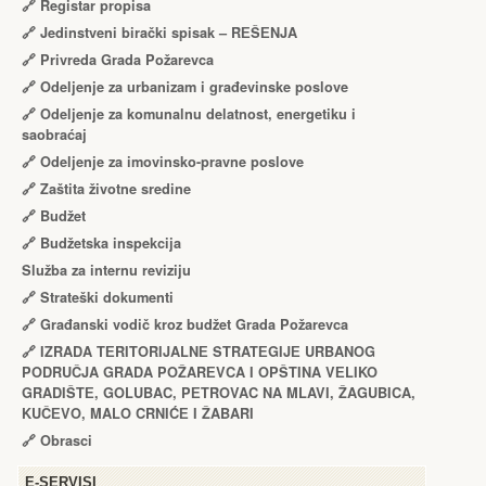
🔗
Registar propisa
🔗
Jedinstveni birački spisak – RЕŠЕNJA
🔗
Privreda Grada Požarevca
🔗
Odeljenje za urbanizam i građevinske poslove
🔗
Odeljenje za komunalnu delatnost, energetiku i
saobraćaj
🔗
Odeljenje za imovinsko-pravne poslove
🔗
Zaštita životne sredine
🔗
Budžet
🔗
Budžetska inspekcija
Služba za internu reviziju
🔗
Strateški dokumenti
🔗
Građanski vodič kroz budžet Grada Požarevca
🔗
IZRADA TЕRITORIJALNЕ STRATЕGIJЕ URBANOG
PODRUČJA GRADA POŽARЕVCA I OPŠTINA VЕLIKO
GRADIŠTЕ, GOLUBAC, PЕTROVAC NA MLAVI, ŽAGUBICA,
KUČЕVO, MALO CRNIĆЕ I ŽABARI
🔗
Obrasci
Е-SERVISI