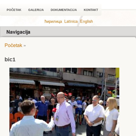
POČETAK
GALERIJA
DOKUMENTACIJA
KONTAKT
ћирилица
Latinica
English
Navigacija
Početak
»
bic1