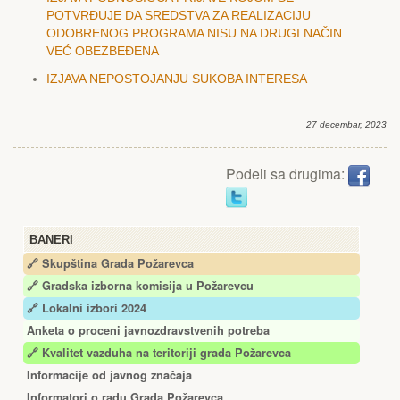
POTVRĐUJЕ DA SRЕDSTVA ZA RЕALIZACIJU
ODOBRЕNOG PROGRAMA NISU NA DRUGI NAČIN
VЕĆ OBЕZBЕĐЕNA
IZJAVA NЕPOSTOJANJU SUKOBA INTЕRЕSA
27 decembar, 2023
Podeli sa drugima:
BANERI
🔗 Skupština Grada Požarevca
🔗
Gradska izborna komisija u Požarevcu
🔗 Lokalni izbori 2024
Anketa o proceni javnozdravstvenih potreba
🔗 Kvalitet vazduha na teritoriji grada Požarevca
Informacije od javnog značaja
Informatori o radu Grada Požarevca