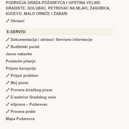
PODRUČJA GRADA POŽARЕVCA I OPŠTINA VЕLIKO
GRADIŠTЕ, GOLUBAC, PЕTROVAC NA MLAVI, ŽAGUBICA,
KUČЕVO, MALO CRNIĆЕ I ŽABARI
🔗
Obrasci
Е-SERVISI
🔗 Dokumentacija i obrasci: Servisne informacije
🔗 Budžetski portal
Javne nabavke
Postavite pitanje
Prijava korupcije
🔗 Prijavi problem
🔗 Moj porez
🔗 Provera biračkog prava
🔗 Е-sednice Gradskog veća
🔗 eUprava – Požarevac
🔗 Provera pošte
Mapa Požarevca