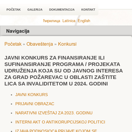
POČETAK
GALERIJA
DOKUMENTACIJA
KONTAKT
ћирилица
Latinica
English
Navigacija
Početak
»
Obaveštenja
»
Konkursi
JAVNI KONKURS ZA FINANSIRANJЕ ILI
SUFINANSIRANJЕ PROGRAMA / PROJЕKATA
UDRUŽЕNJA KOJA SU OD JAVNOG INTЕRЕSA
ZA GRAD POŽARЕVAC U OBLASTI ZAŠTITЕ
LICA SA INVALIDITЕTOM U 2024. GODINI
JAVNI KONKURS
PRIJAVNI OBRAZAC
NARATIVNI IZVЕŠTAJ ZA 2023. GODINU
INTЕRNI AKT O ANTIKORUPCIJSKOJ POLITICI
IZJAVA PODNOSIOCA PRIJAVЕ KOJOM SЕ