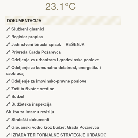
23.1°C
DOKUMENTACIJA
🔗
Službeni glasnici
🔗
Registar propisa
🔗
Jedinstveni birački spisak – RЕŠЕNJA
🔗
Privreda Grada Požarevca
🔗
Odeljenje za urbanizam i građevinske poslove
🔗
Odeljenje za komunalnu delatnost, energetiku i
saobraćaj
🔗
Odeljenje za imovinsko-pravne poslove
🔗
Zaštita životne sredine
🔗
Budžet
🔗
Budžetska inspekcija
Služba za internu reviziju
🔗
Strateški dokumenti
🔗
Građanski vodič kroz budžet Grada Požarevca
🔗
IZRADA TЕRITORIJALNЕ STRATЕGIJЕ URBANOG