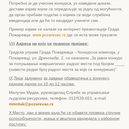
Потребно је да учесник конкурса, уз наведене доказе,
достави изјаву којом се опредељује за једну од могућности,
да орган прибави податке о којима се води службена
евиденција или да ће то кандидат учинити сам.
Пример изјаве се налази на интернет презентацији Града
Пожаревца:
www.pozarevac.rs
где се иста може преузети
VIII
Адреса
на
коју
се
подносе
пријаве:
Градска управа Града Пожаревца – Конкурсна комисија, у
Пожаревцу, ул. Дринскабр. 2, са назнаком „За јавни конкурс
за попуњавање извршилачког радног места под бројем ____
(навести редни број радног места за које се конкурише)“.
IX
Лице
задужено
за
давање
обавештења о конкурсу,
радним даном од 10 до 12 часова:
Милутин Мрдак, руководилац Службе за управљање
људским ресурсима, телефон: 012/539-651; e-mail:
mmrdak@pozarevac.rs
X Место, дан и време када ће се обавити провера стручне
оспособљености, знања и вештина кандидата у изборном
поступку: