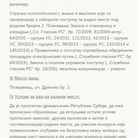
рачунару.
Стручна оспособљеност, знање и вештине које се
проверавају у изборном поступку за радно место под
редним бројем 2: Познавање Закона о планирању и
изградњи („Сл. Гласник РС“, бр. 72/2009, 81/2009-испр.,
64/2010 – одлука УС, 24/2011, 121/2012, 42/2013 – одлука
УС, 50/2013 – одлука УС, 98/2013 – одлука УС, 132/2014 и
145/2014) и Правилника о поступку спровођења обједињене
процедуре електронским путем (,,Службени гласник РС“ бр.
68/2019); Закона о општем управном поступку (,,Службени
гласник РС“ бр. 18/206); вештина комуникације – усмено.
III
Место
рада:
Пожаревац, ул. Дринска бр. 2.
IV
Услови
за
рад
на
радном
месту:
Да је пунолетан држављанин Републике Србије, да има
прописано образовање, да испуњава остале услове
прописане законом, другим прописом и актом о
систематизацији радних места; да учесник конкурса није
правноснажно осуђиван на безусловну казну затвора од
најмање шест месеци и да учеснику конкурса раније није