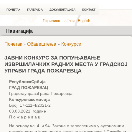
ПОЧЕТАК
ГАЛЕРИЈА
ДОКУМЕНТАЦИЈА
КОНТАКТ
ћирилица
Latinica
English
Навигација
Почетак
»
Обавештења
»
Конкурси
ЈАВНИ КОНКУРС ЗА ПОПУЊАВАЊЕ
ИЗВРШИЛАЧКИХ РАДНИХ МЕСТА У ГРАДСКОЈ
УПРАВИ ГРАДА ПОЖАРЕВЦА
РепубликаСрбија
ГРАД ПОЖАРЕВАЦ
ГрадскауправаГрада Пожаревца
Конкурснакомисија
Број: 17-111-4/2021-2
03.03.2021. године
П о ж а р е в а ц
На основу чл. 4. и 94. Закона о запосленима у аутономним
покрајинама и јединицама локалне самоуправе („Службени