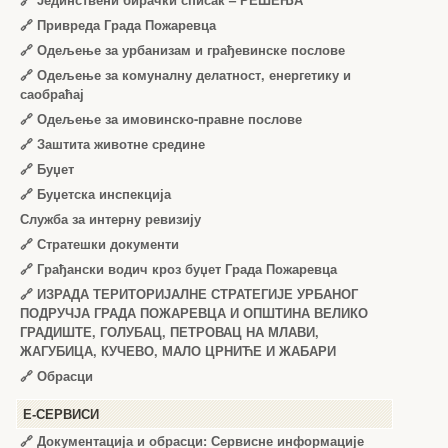
🔗
Јединствени бирачки списак – РЕШЕЊА
🔗
Привреда Града Пожаревца
🔗
Одељење за урбанизам и грађевинске послове
🔗
Одељење за комуналну делатност, енергетику и
саобраћај
🔗
Одељење за имовинско-правне послове
🔗
Заштита животне средине
🔗
Буџет
🔗
Буџетска инспекција
Служба за интерну ревизију
🔗
Стратешки документи
🔗
Грађански водич кроз буџет Града Пожаревца
🔗
ИЗРАДА ТЕРИТОРИЈАЛНЕ СТРАТЕГИЈЕ УРБАНОГ
ПОДРУЧЈА ГРАДА ПОЖАРЕВЦА И ОПШТИНА ВЕЛИКО
ГРАДИШТЕ, ГОЛУБАЦ, ПЕТРОВАЦ НА МЛАВИ,
ЖАГУБИЦА, КУЧЕВО, МАЛО ЦРНИЋЕ И ЖАБАРИ
🔗
Обрасци
Е-СЕРВИСИ
🔗 Документација и обрасци: Сервисне информације