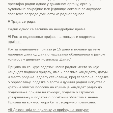
престајао радни однос у државном органу, органу
аутономне покрајине или јединице локалне самоуправе
због теже повреде дужности из радног односа.
V Трајање рада:
Радни однос се заснива на неодређено време.
V
I
Рок за подношење пријаве на конкурс и садржина
пријаве:
Рок за подношење пријава је 15 дана и почиње да тече
наредног дана од дана оглашавања обавештења о јавном
конкурсу у дневним новинама „Данас“.
Пријава на конкурс садржи: назив радног места за које
кандидат подноси пријаву, име и презиме кандидата, датум
и место рођења, адресу становања, број телефона, податке
о образовању, податке о врсти и дужини радног искуства с
кратким описом послова на којима је кандидат радио до
подношења пријаве на конкурс, податке о стручном
усавршавању и податке о посебним областима знања.
Пријава на конкурс мора бити својеручно потписана.
VII
Докази који се прилажу уз пријаву на конкурс: