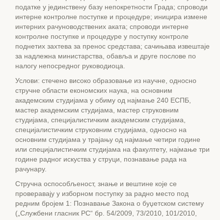
податке у јединствену базу непокретности Града; спроводи
интерне контролне поступке и процедуре; иницира измене
интерних рачуноводствених аката; спроводи интерне
контролне поступке и процедуре у поступку контроле
поднетих захтева за пренос средстава; сачињава извештаје
за надлежна министарства, обавља и друге послове по
налогу непосредног руководиоца.
Услови: стечено високо образовање из научне, односно
стручне области економских наука, на основним
академским студијама у обиму од најмање 240 ЕСПБ,
мастер академским студијама, мастер струковним
студијама, специјалистичким академским студијама,
специјалистичким струковним студијама, односно на
основним студијама у трајању од најмање четири године
или специјалистичким студијама на факултету, најмање три
године радног искуства у струци, познавање рада на
рачунару.
Стручна оспособљеност, знање и вештине које се
проверавају у изборном поступку за радно место под
редним бројем 1: Познавање Закона о буџетском систему
(„Службени гласник РС“ бр. 54/2009, 73/2010, 101/2010,