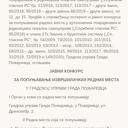
гласник РС“бр. 21/2016, 113/2017, 113/2017 – други закон,
95/2018, 95/2018 – други закони 86/2019 – други закон), чл.
11. до 15. Уредбе о спровођењу интерног и јавног конкурса
за попуњавање радних места у аутономним покрајинама и
јединицама локалне самоуправе („Службени гласник РС“,
95/2016) и члана 27к Закона о буџетском систему („Сл.
гласник РС“, бр. 54/2009, 73/2010, 101/2010, 101/2011,
93/2012, 62/2013, 63/2013 – испр., 108/2013, 142/2014,
68/2015 – др. закон, 103/2015, 99/2016, 113/2017, 95/2018,
31/2019, 72/2019 и 149/2020), Градска управа Града
Пожаревца, оглашава
ЈАВНИ КОНКУРС
ЗА ПОПУЊАВАЊЕ ИЗВРШИЛАЧКИХ РАДНИХ МЕСТА
У ГРАДСКОЈ УПРАВИ ГРАДА ПОЖАРЕВЦА
I Орган у коме се радна места попуњавају:
Градска управа Града Пожаревца, у Пожаревцу, ул.
Дринскабр. 2.
II Радна места која се попуњавају: