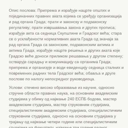
Опис послова: Припрема и израђује нацрте општих и
појединачних правних аката којима се уређују организација
и рад органа Града; прати и законску и подзаконску
регулативу; прати извршавања закона и других прописа;
израђује акта са седница Скупштине и Градског већа; стара
се о усклађености нормативних аката Града од значаја за
рад органа Града са законским, подзаконским актима и
актима Града; израђује нацрте решења и других аката које
Градско веће доноси приликом решавања у другом степену;
остварује сарадњу и комуникацију са органима Града;
припрема и организује и води евиденцију седница сталних и
повремених радних тела Градског већа; обавља и друге
послове по налогу непосредног руководиоца.
Услови: стечено високо образовање из научне, односно
стручне области правних наука, на основним академским
студијама у обиму од најмање 240 ЕСПБ бодова, мастер
академским студијама, мастер струковним студијама,
специјалистичким академским студијама, специјалистичким
струковним студијама, односно на основним студијама у
трајању од најмање четири године или специјалистичким
студијама на факултету, најмање три године радног