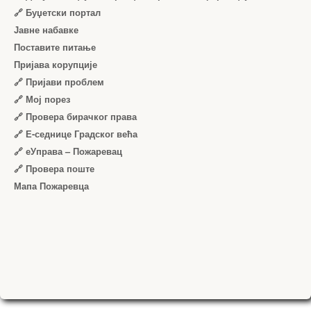
🔗 Буџетски портал
Јавне набавке
Поставите питање
Пријава корупције
🔗 Пријави проблем
🔗 Мој порез
🔗 Провера бирачког права
🔗 Е-седнице Градског већа
🔗 еУправа – Пожаревац
🔗 Провера поште
Мапа Пожаревца