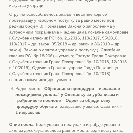
искуства у струци.
Стручна оспособљеност, знање и вештине које се
проверавају у изборном поступку за радно место под
редним бројем 3: Познавање Закона о запосленима у
аутономним покрајинама и јединицама локалне самоуправе
(„Службени гласник РС“ бр. 21/2016, 113/2017, 95/2018,
113/2017 – др. закон, 95/2018 – др. закон и 86/2019 – др.
закон), Закона о општем управном поступку (,,Службени
гласник РС“ бр.18/206) – усмено; Статута Града Пожаревца
(„Службени гласник Града Пожаревца“ бр. 10/2018, 12/2018
и 10/2019); Одлуке о Градској управи Града Пожаревца
(„Службени гласник Града Пожаревца“ бр. 10/2018);
вештина комуникације –усмено.
Радно место: „
Обједињена процедура – издавање
локацијских услова” у Одељењу за урбанизам и
грађевинске послове – Одсек за обједињену
процедуру објеката
, разврстано у звање: Саветник –
1 извршилац.
Опис посла
: Води управни поступак и израђује управне
акте из делокруга послова радног места; води поступак за