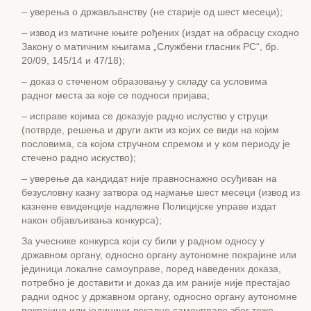
– уверења о држављанству (не старије од шест месеци);
– извод из матичне књиге рођених (издат на обрасцу сходно
Закону о матичним књигама „Службени гласник РС“, бр.
20/09, 145/14 и 47/18);
– доказ о стеченом образовању у складу са условима
радног места за које се подноси пријава;
– исправе којима се доказује радно ислуство у струци
(потврде, решења и други акти из којих се види на којим
пословима, са којом стручном спремом и у ком периоду је
стечено радно искуство);
– уверење да кандидат није правноснажно осуђиван на
безусловну казну затвора од најмање шест месеци (извод из
казнене евиденције надлежне Полицијске управе издат
након објављивања конкурса);
За учеснике конкурса који су били у радном односу у
државном органу, односно органу аутономне покрајине или
јединици локалне самоуправе, поред наведених доказа,
потребно је доставити и доказ да им раније није престајао
радни однос у државном органу, односно органу аутономне
покрајине или јединици локалне самоуправе због теже