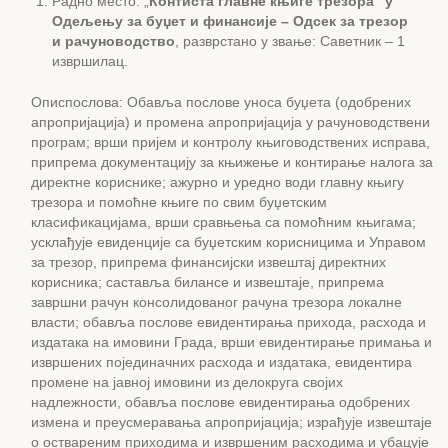
Радно место: „
Контиста главне књиге трезора” у
Одељењу за буџет и финансије – Одсек за трезор
и рачуноводство
, разврстано у звање: Саветник – 1
извршилац.
Описпослова: Обавља послове уноса буџета (одобрених
апропријација) и промена апропријација у рачуноводствени
програм; врши пријем и контролу књиговодствених исправа,
припрема документацију за књижење и контирање налога за
директне кориснике; ажурно и уредно води главну књигу
трезора и помоћне књиге по свим буџетским
класификацијама, врши сравњења са помоћним књигама;
усклађује евиденције са буџетским корисницима и Управом
за трезор, припрема финансијски извештај директних
корисника; саставља билансе и извештаје, припрема
завршни рачун консолидованог рачуна трезора локалне
власти; обавља послове евидентирања прихода, расхода и
издатака на имовини Града, врши евидентирање примања и
извршених појединачних расхода и издатака, евидентира
промене на јавној имовини из делокруга својих
надлежности, обавља послове евидентирања одобрених
измена и преусмеравања апропријација; израђује извештаје
о оствареним приходима и извршеним расходима и убацује