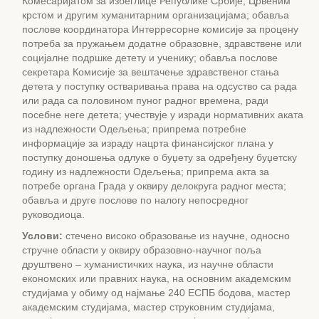
Комесаријатом за избеглице Републике Србије, Црвеним
крстом и другим хуманитарним организацијама; обавља
послове координатора Интерресорне комисије за процену
потреба за пружањем додатне образовне, здравствене или
социјалне подршке детету и ученику; обавља послове
секретара Комисије за вештачење здравственог стања
детета у поступку остваривања права на одсуство са рада
или рада са половином пуног радног времена, ради
посебне неге детета; учествује у изради нормативних аката
из надлежности Одељења; припрема потребне
информације за израду нацрта финансијског плана у
поступку доношења одлуке о буџету за одређену буџетску
годину из надлежности Одељења; припрема акта за
потребе органа Града у оквиру делокруга радног места;
обавља и друге послове по налогу непосредног
руководиоца.
Услови:
стечено високо образовање из научне, односно
стручне области у оквиру образовно-научног поља
друштвено – хуманистичких наука, из научне области
економских или правних наука, на основним академским
студијама у обиму од најмање 240 ЕСПБ бодова, мастер
академским студијама, мастер струковним студијама,