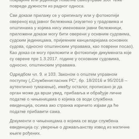
повреде дужности из радног односа.
Сви докази прилажу се у оригиналу или у фотокопији
овереној код јавног бележника (изузетно у градовима и
општинама у којима нису именовани јавни бележници,
приложени докази могу бити оверени у оснвним судовима,
судским јединицама, пријемним канцеларијама основних
судова, односно општинским управама, као поврени посао).
Као доказ се могу приложити и фотокопије дикумената које
су оврене пре 1.3.2017. године у основним судовима,
односно, општинским управама.
Одредбом чл. 9. и 103. Законом о општем управном
поступку („Службенигласник РС“, бр. 18/2016 и 95/2018 –
аутентично тумачење), имеђу осталог, прописано је да
орган може да врши увид, прибавља и обрађује личне
податке о чињеницама о којима се води службена
евиденција, осима ако странка изричито изјави да ће
податке прибавити сама.
Документи о чињеницама о којима се води службена
евиденција су: уверење о држављанству извод из матичне
књиге рођених.