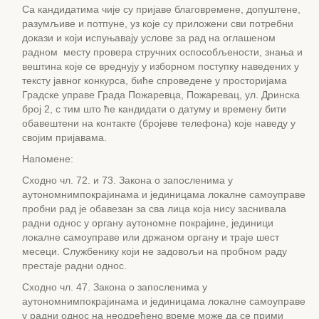
Са кандидатима чије су пријаве благовремене, допуштене,
разумљиве и потпуне, уз које су приложени сви потребни
докази и који испуњавају услове за рад на оглашеном
радном месту провера стручних оспособљености, знања и
вештина које се вреднују у изборном поступку наведених у
тексту јавног конкурса, биће спроведене у просторијама
Градске управе Града Пожаревца, Пожаревац, ул. Дринска
број 2, с тим што ће кандидати о датуму и времену бити
обавештени на контакте (бројеве телефона) које наведу у
својим пријавама.
Напомене:
Сходно чл. 72. и 73. Закона о запосленима у
аутономнимпокрајинама и јединицама локалне самоуправе
пробни рад је обавезан за сва лица која нису заснивала
радни однос у органу аутономне покрајине, јединици
локалне самоуправе или држаном органу и траје шест
месеци. Службенику који не задовољи на пробном раду
престаје радни однос.
Сходно чл. 47. Закона о запосленима у
аутономнимпокрајинама и јединицама локалне самоуправе
у радни однос на неодређено време може да се прими