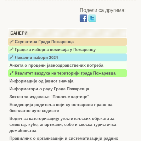
Подели са другима:
БАНЕРИ
🔗 Скупштина Града Пожаревца
🔗
Градска изборна комисија у Пожаревцу
🔗 Локални избори 2024
Анкета о процени јавноздравствених потреба
🔗 Квалитет ваздуха на територији града Пожаревца
Информације од јавног значаја
Информатори о раду Града Пожаревца
Захтев за издавање “Поносне картице”
Евиденција родитеља који су остварили право на
бесплатно ауто седиште
Водич за категоризацију угоститељских објеката за
смештај: куће, апартмани, собе и сеоска туристичка
домаћинства
Правилник о организацији и систематизацији радних