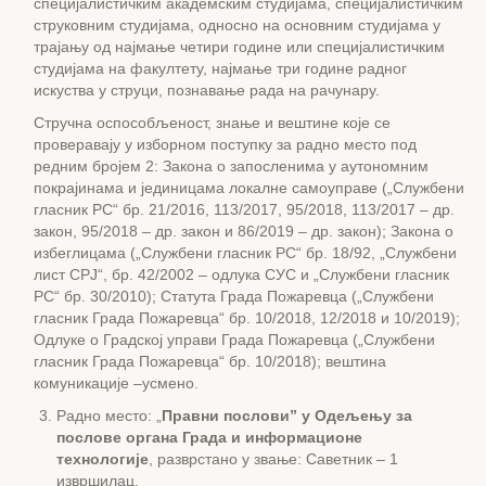
специјалистичким академским студијама, специјалистичким
струковним студијама, односно на основним студијама у
трајању од најмање четири године или специјалистичким
студијама на факултету, најмање три године радног
искуства у струци, познавање рада на рачунару.
Стручна оспособљеност, знање и вештине које се
проверавају у изборном поступку за радно место под
редним бројем 2: Закона о запосленима у аутономним
покрајинама и јединицама локалне самоуправе („Службени
гласник РС“ бр. 21/2016, 113/2017, 95/2018, 113/2017 – др.
закон, 95/2018 – др. закон и 86/2019 – др. закон); Закона о
избеглицама („Службени гласник РС“ бр. 18/92, „Службени
лист СРЈ“, бр. 42/2002 – одлука СУС и „Службени гласник
РС“ бр. 30/2010); Статута Града Пожаревца („Службени
гласник Града Пожаревца“ бр. 10/2018, 12/2018 и 10/2019);
Одлуке о Градској управи Града Пожаревца („Службени
гласник Града Пожаревца“ бр. 10/2018); вештина
комуникације –усмено.
Радно место: „
Правни послови” у Одељењу за
послове органа Града и информационе
технологије
, разврстано у звање: Саветник – 1
извршилац.