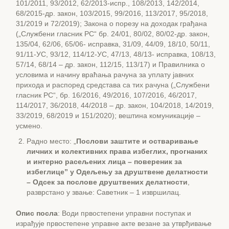
101/2011, 93/2012, 62/2013-испр., 108/2013, 142/2014,
68/2015-др. закон, 103/2015, 99/2016, 113/2017, 95/2018,
31/2019 и 72/2019); Закона о порезу на доходак грађана
(„Службени гласник РС“ бр. 24/01, 80/02, 80/02-др. закон,
135/04, 62/06, 65/06- исправка, 31/09, 44/09, 18/10, 50/11,
91/11-УС, 93/12, 114/12-УС, 47/13, 48/13- исправка, 108/13,
57/14, 68/14 – др. закон, 112/15, 113/17) и Правилника о
условима и начину враћања рачуна за уплату јавних
прихода и распоред средстава са тих рачуна („Службени
гласник РС“, бр. 16/2016, 49/2016, 107/2016, 46/2017,
114/2017, 36/2018, 44/2018 – др. закон, 104/2018, 14/2019,
33/2019, 68/2019 и 151/2020); вештина комуникације –
усмено.
Радно место: „
Послови заштите и остваривање
личних и колективних права избеглих, прогнаних
и интерно расељених лица – повереник за
избеглице” у Одељењу за друштвене делатности
– Одсек за послове друштвених делатности
,
разврстано у звање: Саветник – 1 извршилац.
Опис посла
: Води првостепени управни поступак и
израђује првостепене управне акте везане за утврђивање