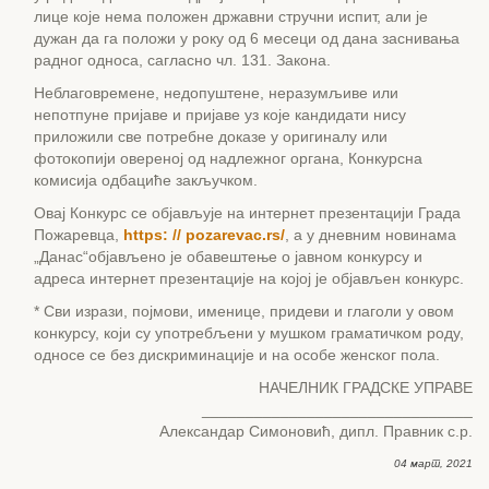
лице које нема положен државни стручни испит, али је
дужан да га положи у року од 6 месеци од дана заснивања
радног односа, сагласно чл. 131. Закона.
Неблаговремене, недопуштене, неразумљиве или
непотпуне пријаве и пријаве уз које кандидати нису
приложили све потребне доказе у оригиналу или
фотокопији овереној од надлежног органа, Конкурсна
комисија одбациће закључком.
Овај Конкурс се објављује на интернет презентацији Града
Пожаревца,
https: // pozarevac.rs/
, а у дневним новинама
„Данас“објављено је обавештење о јавном конкурсу и
адреса интернет презентације на којој је објављен конкурс.
* Сви изрази, појмови, именице, придеви и глаголи у овом
конкурсу, који су употребљени у мушком граматичком роду,
односе се без дискриминације и на особе женског пола.
НАЧЕЛНИК ГРАДСКЕ УПРАВЕ
_______________________________
Александар Симоновић, дипл. Правник с.р.
04 март, 2021