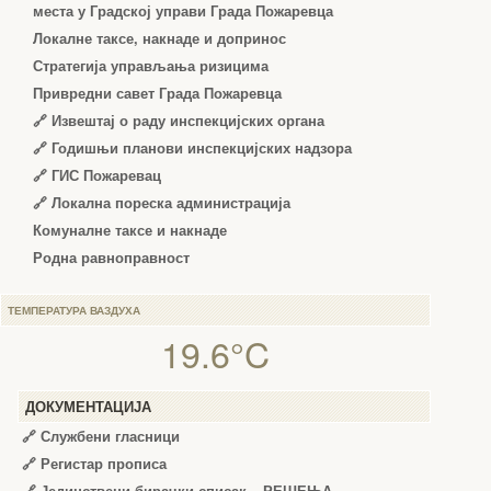
места у Градској управи Града Пожаревца
Локалне таксе, накнаде и допринос
Стратегија управљања ризицима
Привредни савет Града Пожаревца
🔗
Извештај о раду инспекцијских органа
🔗
Годишњи планови инспекцијских надзора
🔗 ГИС Пожаревац
🔗 Локална пореска администрација
Комуналне таксе и накнаде
Родна равноправност
ТЕМПЕРАТУРА ВАЗДУХА
19.6°C
ДОКУМЕНТАЦИЈА
🔗
Службени гласници
🔗
Регистар прописа