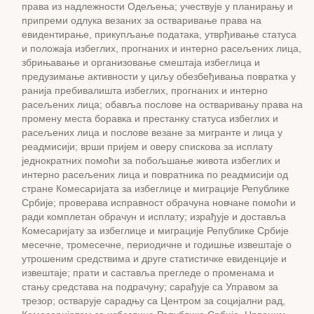
права из надлежности Одељења; учествује у планирању и
припреми одлука везаних за остваривање права на
евидентирање, прикупљање података, утврђивање статуса
и положаја избеглих, прогнаних и интерно расељених лица,
збрињавање и организовање смештаја избеглица и
предузимање активности у циљу обезбеђивања повратка у
ранија пребивалишта избеглих, прогнаних и интерно
расељених лица; обавља послове на остваривању права на
промену места боравка и престанку статуса избеглих и
расељених лица и послове везане за мигранте и лица у
реадмисији; врши пријем и оверу спискова за исплату
једнократних помоћи за побољшање живота избеглих и
интерно расељених лица и повратника по реадмисији од
стране Комесаријата за избеглице и миграције Републике
Србије; проверава исправност обрачуна новчане помоћи и
ради комплетан обрачун и исплату; израђује и доставља
Комесаријату за избеглице и миграције Републике Србије
месечне, тромесечне, периодичне и годишње извештаје о
утрошеним средствима и друге статистичке евиденције и
извештаје; прати и саставља прегледе о променама и
стању средстава на подрачуну; сарађује са Управом за
трезор; остварује сарадњу са Центром за социјални рад,