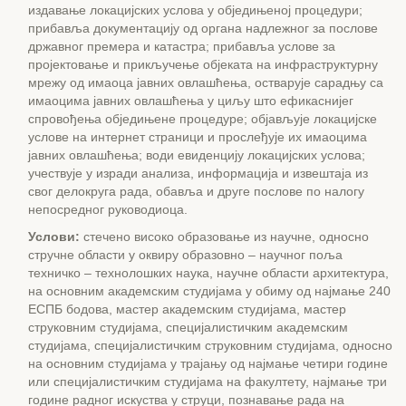
издавање локацијских услова у обједињеној процедури;
прибавља документацију од органа надлежног за послове
државног премера и катастра; прибавља услове за
пројектовање и прикључење објеката на инфраструктурну
мрежу од имаоца јавних овлашћења, остварује сарадњу са
имаоцима јавних овлашћења у циљу што ефикаснијег
спровођења обједињене процедуре; објављује локацијске
услове на интернет страници и прослеђује их имаоцима
јавних овлашћења; води евиденцију локацијских услова;
учествује у изради анализа, информација и извештаја из
свог делокруга рада, обавља и друге послове по налогу
непосредног руководиоца.
Услови:
стечено високо образовање из научне, односно
стручне области у оквиру образовно – научног поља
техничко – технолошких наука, научне области архитектура,
на основним академским студијама у обиму од најмање 240
ЕСПБ бодова, мастер академским студијама, мастер
струковним студијама, специјалистичким академским
студијама, специјалистичким струковним студијама, односно
на основним студијама у трајању од најмање четири године
или специјалистичким студијама на факултету, најмање три
године радног искуства у струци, познавање рада на