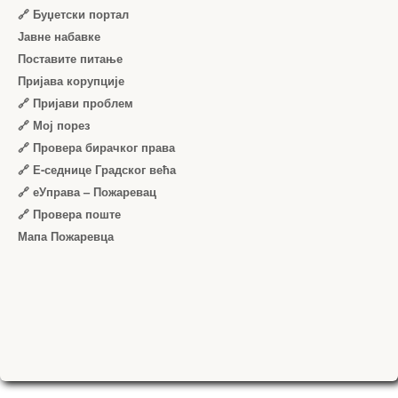
🔗 Буџетски портал
Јавне набавке
Поставите питање
Пријава корупције
🔗 Пријави проблем
🔗 Мој порез
🔗 Провера бирачког права
🔗 Е-седнице Градског већа
🔗 еУправа – Пожаревац
🔗 Провера поште
Мапа Пожаревца