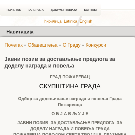
ПОЧЕТАК
ГАЛЕРИЈА
ДОКУМЕНТАЦИЈА
КОНТАКТ
ћирилица
Latinica
English
Навигација
Почетак
»
Обавештења
»
О Граду
»
Конкурси
Јавни позив за достављање предлога за
доделу награда и повеља
ГРАД ПОЖАРЕВАЦ
СКУПШТИНА ГРАДА
Одбор за додељивање награда и повеља
Гр
ада
Пожаревца
О Б Ј А В Љ У Ј Е
ЈАВНИ ПОЗИВ
ЗА ДОСТАВЉАЊЕ ПРЕДЛОГА
ЗА
ДОДЕЛУ НАГРАДА И ПОВЕЉА ГРАДА
ПОЖАРЕВЦА
ПОВОДОМ СВЕТЕ ТРОЈИЦЕ, ПРАЗНИКА