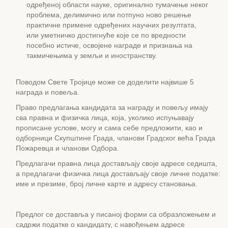
одређеној области науке, оригинално тумачење неког
проблема, делимично или потпуно ново решење
практичне примене одређених научних резултата,
или уметничко достигнуће које се по вредности
посебно истиче, освојене награде и признања на
такмичењима у земљи и иностранству.
Поводом Свете Тројице може се доделити највише 5
награда и повеља.
Право предлагања кандидата за награду и повељу имају
сва правна и физичка лица, која, уколико испуњавају
прописане услове, могу и сама себе предложити, као и
одборници Скупштине Града, чланови Градског већа Града
Пожаревца и чланови Одбора.
Предлагачи правна лица достављају своје адресе седишта,
а предлагачи физичка лица достављају своје личне податке:
име и презиме, број личне карте и адресу становања.
Предлог се доставља у писаној форми са образложењем и
садржи податке о кандидату, с навођењем адресе