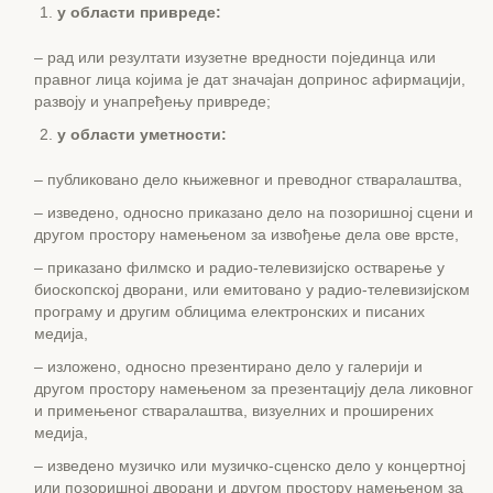
у области привреде:
– рад или резултати изузетне вредности појединца или
правног лица којима је дат значајан допринос афирмацији,
развоју и унапређењу привреде;
у области уметности:
– публиковано дело књижевног и преводног стваралаштва,
– изведено, односно приказано дело на позоришној сцени и
другом простору намењеном за извођење дела ове врсте,
– приказано филмско и радио-телевизијско остварење у
биоскопској дворани, или емитовано у радио-телевизијском
програму и другим облицима електронских и писаних
медија,
– изложено, односно презентирано дело у галерији и
другом простору намењеном за презентацију дела ликовног
и примењеног стваралаштва, визуелних и проширених
медија,
– изведено музичко или музичко-сценско дело у концертној
или позоришној дворани и другом простору намењеном за