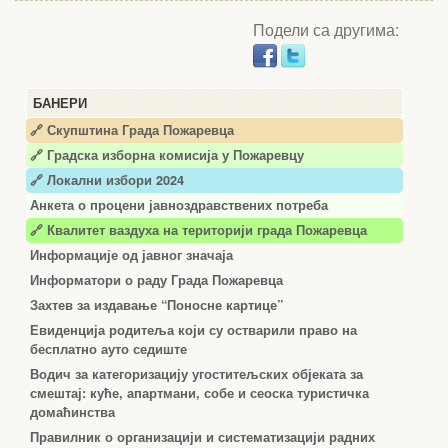
Подели са другима:
БАНЕРИ
🔗 Скупштина Града Пожаревца
🔗
Градска изборна комисија у Пожаревцу
🔗 Локални избори 2024
Анкета о процени јавноздравствених потреба
🔗 Квалитет ваздуха на територији града Пожаревца
Информације од јавног значаја
Информатори о раду Града Пожаревца
Захтев за издавање “Поносне картице”
Евиденција родитеља који су остварили право на
бесплатно ауто седиште
Водич за категоризацију угоститељских објеката за
смештај: куће, апартмани, собе и сеоска туристичка
домаћинства
Правилник о организацији и систематизацији радних