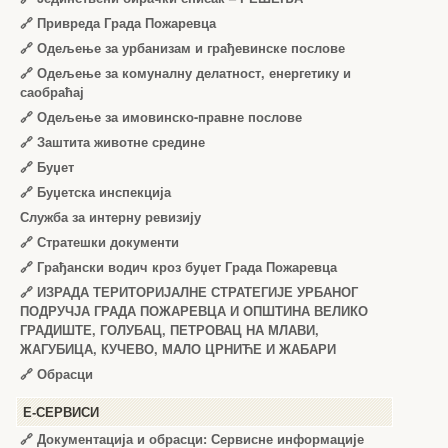
🔗
Привреда Града Пожаревца
🔗
Одељење за урбанизам и грађевинске послове
🔗
Одељење за комуналну делатност, енергетику и
саобраћај
🔗
Одељење за имовинско-правне послове
🔗
Заштита животне средине
🔗
Буџет
🔗
Буџетска инспекција
Служба за интерну ревизију
🔗
Стратешки документи
🔗
Грађански водич кроз буџет Града Пожаревца
🔗
ИЗРАДА ТЕРИТОРИЈАЛНЕ СТРАТЕГИЈЕ УРБАНОГ
ПОДРУЧЈА ГРАДА ПОЖАРЕВЦА И ОПШТИНА ВЕЛИКО
ГРАДИШТЕ, ГОЛУБАЦ, ПЕТРОВАЦ НА МЛАВИ,
ЖАГУБИЦА, КУЧЕВО, МАЛО ЦРНИЋЕ И ЖАБАРИ
🔗
Обрасци
Е-СЕРВИСИ
🔗 Документација и обрасци: Сервисне информације