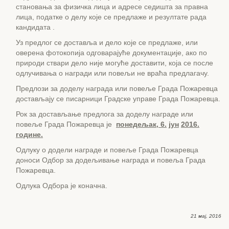
становања за физичка лица и адресе седишта за правна
лица, податке о делу које се предлаже и резултате рада
кандидата .
Уз предлог се доставља и дело које се предлаже, или
оверена фотокопија одговарајуће документације, ако по
природи ствари дело није могуће доставити, која се после
одлучивања о награди или повељи не враћа предлагачу.
Предлози за доделу награда или повеље Града Пожаревца
достављају се писарници Градске управе Града Пожаревца.
Рок за достављање предлога за доделу награде или
повеље Града Пожаревца је
понедељак, 6
.
јун
201
6
.
године.
Одлуку о додели награде и повеље Града Пожаревца
доноси Одбор за додељивање награда и повеља Града
Пожаревца.
Одлука Одбора је коначна.
21 мај, 2016