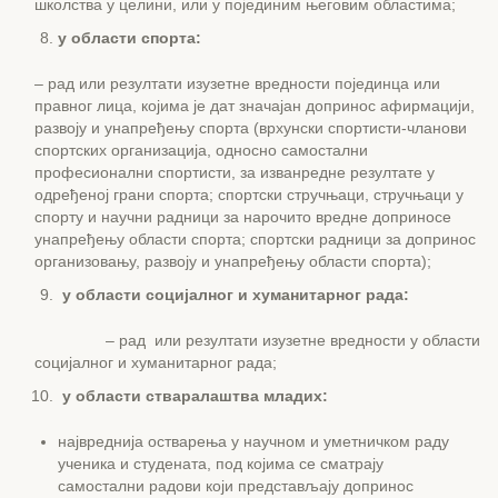
школства у целини, или у појединим његовим областима;
у области спорта:
– рад или резултати изузетне вредности појединца или
правног лица, којима је дат значајан допринос афирмацији,
развоју и унапређењу спорта (врхунски спортисти-чланови
спортских организација, односно самостални
професионални спортисти, за изванредне резултате у
одређеној грани спорта; спортски стручњаци, стручњаци у
спорту и научни радници за нарочито вредне доприносе
унапређењу области спорта; спортски радници за допринос
организовању, развоју и унапређењу области спорта);
у области социјалног и хуманитарног рада:
– рад или резултати изузетне вредности у области
социјалног и хуманитарног рада;
у области стваралаштва младих:
највреднија остварења у научном и уметничком раду
ученика и студената, под којима се сматрају
самостални радови који представљају допринос