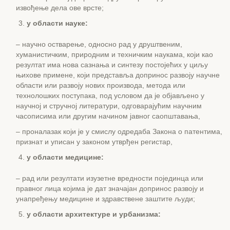
извођење дела ове врсте;
у области науке:
– научно остварење, односно рад у друштвеним,
хуманистичким, природним и техничким наукама, који као
резултат има нова сазнања и синтезу постојећих у циљу
њихове примене, који представља допринос развоју научне
области или развоју нових производа, метода или
технолошких поступака, под условом да је објављено у
научној и стручној литератури, одговарајућим научним
часописима или другим начином јавног саопштавања,
– проналазак који је у смислу одредаба Закона о патентима,
признат и уписан у законом утврђен регистар,
у области медицине:
– рад или резултати изузетне вредности појединца или
правног лица којима је дат значајан допринос развоју и
унапређењу медицине и здравствене заштите људи;
у области архитектуре и урбанизма: