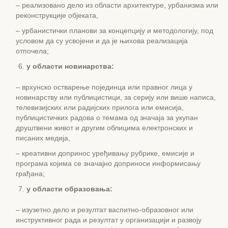
– реализовано дело из области архитектуре, урбанизма или
реконструкције објеката,
– урбанистички планови за концепцију и методологију, под
условом да су усвојени и да је њихова реализација
отпочела;
у области новинарства:
– врхунско остварење појединца или правног лица у
новинарству или публицистици, за серију или више написа,
телевизијских или радијских прилога или емисија,
публицистичких радова о темама од значаја за укупан
друштвени живот и другим облицима електронских и
писаних медија,
– креативни допринос уређивању рубрике, емисије и
програма којима се значајно доприноси информисању
грађана;
у области образовања:
– изузетно дело и резултат васпитно-образовног или
инструктивног рада и резултат у организацији и развоју