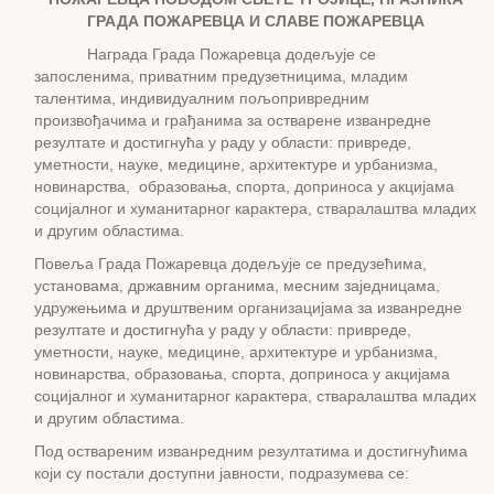
ГРАДА ПОЖАРЕВЦА И СЛАВЕ ПОЖАРЕВЦА
Награда Града Пожаревца додељује се
запосленима, приватним предузетницима, младим
талентима, индивидуалним пољопривредним
произвођачима и грађанима за остварене изванредне
резултате и достигнућа у раду у области: привреде,
уметности, науке, медицине, архитектуре и урбанизма,
новинарства, образовања, спорта, доприноса у акцијама
социјалног и хуманитарног карактера, стваралаштва младих
и другим областима.
Повеља Града Пожаревца додељује се предузећима,
установама, државним органима, месним заједницама,
удружењима и друштвеним организацијама за изванредне
резултате и достигнућа у раду у области: привреде,
уметности, науке, медицине, архитектуре и урбанизма,
новинарства, образовања, спорта, доприноса у акцијама
социјалног и хуманитарног карактера, стваралаштва младих
и другим областима.
Под оствареним изванредним резултатима и достигнућима
који су постали доступни јавности, подразумева се: