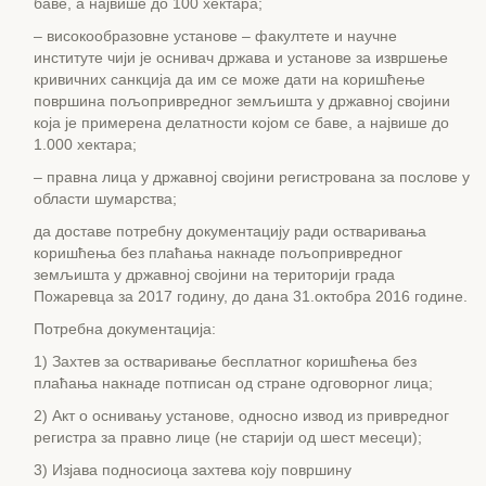
баве, а највише до 100 хектара;
– високообразовнe установe – факултетe и научнe
институтe чији је оснивач држава и установe за извршење
кривичних санкција да им се може дати на коришћење
површина пољопривредног земљишта у државној својини
која је примерена делатности којом се баве, а највише до
1.000 хектара;
– правнa лицa у државној својини регистрована за послове у
области шумарства;
да доставе потребну документацију ради остваривања
коришћења без плаћања накнаде пољопривредног
земљишта у државној својини на територији града
Пожаревца за 2017 годину, до дана 31.октобра 2016 године.
Потребна документација:
1) Захтев за остваривање бесплатног коришћења без
плаћања накнаде потписан од стране одговорног лица;
2) Акт о оснивању установе, односно извод из привредног
регистра за правно лице (не старији од шест месеци);
3) Изјава подносиоца захтева коју површину