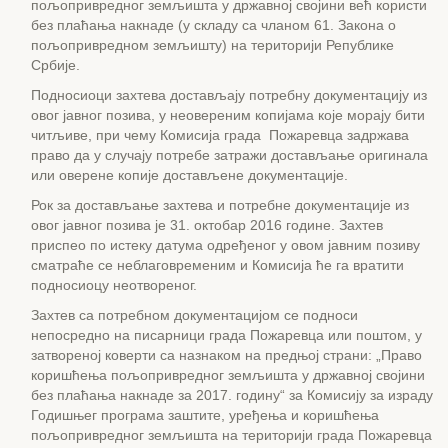
пољопривредног земљишта у државној својини већ користи
без плаћања накнаде (у складу са чланом 61. Закона о
пољопривредном земљишту) на територији Републике
Србије.
Подносиоци захтева достављају потребну документацију из
овог јавног позива, у неовереним копијама које морају бити
читљиве, при чему Комисија града Пожаревца задржава
право да у случају потребе затражи достављање оригинала
или оверене копије достављене документације.
Рок за достављање захтева и потребне документације из
овог јавног позива је 31. октобар 2016 године. Захтев
приспео по истеку датума одређеног у овом јавним позиву
сматраће се неблаговременим и Комисија ће га вратити
подносиоцу неотвореног.
Захтев са потребном документацијом се подноси
непосредно на писарници града Пожаревца или поштом, у
затвореној коверти са назнаком на предњој страни: „Право
коришћења пољопривредног земљишта у државној својини
без плаћања накнаде за 2017. годину“ за Комисију за израду
Годишњег програма заштите, уређења и коришћења
пољопривредног земљишта на територији града Пожаревца