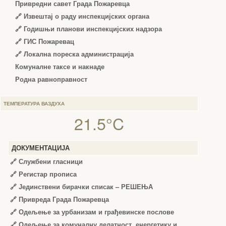
Привредни савет Града Пожаревца
🔗
Извештај о раду инспекцијских органа
🔗
Годишњи планови инспекцијских надзора
🔗 ГИС Пожаревац
🔗 Локална пореска администрација
Комуналне таксе и накнаде
Родна равноправност
ТЕМПЕРАТУРА ВАЗДУХА
21.5°C
ДОКУМЕНТАЦИЈА
🔗
Службени гласници
🔗
Регистар прописа
🔗
Јединствени бирачки списак – РЕШЕЊА
🔗
Привреда Града Пожаревца
🔗
Одељење за урбанизам и грађевинске послове
🔗
Одељење за комуналну делатност, енергетику и