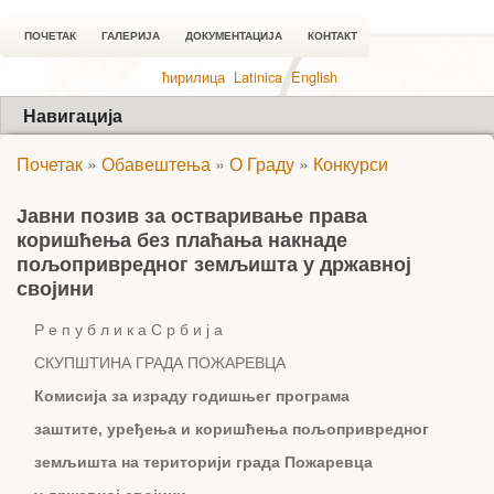
ПОЧЕТАК
ГАЛЕРИЈА
ДОКУМЕНТАЦИЈА
КОНТАКТ
ћирилица
Latinica
English
Навигација
Почетак
»
Обавештења
»
О Граду
»
Конкурси
Јавни позив за остваривање права
коришћења без плаћања накнаде
пољопривредног земљишта у државној
својини
Р е п у б л и к а С р б и ј а
СКУПШТИНА ГРАДА ПОЖАРЕВЦА
Комисија за израду годишњег програма
заштите, уређења и коришћења пољопривредног
земљишта на територији града Пожаревца