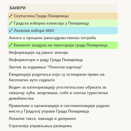
БАНЕРИ
🔗 Скупштина Града Пожаревца
🔗
Градска изборна комисија у Пожаревцу
🔗 Локални избори 2024
Анкета о процени јавноздравствених потреба
🔗 Квалитет ваздуха на територији града Пожаревца
Информације од јавног значаја
Информатори о раду Града Пожаревца
Захтев за издавање “Поносне картице”
Евиденција родитеља који су остварили право на
бесплатно ауто седиште
Водич за категоризацију угоститељских објеката за
смештај: куће, апартмани, собе и сеоска туристичка
домаћинства
Правилник о организацији и систематизацији радних
места у Градској управи Града Пожаревца
Локалне таксе, накнаде и допринос
Стратегија управљања ризицима