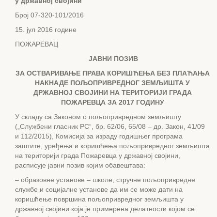
у државној својини
Број 07-320-101/2016
15. јул 2016 године
ПОЖАРЕВАЦ
ЈАВНИ ПОЗИВ
ЗА ОСТВАРИВАЊЕ ПРАВА КОРИШЋЕЊА БЕЗ ПЛАЋАЊА
НАКНАДЕ ПОЉОПРИВРЕДНОГ ЗЕМЉИШТА У
ДРЖАВНОЈ СВОЈИНИ НА ТЕРИТОРИЈИ
ГРАДА
ПОЖАРЕВЦА ЗА 2017 ГОДИНУ
У складу са Законом о пољопривредном земљишту
(„Службени гласник РС“, бр. 62/06, 65/08 – др. Закон, 41/09
и 112/2015), Комисија за израду годишњег програма
заштите, уређења и коришћења пољопривредног земљишта
на територији града Пожаревца у државној својини,
расписује јавни позив којим обавештава:
– образовнe установe – школe, стручнe пољопривреднe
службe и социјалнe установe да им се може дати на
коришћење површина пољопривредног земљишта у
државној својини која је примерена делатности којом се