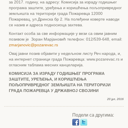
за 2017. годину, на адресу: Комисија за израду годишњег
програма заштите, уређења и коришћења пољопривредног
земљишта на територији града Пожаревца 12000
Пожаревац, ул.Дринска бр 2. На полеђини коверте наводи
се назив и адреса подносиоца захтева.
Контакт особа за све информације у вези са овим јавним
позивом је Зоран Марјановић телефон: 012/539-648, email:
zmarjanovic@pozarevac.rs
Овај јавни позив објавити у недељном листу Реч народа, и,
на интернет страници града Пожаревца: www.pozarevac.rs и
огласним таблама месних канцеларија.
КОМИСИЈА ЗА ИЗРАДУ ГОДИШЊЕГ ПРОГРАМА
ЗАШТИТЕ, УРЕЂЕЊА, И КОРИШЋЕЊА
ПОЉОПРИВРЕДНОГ ЗЕМЉИШТА НА ТЕРИТОРИЈИ
ГРАДА ПОЖАРЕВЦА У ДРЖАВНОЈ СВОЈИНИ
20 јул, 2016
Подели са другима: