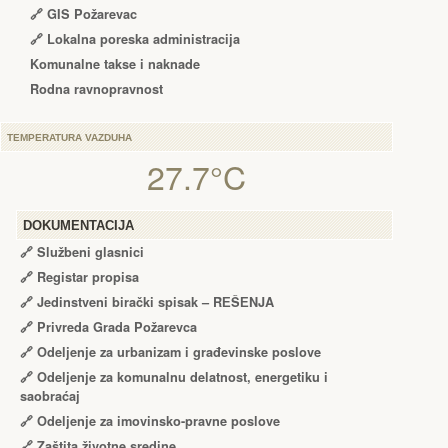
🔗 GIS Požarevac
🔗 Lokalna poreska administracija
Komunalne takse i naknade
Rodna ravnopravnost
TEMPERATURA VAZDUHA
27.7°C
DOKUMENTACIJA
🔗
Službeni glasnici
🔗
Registar propisa
🔗
Jedinstveni birački spisak – RЕŠЕNJA
🔗
Privreda Grada Požarevca
🔗
Odeljenje za urbanizam i građevinske poslove
🔗
Odeljenje za komunalnu delatnost, energetiku i
saobraćaj
🔗
Odeljenje za imovinsko-pravne poslove
🔗
Zaštita životne sredine