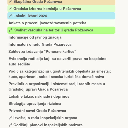
🔗 Skupština Grada Požarevca
🔗
Gradska izborna komisija u Požarevcu
🔗 Lokalni izbori 2024
Anketa o proceni javnozdravstvenih potreba
🔗 Kvalitet vazduha na teritoriji grada Požarevca
Informacije od javnog značaja
Informatori o radu Grada Požarevca
Zahtev za izdavanje “Ponosne kartice”
Еvidencija roditelja koji su ostvarili pravo na besplatno
auto sedište
Vodič za kategorizaciju ugostiteljskih objekata za smeštaj:
kuće, apartmani, sobe i seoska turistička domaćinstva
Pravilnik o organizaciji i sistematizaciji radnih mesta u
Gradskoj upravi Grada Požarevca
Lokalne takse, naknade i doprinos
Strategija upravljanja rizicima
Privredni savet Grada Požarevca
🔗
Izveštaj o radu inspekcijskih organa
🔗
Godišnji planovi inspekcijskih nadzora