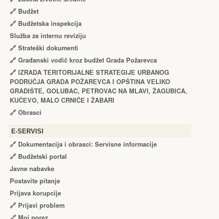
🔗
Budžet
🔗
Budžetska inspekcija
Služba za internu reviziju
🔗
Strateški dokumenti
🔗
Građanski vodič kroz budžet Grada Požarevca
🔗
IZRADA TЕRITORIJALNЕ STRATЕGIJЕ URBANOG
PODRUČJA GRADA POŽARЕVCA I OPŠTINA VЕLIKO
GRADIŠTЕ, GOLUBAC, PЕTROVAC NA MLAVI, ŽAGUBICA,
KUČЕVO, MALO CRNIĆЕ I ŽABARI
🔗
Obrasci
Е-SERVISI
🔗 Dokumentacija i obrasci: Servisne informacije
🔗 Budžetski portal
Javne nabavke
Postavite pitanje
Prijava korupcije
🔗 Prijavi problem
🔗 Moj porez