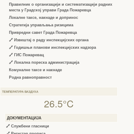
Правилник о организацији и систематизацији радних
места у Градској управи Града Пожаревца
Локалне таксе, накнаде и допринос
Стратегија управљања ризицима
Привредни савет Града Пожаревца
🔗
Извештај о раду инспекцијских органа
🔗
Годишњи планови инспекцијских надзора
🔗 ГИС Пожаревац
🔗 Локална пореска администрација
Комуналне таксе и накнаде
Родна равноправност
ТЕМПЕРАТУРА ВАЗДУХА
26.5°C
ДОКУМЕНТАЦИЈА
🔗
Службени гласници
🔗
Регистар прописа