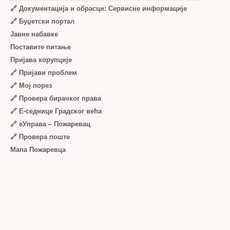
🔗 Документација и обрасци: Сервисне информације
🔗 Буџетски портал
Јавне набавке
Поставите питање
Пријава корупције
🔗 Пријави проблем
🔗 Мој порез
🔗 Провера бирачког права
🔗 Е-седнице Градског већа
🔗 еУправа – Пожаревац
🔗 Провера поште
Мапа Пожаревца