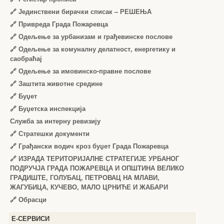
🔗
Јединствени бирачки списак – РЕШЕЊА
🔗
Привреда Града Пожаревца
🔗
Одељење за урбанизам и грађевинске послове
🔗
Одељење за комуналну делатност, енергетику и
саобраћај
🔗
Одељење за имовинско-правне послове
🔗
Заштита животне средине
🔗
Буџет
🔗
Буџетска инспекција
Служба за интерну ревизију
🔗
Стратешки документи
🔗
Грађански водич кроз буџет Града Пожаревца
🔗
ИЗРАДА ТЕРИТОРИЈАЛНЕ СТРАТЕГИЈЕ УРБАНОГ
ПОДРУЧЈА ГРАДА ПОЖАРЕВЦА И ОПШТИНА ВЕЛИКО
ГРАДИШТЕ, ГОЛУБАЦ, ПЕТРОВАЦ НА МЛАВИ,
ЖАГУБИЦА, КУЧЕВО, МАЛО ЦРНИЋЕ И ЖАБАРИ
🔗
Обрасци
Е-СЕРВИСИ