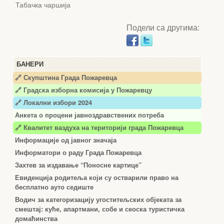
Табачка чаршија
Подели са другима:
БАНЕРИ
🔗 Скупштина Града Пожаревца
🔗
Градска изборна комисија у Пожаревцу
🔗 Локални избори 2024
Анкета о процени јавноздравствених потреба
🔗 Квалитет ваздуха на територији града Пожаревца
Информације од јавног значаја
Информатори о раду Града Пожаревца
Захтев за издавање “Поносне картице”
Евиденција родитеља који су остварили право на
бесплатно ауто седиште
Водич за категоризацију угоститељских објеката за
смештај: куће, апартмани, собе и сеоска туристичка
домаћинства