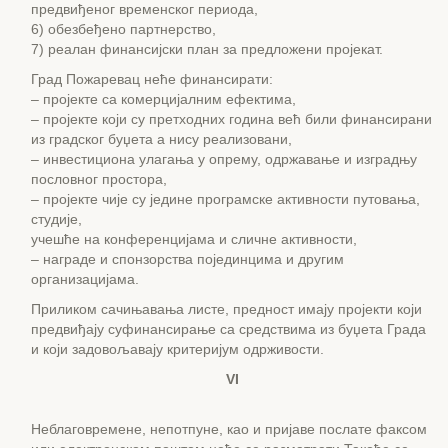
предвиђеног временског периода,
6) обезбеђено партнерство,
7) реалан финансијски план за предложени пројекат.
Град Пожаревац неће финансирати:
– пројекте са комерцијалним ефектима,
– пројекте који су претходних година већ били финансирани
из градског буџета а нису реализовани,
– инвестициона улагања у опрему, одржавање и изградњу
пословног простора,
– пројекте чије су једине програмске активности путовања,
студије,
учешће на конференцијама и сличне активности,
– награде и спонзорства појединцима и другим
организацијама.
Приликом сачињавања листе, предност имају пројекти који
предвиђају суфинансирање са средствима из буџета Града
и који задовољавају критеријум одрживости.
VI
Неблаговремене, непотпуне, као и пријаве послате факсом