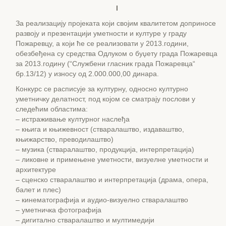
I
За реализацију пројеката који својим квалитетом доприносе
развоју и презентацији уметности и културе у граду
Пожаревцу, а који ће се реализовати у 2013.години,
обезбеђена су средства Одлуком о буџету града Пожаревца
за 2013.годину (“Службени гласник града Пожаревца“
бр.13/12) у износу од 2.000.000,00 динара.
Конкурс се расписује за културну, односно културно
уметничку делатност, под којом се сматрају послови у
следећим областима:
– истраживање културног наслеђа
– књига и књижевност (стваралаштво, издаваштво,
књижарство, преводилаштво)
– музика (стваралаштво, продукција, интерпретација)
– ликовне и примењене уметности, визуелне уметности и
архитектуре
– сценско стваралаштво и интерпретација (драма, опера,
балет и плес)
– кинематографија и аудио-визуелно стваралаштво
– уметничка фотографија
– дигитално стваралаштво и мултимедији