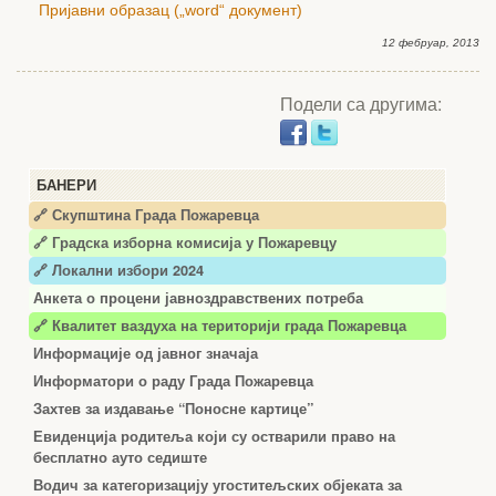
Пријавни образац („word“ документ)
12 фебруар, 2013
Подели са другима:
БАНЕРИ
🔗 Скупштина Града Пожаревца
🔗
Градска изборна комисија у Пожаревцу
🔗 Локални избори 2024
Анкета о процени јавноздравствених потреба
🔗 Квалитет ваздуха на територији града Пожаревца
Информације од јавног значаја
Информатори о раду Града Пожаревца
Захтев за издавање “Поносне картице”
Евиденција родитеља који су остварили право на
бесплатно ауто седиште
Водич за категоризацију угоститељских објеката за