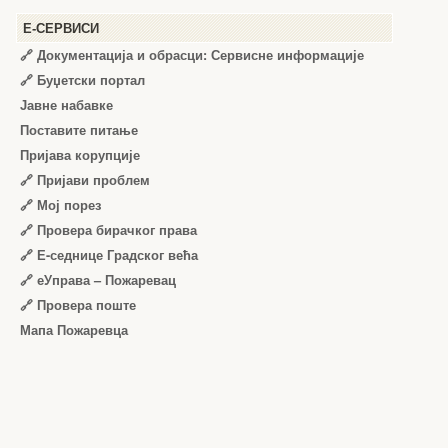
Е-СЕРВИСИ
🔗 Документација и обрасци: Сервисне информације
🔗 Буџетски портал
Јавне набавке
Поставите питање
Пријава корупције
🔗 Пријави проблем
🔗 Мој порез
🔗 Провера бирачког права
🔗 Е-седнице Градског већа
🔗 еУправа – Пожаревац
🔗 Провера поште
Мапа Пожаревца