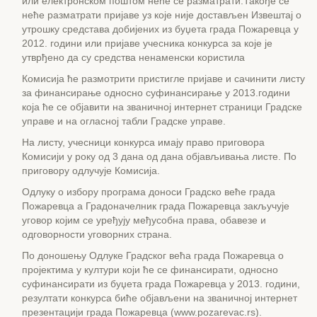
или електронском поштом неће се разматрати.Такође се
неће разматрати пријаве уз које није достављен Извештај о
утрошку средстава добијених из буџета града Пожаревца у
2012. години или пријаве учесника конкурса за које је
утврђено да су средства ненаменски користила
Комисија ће размотрити пристигле пријаве и сачинити листу
за финансирање односно суфинансирање у 2013.години
која ће се објавити на званичној интернет страници Градске
управе и на огласној табли Градске управе.
На листу, учесници конкурса имају право приговора
Комисији у року од 3 дана од дана објављивања листе. По
приговору одлучује Комисија.
Одлуку о избору програма доноси Градско веће града
Пожаревца а Градоначелник града Пожаревца закључује
уговор којим се уређују међусобна права, обавезе и
одговорности уговорних страна.
По доношењу Одлуке Градског већа града Пожаревца о
пројектима у култури који ће се финансирати, односно
суфинансирати из буџета града Пожаревца у 2013. години,
резултати конкурса биће објављени на званичној интернет
презентацији града Пожаревца (www.pozarevac.rs).