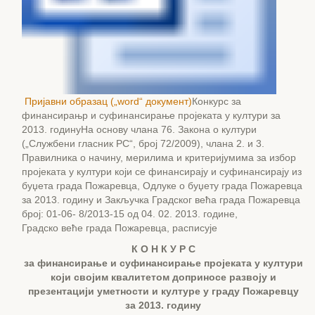
Пријавни образац („word“ документ)
Конкурс за
финансирањр и суфинансирање пројеката у култури за
2013. годинуНа основу члана 76. Закона о култури
(„Службени гласник РС“, број 72/2009), члана 2. и 3.
Правилника о начину, мерилима и критеријумима за избор
пројеката у култури који се финансирају и суфинансирају из
буџета града Пожаревца, Одлуке о буџету града Пожаревца
за 2013. годину и Закључка Градског већа града Пожаревца
број: 01-06- 8/2013-15 од 04. 02. 2013. године,
Градско веће града Пожаревца, расписује
К О Н К У Р С
за финансирање и суфинансирање пројеката у култури
који својим квалитетом доприносе развоју и
презентацији уметности и културе у граду Пожаревцу
за 2013. годину