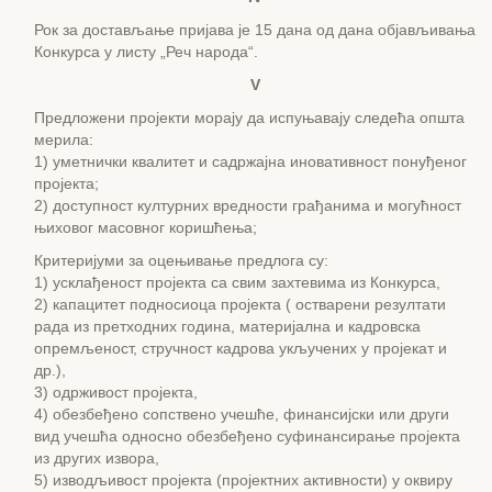
Рок за достављање пријава је 15 дана од дана објављивања
Конкурса у листу „Реч народа“.
V
Предложени пројекти морају да испуњавају следећа општа
мерила:
1) уметнички квалитет и садржајна иновативност понуђеног
пројекта;
2) доступност културних вредности грађанима и могућност
њиховог масовног коришћења;
Критеријуми за оцењивање предлога су:
1) усклађеност пројекта са свим захтевима из Конкурса,
2) капацитет подносиоца пројекта ( остварени резултати
рада из претходних година, материјална и кадровска
опремљеност, стручност кадрова укључених у пројекат и
др.),
3) одрживост пројекта,
4) обезбеђено сопствено учешће, финансијски или други
вид учешћа односно обезбеђено суфинансирање пројекта
из других извора,
5) изводљивост пројекта (пројектних активности) у оквиру