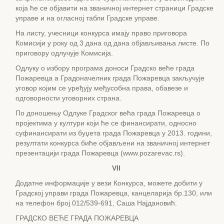
која ће се објавити на званичној интернет страници Градске
управе и на огласној табли Градске управе.
На листу, учесници конкурса имају право приговора
Комисији у року од 3 дана од дана објављивања листе. По
приговору одлучује Комисија.
Одлуку о избору програма доноси Градско веће града
Пожаревца а Градоначелник града Пожаревца закључује
уговор којим се уређују међусобна права, обавезе и
одговорности уговорних страна.
По доношењу Одлуке Градског већа града Пожаревца о
пројектима у култури који ће се финансирати, односно
суфинансирати из буџета града Пожаревца у 2013. години,
резултати конкурса биће објављени на званичној интернет
презентацији града Пожаревца (www.pozarevac.rs).
VII
Додатне информације у вези Конкурса, можете добити у
Градској управи града Пожаревца, канцеларија бр.130, или
на телефон број 012/539-691, Саша Најдановић.
ГРАДСКО ВЕЋЕ ГРАДА ПОЖАРЕВЦА