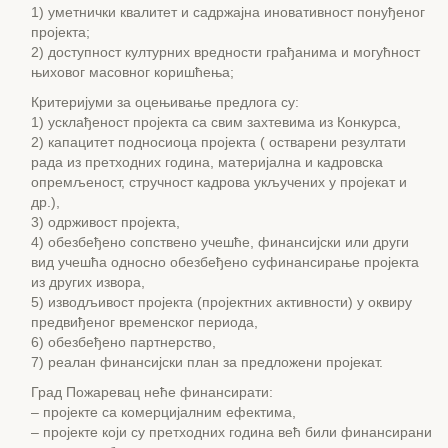
1) уметнички квалитет и садржајна иновативност понуђеног
пројекта;
2) доступност културних вредности грађанима и могућност
њиховог масовног коришћења;
Критеријуми за оцењивање предлога су:
1) усклађеност пројекта са свим захтевима из Конкурса,
2) капацитет подносиоца пројекта ( остварени резултати
рада из претходних година, материјална и кадровска
опремљеност, стручност кадрова укључених у пројекат и
др.),
3) одрживост пројекта,
4) обезбеђено сопствено учешће, финансијски или други
вид учешћа односно обезбеђено суфинансирање пројекта
из других извора,
5) изводљивост пројекта (пројектних активности) у оквиру
предвиђеног временског периода,
6) обезбеђено партнерство,
7) реалан финансијски план за предложени пројекат.
Град Пожаревац неће финансирати:
– пројекте са комерцијалним ефектима,
– пројекте који су претходних година већ били финансирани