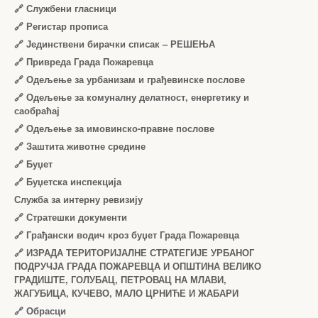
🔗
Службени гласници
🔗
Регистар прописа
🔗
Јединствени бирачки списак – РЕШЕЊА
🔗
Привреда Града Пожаревца
🔗
Одељење за урбанизам и грађевинске послове
🔗
Одељење за комуналну делатност, енергетику и
саобраћај
🔗
Одељење за имовинско-правне послове
🔗
Заштита животне средине
🔗
Буџет
🔗
Буџетска инспекција
Служба за интерну ревизију
🔗
Стратешки документи
🔗
Грађански водич кроз буџет Града Пожаревца
🔗
ИЗРАДА ТЕРИТОРИЈАЛНЕ СТРАТЕГИЈЕ УРБАНОГ
ПОДРУЧЈА ГРАДА ПОЖАРЕВЦА И ОПШТИНА ВЕЛИКО
ГРАДИШТЕ, ГОЛУБАЦ, ПЕТРОВАЦ НА МЛАВИ,
ЖАГУБИЦА, КУЧЕВО, МАЛО ЦРНИЋЕ И ЖАБАРИ
🔗
Обрасци