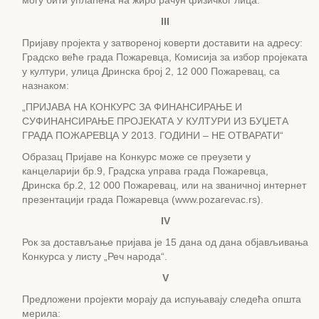
могу бити уплаћена на жиро рачун физичког лица.
III
Пријаву пројекта у затвореној коверти доставити на адресу:
Градско веће града Пожаревца, Комисија за избор пројеката
у култури, улица Дринска број 2, 12 000 Пожаревац, са
назнаком:
„ПРИЈАВА НА КОНКУРС ЗА ФИНАНСИРАЊЕ И
СУФИНАНСИРАЊЕ ПРОЈЕКАТА У КУЛТУРИ ИЗ БУЏЕТА
ГРАДА ПОЖАРЕВЦА У 2013. ГОДИНИ – НЕ ОТВАРАТИ“
Образац Пријаве на Конкурс може се преузети у
канцеларији бр.9, Градска управа града Пожаревца,
Дринска бр.2, 12 000 Пожаревац, или на званичној интернет
презентацији града Пожаревца (www.pozarevac.rs).
IV
Рок за достављање пријава је 15 дана од дана објављивања
Конкурса у листу „Реч народа“.
V
Предложени пројекти морају да испуњавају следећа општа
мерила: