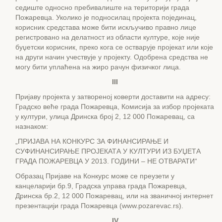
седиште односно пребивалиште на територији града
Пожаревца. Уколико је подносилац пројекта појединац,
корисник средстава може бити искључиво правно лице
регистровано на делатност из области културе, које није
буџетски корисник, преко кога се остварује пројекат или које
на други начин учествује у пројекту. Одобрена средства не
могу бити уплаћена на жиро рачун физичког лица.
III
Пријаву пројекта у затвореној коверти доставити на адресу:
Градско веће града Пожаревца, Комисија за избор пројеката
у култури, улица Дринска број 2, 12 000 Пожаревац, са
назнаком:
„ПРИЈАВА НА КОНКУРС ЗА ФИНАНСИРАЊЕ И
СУФИНАНСИРАЊЕ ПРОЈЕКАТА У КУЛТУРИ ИЗ БУЏЕТА
ГРАДА ПОЖАРЕВЦА У 2013. ГОДИНИ – НЕ ОТВАРАТИ“
Образац Пријаве на Конкурс може се преузети у
канцеларији бр.9, Градска управа града Пожаревца,
Дринска бр.2, 12 000 Пожаревац, или на званичној интернет
презентацији града Пожаревца (www.pozarevac.rs).
IV