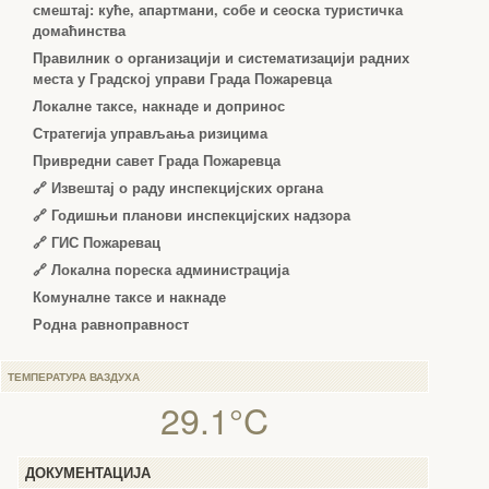
смештај: куће, апартмани, собе и сеоска туристичка
домаћинства
Правилник о организацији и систематизацији радних
места у Градској управи Града Пожаревца
Локалне таксе, накнаде и допринос
Стратегија управљања ризицима
Привредни савет Града Пожаревца
🔗
Извештај о раду инспекцијских органа
🔗
Годишњи планови инспекцијских надзора
🔗 ГИС Пожаревац
🔗 Локална пореска администрација
Комуналне таксе и накнаде
Родна равноправност
ТЕМПЕРАТУРА ВАЗДУХА
29.1°C
ДОКУМЕНТАЦИЈА