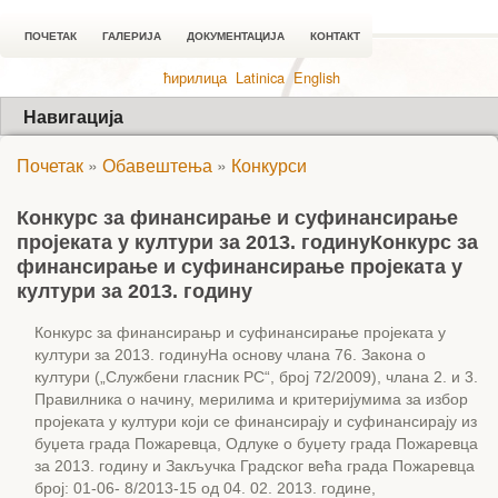
ПОЧЕТАК
ГАЛЕРИЈА
ДОКУМЕНТАЦИЈА
КОНТАКТ
ћирилица
Latinica
English
Навигација
Почетак
»
Обавештења
»
Конкурси
Конкурс за финансирање и суфинансирање
пројеката у култури за 2013. годину
Конкурс за
финансирање и суфинансирање пројеката у
култури за 2013. годину
Конкурс за финансирањр и суфинансирање пројеката у
култури за 2013. годинуНа основу члана 76. Закона о
култури („Службени гласник РС“, број 72/2009), члана 2. и 3.
Правилника о начину, мерилима и критеријумима за избор
пројеката у култури који се финансирају и суфинансирају из
буџета града Пожаревца, Одлуке о буџету града Пожаревца
за 2013. годину и Закључка Градског већа града Пожаревца
број: 01-06- 8/2013-15 од 04. 02. 2013. године,