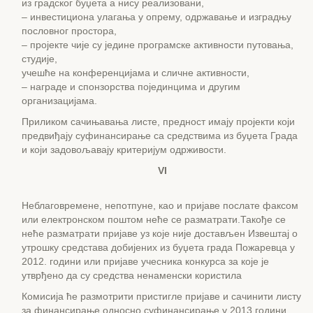
из градског буџета а нису реализовани,
– инвестициона улагања у опрему, одржавање и изградњу
пословног простора,
– пројекте чије су једине програмске активности путовања,
студије,
учешће на конференцијама и сличне активности,
– награде и спонзорства појединцима и другим
организацијама.
Приликом сачињавања листе, предност имају пројекти који
предвиђају суфинансирање са средствима из буџета Града
и који задовољавају критеријум одрживости.
VI
Неблаговремене, непотпуне, као и пријаве послате факсом
или електронском поштом неће се разматрати.Такође се
неће разматрати пријаве уз које није достављен Извештај о
утрошку средстава добијених из буџета града Пожаревца у
2012. години или пријаве учесника конкурса за које је
утврђено да су средства ненаменски користила
Комисија ће размотрити пристигле пријаве и сачинити листу
за финансирање односно суфинансирање у 2013.години