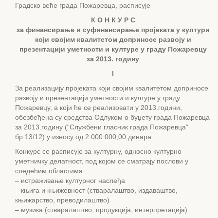
Градско веће града Пожаревца, расписује
К О Н К У Р С
за финансирање и суфинансирање пројеката у култури
који својим квалитетом доприносе развоју и
презентацији уметности и културе у граду Пожаревцу
за 2013. годину
I
За реализацију пројеката који својим квалитетом доприносе
развоју и презентацији уметности и културе у граду
Пожаревцу, а који ће се реализовати у 2013.години,
обезбеђена су средства Одлуком о буџету града Пожаревца
за 2013.годину (“Службени гласник града Пожаревца“
бр.13/12) у износу од 2.000.000,00 динара.
Конкурс се расписује за културну, односно културно
уметничку делатност, под којом се сматрају послови у
следећим областима:
– истраживање културног наслеђа
– књига и књижевност (стваралаштво, издаваштво,
књижарство, преводилаштво)
– музика (стваралаштво, продукција, интерпретација)