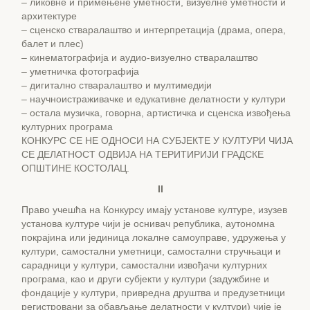
– ликовне и примењене уметности, визуелне уметности и
архитектуре
– сценско стваралаштво и интерпретација (драма, опера,
балет и плес)
– кинематографија и аудио-визуелно стваралаштво
– уметничка фотографија
– дигитално стваралаштво и мултимедији
– научноистраживачке и едукативне делатности у култури
– остала музичка, говорна, артистичка и сценска извођења
културних програма
КОНКУРС СЕ НЕ ОДНОСИ НА СУБЈЕКТЕ У КУЛТУРИ ЧИЈА
СЕ ДЕЛАТНОСТ ОДВИЈА НА ТЕРИТИРИЈИ ГРАДСКЕ
ОПШТИНЕ КОСТОЛАЦ.
II
Право учешћа на Конкурсу имају установе културе, изузев
установа културе чији је оснивач република, аутономна
покрајина или јединица локалне самоуправе, удружења у
култури, самостални уметници, самостални стручњаци и
сарадници у култури, самостални извођачи културних
програма, као и други субјекти у култури (задужбине и
фондације у култури, привредна друштва и предузетници
регистровани за обављање делатности у култури) чије је