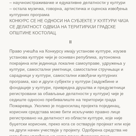
– научноистраживачке и едукативне делатности у култури
– остала музичка, говорна, артистичка и сценска извођења
културних програма
КОНКУРС СЕ НЕ ОДНОСИ НА СУБЈЕКТЕ У КУЛТУРИ ЧИЈА
СЕ ДЕЛАТНОСТ ОДВИЈА НА ТЕРИТИРИЈИ ГРАДСКЕ
ОПШТИНЕ КОСТОЛАЦ.
II
Право учешћа на Конкурсу имају установе културе, изузев
установа културе чији је оснивач република, аутономна
покрајина или јединица локалне самоуправе, удружења у
култури, самостални уметници, самостални стручњаци и
сарадници у култури, самостални извођачи културних
програма, као и други субјекти у култури (задужбине и
фондације у култури, привредна друштва и предузетници
регистровани за обављање делатности у култури) чије је
седиште односно пребивалиште на територији града
Пожаревца. Уколико је подносилац пројекта појединац,
корисник средстава може бити искључиво правно лице
регистровано на делатност из области културе, које није
буџетски корисник, преко кога се остварује пројекат или које
на други начин учествује у пројекту. Одобрена средства не