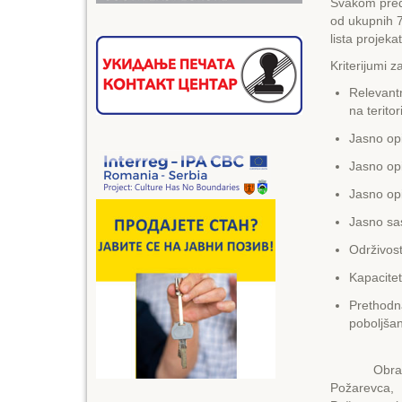
Svakom pred
od ukupnih 7
lista projeka
Kriterijumi 
Relevantn
na terit
Jasno opis
Jasno opi
Jasno opis
Jasno sas
Održivost
Kapacitet
Prethodn
poboljšan
Obrazac Pri
Požarevca, 