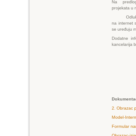
Na predlog 
projekata u 
Odluku o i
na internet
se uređuju 
Dodatne inf
kancelarija b
Dokumentac
2. Obrazac p
Model-Interno
Formular nar
Obrazac-izja