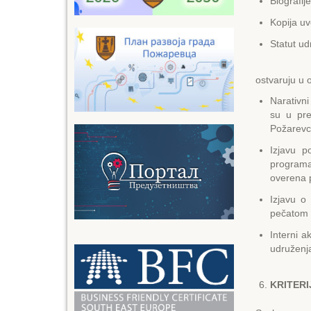
Biografij
Kopija uv
Statut ud
ostvaruju u o
Narativni
su u pre
Požarevc
Izjavu p
programa
overena 
Izjavu o
pečatom 
Interni a
udruženj
KRITЕR