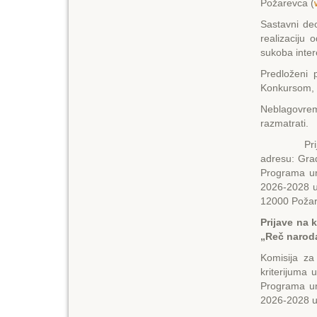
Požarevca (
Sastavni de
realizaciju
sukoba intere
Predloženi 
Konkursom, p
Neblagovrem
razmatrati.
Prijava na
adresu: Gra
Programa un
2026-2028 u
12000 Požare
Prijave na
„Reč narod
Komisija za
kriterijuma 
Programa un
2026-2028 u