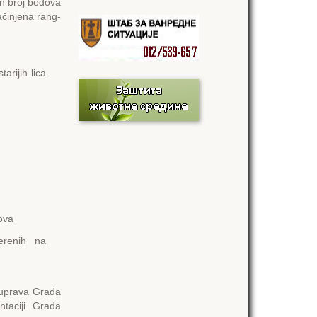
n broj bodova
ačinjena rang-
arijih lica
dova
merenih na
uprava Grada
ntaciji Grada