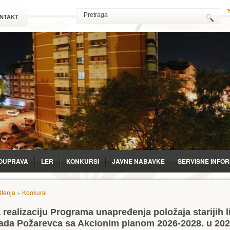
NTAKT
OUPRAVA
LЕR
KONKURSI
JAVNE NABAVKE
SERVISNE INFO
tenja
»
Konkursi
realizaciju Programa unapređenja položaja starijih l
Grada Požarevca sa Akcionim planom 2026-2028. u 202