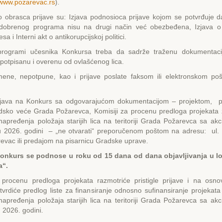
www.pozarevac.rs
).
o obrasca prijave su: Izjava podnosioca prijave kojom se potvrđuje d
 odobrenog programa nisu na drugi način već obezbeđena, Izjava o
sa i Interni akt o antikorupcijskoj politici.
programi učesnika Konkursa treba da sadrže traženu dokumentaci
otpisanu i overenu od ovlašćenog lica.
ene, nepotpune, kao i prijave poslate faksom ili elektronskom p
 Konkurs sa odgovarajućom dokumentacijom – projektom, po
dsko veće Grada Požarevca, Komisiji za procenu predloga projekata z
apređenja položaja starijih lica na teritoriji Grada Požarevca sa ak
 2026. godini – „ne otvarati“ preporučenom poštom na adresu: ul. D
vac ili predajom na pisarnicu Gradske uprave.
 konkurs se podnose u roku od
15 dana od dana objavljivanja u l
a“
.
 procenu predloga projekata razmotriće pristigle prijave i na osn
utvrdiće predlog liste za finansiranje odnosno sufinansiranje projekata 
apređenja položaja starijih lica na teritoriji Grada Požarevca sa ak
 2026. godini.