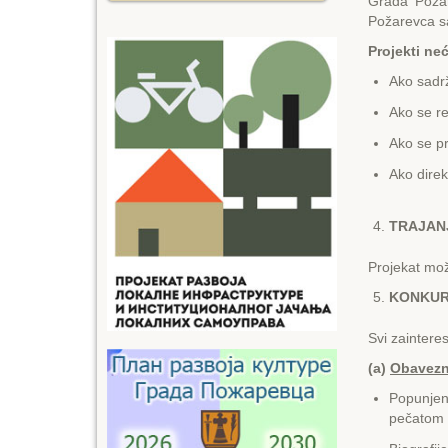
Grada Požare
Požarevca s
Projekti neć
Ako sadrž
Ako se re
Ako se pr
Ako direk
TRAJAN
Projekat mož
KONKUR
Svi zaintere
(a)
Obavezn
Popunjen 
pečatom