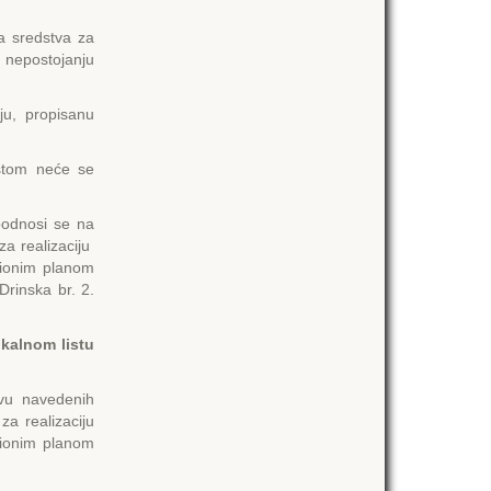
a sredstva za
 nepostojanju
ju, propisanu
oštom neće se
dnosi se na
a realizaciju
cionim planom
rinska br. 2.
okalnom listu
ovu navedenih
za realizaciju
cionim planom