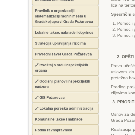
lica na teri
Pravilnik o organizaciji i
Specifični ci
sistematizaciji radnih mesta u
Gradskoj upravi Grada Požarevca
Pomoć i p
Pomoć i po
Lokalne takse, naknade i doprinos
Pomoć i p
Strategija upravljanja rizicima
Privredni savet Grada Požarevca
2. OPŠTI
🔗
Izveštaj o radu inspekcijskih
Pravo učešć
organa
uslovom da 
pretežno bav
🔗
Godišnji planovi inspekcijskih
nadzora
Predlog proj
ciljevima ko
🔗 GIS Požarevac
PRIORI
🔗 Lokalna poreska administracija
Osnov za defi
Komunalne takse i naknade
Grada Požar
Realizacija 
Rodna ravnopravnost