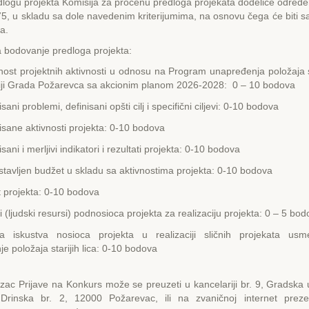
logu projekta Komisija za procenu predloga projekata dodeliće određe
5, u skladu sa dole navedenim kriterijumima, na osnovu čega će biti s
ta.
za bodovanje predloga projekta:
ost projektnih aktivnosti u odnosu na Program unapređenja položaja st
oriji Grada Požarevca sa akcionim planom 2026-2028: 0 – 10 bodova
ani problemi, definisani opšti cilj i specifični ciljevi: 0-10 bodova
sane aktivnosti projekta: 0-10 bodova
ani i merljivi indikatori i rezultati projekta: 0-10 bodova
tavljen budžet u skladu sa aktivnostima projekta: 0-10 bodova
 projekta: 0-10 bodova
i (ljudski resursi) podnosioca projekta za realizaciju projekta: 0 – 5 bo
a iskustva nosioca projekta u realizaciji sličnih projekata us
je položaja starijih lica: 0-10 bodova
jave na Konkurs može se preuzeti u kancelariji br. 9, Gradska 
Drinska br. 2, 12000 Požarevac, ili na zvaničnoj internet preze