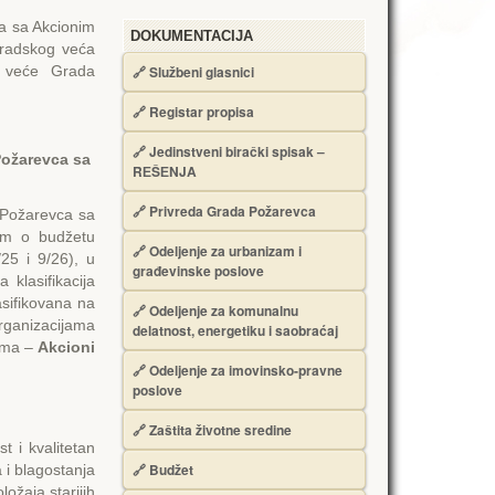
ca sa Akcionim
DOKUMENTACIJA
Gradskog veća
 veće Grada
🔗
Službeni glasnici
🔗
Registar propisa
🔗
Jedinstveni birački spisak –
 Požarevca sa
RЕŠЕNJA
🔗
Privreda Grada Požarevca
 Požarevca sa
om o budžetu
🔗
Odeljenje za urbanizam i
25 i 9/26), u
građevinske poslove
klasifikacija
asifikovana na
🔗
Odeljenje za komunalnu
organizacijama
delatnost, energetiku i saobraćaj
jama –
Akcioni
🔗
Odeljenje za imovinsko-pravne
poslove
🔗
Zaštita životne sredine
t i kvalitetan
🔗
Budžet
a i blagostanja
ožaja starijih