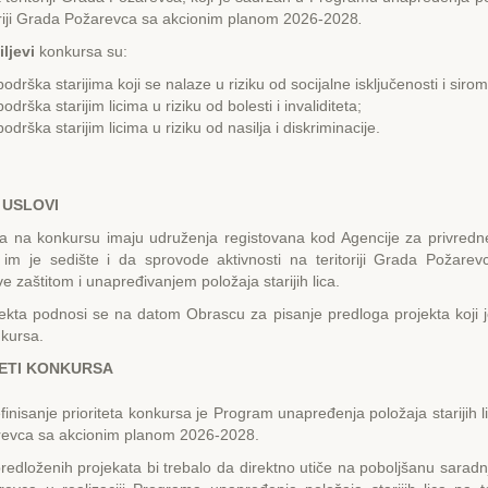
toriji Grada Požarevca sa akcionim planom 2026-2028
.
lj
evi
konkursa su:
odrška starijima koji se nalaze u riziku od socijalne isključenosti i siro
drška starijim licima u riziku od bolesti i invaliditeta;
odrška starijim licima u riziku od nasilja i diskriminacije.
 USLOVI
a na konkursu imaju udruženja registovana kod Agencije za privredne
im je sedište i da sprovode aktivnosti na teritoriji Grada Požarev
e zaštitom i unapređivanjem položaja starijih lica.
ekta podnosi se na datom Obrascu za pisanje predloga projekta koji 
nkursa.
TЕTI KONKURSA
nisanje prioriteta konkursa je Program unapređenja položaja starijih lic
evca sa akcionim planom 2026-2028.
predloženih projekata bi trebalo da direktno utiče na poboljšanu saradn