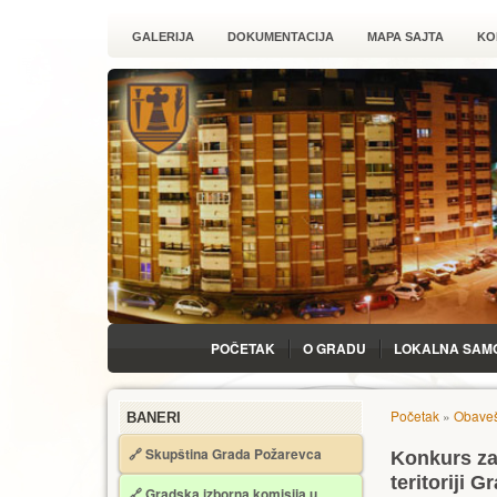
GALERIJA
DOKUMENTACIJA
MAPA SAJTA
KO
POČETAK
O GRADU
LOKALNA SAM
Početak
»
Obaveš
BANERI
🔗 Skupština Grada Požarevca
Konkurs za 
teritoriji 
🔗
Gradska izborna komisija u