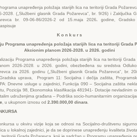
ograma unapređenja položaja starijih lica na teritoriji Grada Požarev
-2028. („Službeni glasnik Grada Požarevca“, br. 9/26) i Zaključka 
revca br. 09-06-86/2026-2 od 15.maja 2026
.
godine, Gradsko
aspisuje
K o n k u r s
iju
Programa unapređenja položaja
starijih lica
na teritoriji Grada
Akcionim planom
20
26-20
28.
u
202
6. godini
iju Programa unapređenja položaja starijih lica na teritoriji Grada
lanom 2026-2028
.
u 2026. godini, obezbeđena su sredstva Odluk
evca za 2026. godinu („Službeni glasnik Grada Požarevca“, br. 20/
Gradska uprava, Program 11: Socijalna i dečija zaštita, Programska 
A: Dnevne usluge u zajednici, Funkcija 090 – Socijalna zaštita nekl
, Pozicija 98, Еkonomska klasifikacija 481941- Dotacije nevladinim 
ostalim udruženjima građana – Podrška socio-humanitarnim organizaci
re
, u ukupnom iznosu od
2.390.000,00
dinara
.
ONKURSA
onkursa u okviru vizije koja se odnosi na Socijalno-društvenu sigurnos
h lica u lokalnoj zajednici, je da se doprinese unapređenju kvaliteta život
na teritoriji Grada Požarevca, koji je sadržan u Programu unapređenja pol