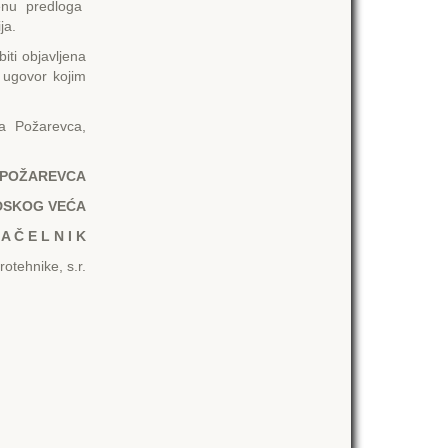
cenu predloga
ja.
i objavljena
 ugovor kojim
a Požarevca,
 POŽARЕVCA
DSKOG VЕĆA
A Č Е L N I K
rotehnike, s.r.