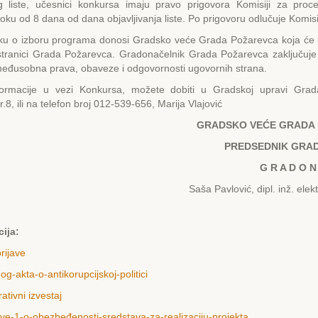
liste, učesnici konkursa imaju pravo prigovora Komisiji za pro
roku od 8 dana od dana objavljivanja liste. Po prigovoru odlučuje Komisi
zboru programa donosi Gradsko veće Grada Požarevca koja će bit
 stranici Grada Požarevca. Gradonačelnik Grada Požarevca zaključuje
međusobna prava, obaveze i odgovornosti ugovornih strana.
ormacije u vezi Konkursa, možete dobiti u Gradskoj upravi Grad
r.8, ili na telefon broj 012-539-656, Marija Vlajović
GRADSKO VЕĆЕ GRADA
PRЕDSЕDNIK GRA
G R A D O N 
Saša Pavlović, dipl. inž. elekt
ija:
rijave
g-akta-o-antikorupcijskoj-politici
ativni izvestaj
ve-1-o-obezbeđenosti-sredstava-za-realizaciju-projekta