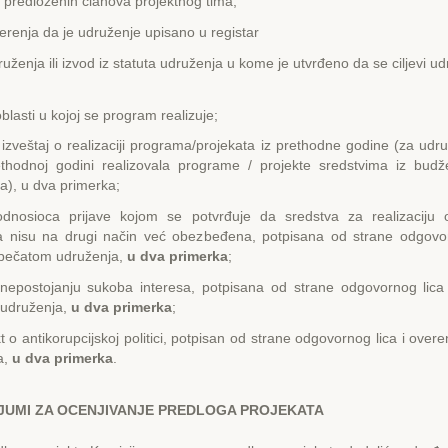
e predloženih članova projektnog tima;
erenja da je udruženje upisano u registar
ruženja ili izvod iz statuta udruženja u kome je utvrđeno da se ciljevi u
blasti u kojoj se program realizuje;
 izveštaj o realizaciji programa/projekata iz prethodne godine (za udr
thodnoj godini realizovala programe / projekte sredstvima iz bud
a), u dva primerka;
odnosioca prijave kojom se potvrđuje da sredstva za realizaciju
 nisu na drugi način već obezbeđena, potpisana od strane odgovor
pečatom udruženja,
u dva primerka
;
 nepostojanju sukoba interesa, potpisana od strane odgovornog lica
udruženja,
u dva primerka
;
kt o antikorupcijskoj politici, potpisan od strane odgovornog lica i ove
a,
u dva primerka
.
IJUMI ZA OCЕNJIVANJЕ PRЕDLOGA PROJЕKATA