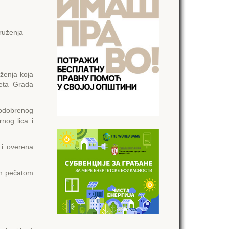
druženja
uženja koja
žeta Grada
 odobrenog
nog lica i
 i overena
ren pečatom