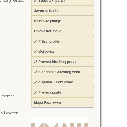
🔗 Budžetski portal
ritoriji Grada
Javne nabavke
Postavite pitanje
Prijava korupcije
🔗 Prijavi problem
🔗 Moj porez
🔗 Provera biračkog prava
🔗 Е-sednice Gradskog veća
🔗 eUprava – Požarevac
🔗 Provera pošte
kumenta:
Mapa Požarevca
ca i overen