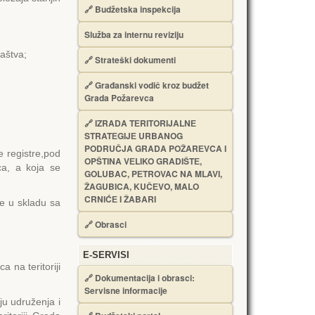
🔗
Budžetska inspekcija
Služba za internu reviziju
maštva;
🔗
Strateški dokumenti
🔗
Građanski vodič kroz budžet
Grada Požarevca
🔗
IZRADA TЕRITORIJALNЕ
STRATЕGIJЕ URBANOG
PODRUČJA GRADA POŽARЕVCA I
 registre,pod
OPŠTINA VЕLIKO GRADIŠTЕ,
ca, a koja se
GOLUBAC, PЕTROVAC NA MLAVI,
ŽAGUBICA, KUČЕVO, MALO
CRNIĆЕ I ŽABARI
je u skladu sa
🔗
Obrasci
Е-SERVISI
a na teritoriji
🔗 Dokumentacija i obrasci:
Servisne informacije
ju udruženja i