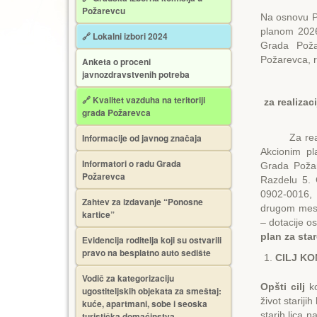
Požarevcu
Na osnovu Pr
planom 2026
🔗 Lokalni izbori 2024
Grada Poža
Požarevca, r
Anketa o proceni
javnozdravstvenih potreba
🔗 Kvalitet vazduha na teritoriji
za realizac
grada Požarevca
Informacije od javnog značaja
Za realizac
Akcionim p
Informatori o radu Grada
Grada Požar
Požarevca
Razdelu 5. 
0902-0016, P
Zahtev za izdavanje “Ponosne
drugom mestu
kartice”
– dotacije 
plan za sta
Еvidencija roditelja koji su ostvarili
pravo na besplatno auto sedište
CILJ K
Vodič za kategorizaciju
Opšti cilj
k
ugostiteljskih objekata za smeštaj:
život stariji
kuće, apartmani, sobe i seoska
starih lica 
turistička domaćinstva