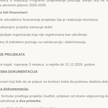
vca u realizaciji Programa unapređenja položaja starijih lica na te
a akcionim planom 2026-2028.
e biti finansirani:
e retroaktivno finansiranje projekata čija je realizacija okončana;
alizacijom projekta ostvaruje dobit;
ijavljuje organizacija koja nije registrovana kao udruženje;
tno ili indirektno pozivaju na netoleranciju i diskriminaciju.
JЕ PROJЕKATA
e trajati najmanje 3 meseca, a najviše do 31.12.2026. godine.
SNA DOKUMЕNTACIJA
sovani koji žele da se prijave na konkurs treba da podnesu sledeća do
a dokumenta
cija
:
formular predloga projekta i budžet, potpisan od strane odgovornog li
 udruženja
u dva primerka
;