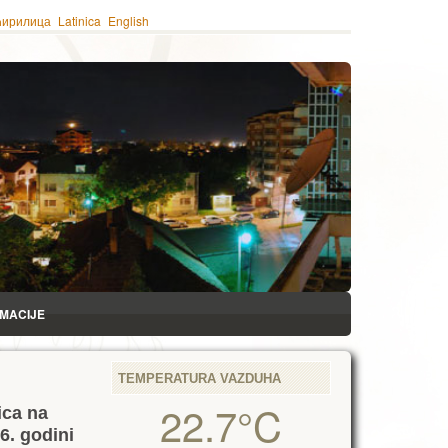
ћирилица
Latinica
English
RMACIJE
TEMPERATURA VAZDUHA
22.7°C
ica na
6. godini