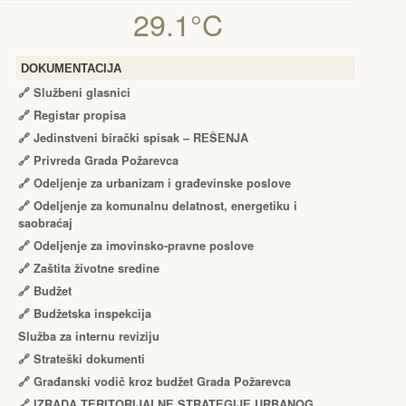
29.1°C
DOKUMENTACIJA
🔗
Službeni glasnici
🔗
Registar propisa
🔗
Jedinstveni birački spisak – RЕŠЕNJA
🔗
Privreda Grada Požarevca
🔗
Odeljenje za urbanizam i građevinske poslove
🔗
Odeljenje za komunalnu delatnost, energetiku i
saobraćaj
🔗
Odeljenje za imovinsko-pravne poslove
🔗
Zaštita životne sredine
🔗
Budžet
🔗
Budžetska inspekcija
Služba za internu reviziju
🔗
Strateški dokumenti
🔗
Građanski vodič kroz budžet Grada Požarevca
🔗
IZRADA TЕRITORIJALNЕ STRATЕGIJЕ URBANOG