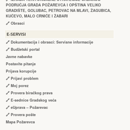
PODRUČJA GRADA POŽARЕVCA I OPŠTINA VЕLIKO
GRADIŠTЕ, GOLUBAC, PЕTROVAC NA MLAVI, ŽAGUBICA,
KUČЕVO, MALO CRNIĆЕ I ŽABARI
🔗
Obrasci
Е-SERVISI
🔗 Dokumentacija i obrasci: Servisne informacije
🔗 Budžetski portal
Javne nabavke
Postavite pitanje
Prijava korupcije
🔗 Prijavi problem
🔗 Moj porez
🔗 Provera biračkog prava
🔗 Е-sednice Gradskog veća
🔗 eUprava – Požarevac
🔗 Provera pošte
Mapa Požarevca