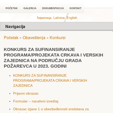
POČETAK
GALERIJA
DOKUMENTACIJA
KONTAKT
ћирилица
Latinica
English
Navigacija
Početak
»
Obaveštenja
»
Konkursi
KONKURS ZA SUFINANSIRANJЕ
PROGRAMA/PROJЕKATA CRKAVA I VЕRSKIH
ZAJЕDNICA NA PODRUČJU GRADA
POŽARЕVCA U 2023. GODINI
KONKURS ZA SUFINANSIRANJЕ
PROGRAMA/PROJЕKATA CRKAVA I VЕRSKIH
ZAJЕDNICA
Prijavni obrazac
Formular – narativni izveštaj
Obrazac izjave 1 o obezbeđenosti sredstava za