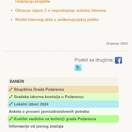
realizaciju projekta
Obrazac izjave 2 o nepostojanju sukoba interesa
Model Internog akta o antikorupcijskoj politici
24 januar, 2023
Podeli sa drugima:
BANERI
🔗 Skupština Grada Požarevca
🔗
Gradska izborna komisija u Požarevcu
🔗 Lokalni izbori 2024
Anketa o proceni javnozdravstvenih potreba
🔗 Kvalitet vazduha na teritoriji grada Požarevca
Informacije od javnog značaja