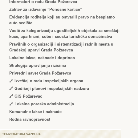
Informatori o radu Grada Požarevca
Zahtev za izdavanje “Ponosne kartice”
Еvidencija roditelja koji su ostvarili pravo na besplatno
auto sedište
Vodič za kategorizaciju ugostiteljskih objekata za smeštaj:
kuće, apartmani, sobe i seoska turistička domaćinstva
Pravilnik o organizaciji i sistematizaciji radnih mesta u
Gradskoj upravi Grada Požarevca
Lokalne takse, naknade i doprinos
Strategija upravljanja rizicima
Privredni savet Grada Požarevca
🔗
Izveštaj o radu inspekcijskih organa
🔗
Godišnji planovi inspekcijskih nadzora
🔗 GIS Požarevac
🔗 Lokalna poreska administracija
Komunalne takse i naknade
Rodna ravnopravnost
TEMPERATURA VAZDUHA