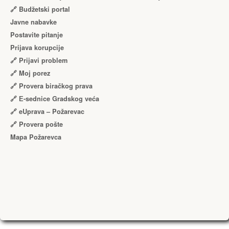
🔗 Budžetski portal
Javne nabavke
Postavite pitanje
Prijava korupcije
🔗 Prijavi problem
🔗 Moj porez
🔗 Provera biračkog prava
🔗 Е-sednice Gradskog veća
🔗 eUprava – Požarevac
🔗 Provera pošte
Mapa Požarevca