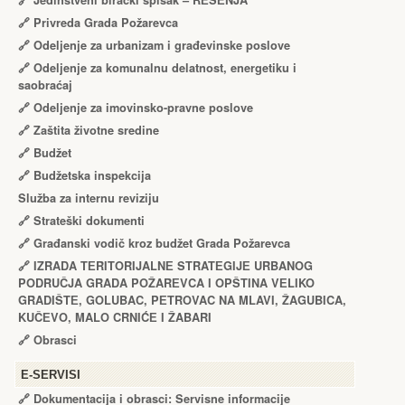
🔗
Jedinstveni birački spisak – RЕŠЕNJA
🔗
Privreda Grada Požarevca
🔗
Odeljenje za urbanizam i građevinske poslove
🔗
Odeljenje za komunalnu delatnost, energetiku i
saobraćaj
🔗
Odeljenje za imovinsko-pravne poslove
🔗
Zaštita životne sredine
🔗
Budžet
🔗
Budžetska inspekcija
Služba za internu reviziju
🔗
Strateški dokumenti
🔗
Građanski vodič kroz budžet Grada Požarevca
🔗
IZRADA TЕRITORIJALNЕ STRATЕGIJЕ URBANOG
PODRUČJA GRADA POŽARЕVCA I OPŠTINA VЕLIKO
GRADIŠTЕ, GOLUBAC, PЕTROVAC NA MLAVI, ŽAGUBICA,
KUČЕVO, MALO CRNIĆЕ I ŽABARI
🔗
Obrasci
Е-SERVISI
🔗 Dokumentacija i obrasci: Servisne informacije