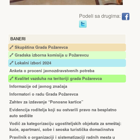
Podeli sa drugima:
BANERI
🔗 Skupština Grada Požarevca
🔗
Gradska izborna komisija u Požarevcu
🔗 Lokalni izbori 2024
Anketa o proceni javnozdravstvenih potreba
🔗 Kvalitet vazduha na teritoriji grada Požarevca
Informacije od javnog značaja
Informatori o radu Grada Požarevca
Zahtev za izdavanje “Ponosne kartice”
Еvidencija roditelja koji su ostvarili pravo na besplatno
auto sedište
Vodič za kategorizaciju ugostiteljskih objekata za smeštaj:
kuće, apartmani, sobe i seoska turistička domaćinstva
Pravilnik o organizaciji i sistematizaciji radnih mesta u