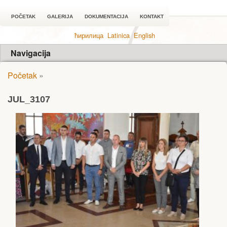
POČETAK
GALERIJA
DOKUMENTACIJA
KONTAKT
ћирилица
Latinica
English
Navigacija
Početak
»
JUL_3107