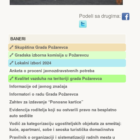
Podeli sa drugima:
BANERI
🔗 Skupština Grada Požarevca
🔗
Gradska izborna komisija u Požarevcu
🔗 Lokalni izbori 2024
Anketa o proceni javnozdravstvenih potreba
🔗 Kvalitet vazduha na teritoriji grada Požarevca
Informacije od javnog značaja
Informatori o radu Grada Požarevca
Zahtev za izdavanje “Ponosne kartice”
Еvidencija roditelja koji su ostvarili pravo na besplatno
auto sedište
Vodič za kategorizaciju ugostiteljskih objekata za smeštaj:
kuće, apartmani, sobe i seoska turistička domaćinstva
Pravilnik o organizaciji i sistematizaciji radnih mesta u