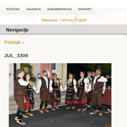
POČETAK
GALERIJA
DOKUMENTACIJA
KONTAKT
ћирилица
Latinica
English
Navigacija
Početak
»
JUL_3309