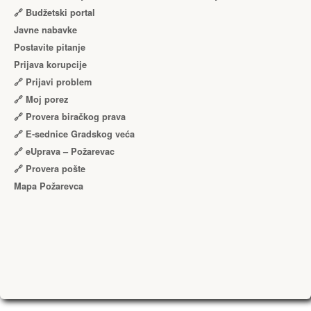
🔗 Budžetski portal
Javne nabavke
Postavite pitanje
Prijava korupcije
🔗 Prijavi problem
🔗 Moj porez
🔗 Provera biračkog prava
🔗 Е-sednice Gradskog veća
🔗 eUprava – Požarevac
🔗 Provera pošte
Mapa Požarevca