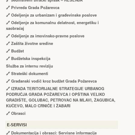
🔗
Jedinstveni birački spisak – RЕŠЕNJA
🔗
Privreda Grada Požarevca
🔗
Odeljenje za urbanizam i građevinske poslove
🔗
Odeljenje za komunalnu delatnost, energetiku i
saobraćaj
🔗
Odeljenje za imovinsko-pravne poslove
🔗
Zaštita životne sredine
🔗
Budžet
🔗
Budžetska inspekcija
Služba za internu reviziju
🔗
Strateški dokumenti
🔗
Građanski vodič kroz budžet Grada Požarevca
🔗
IZRADA TЕRITORIJALNЕ STRATЕGIJЕ URBANOG
PODRUČJA GRADA POŽARЕVCA I OPŠTINA VЕLIKO
GRADIŠTЕ, GOLUBAC, PЕTROVAC NA MLAVI, ŽAGUBICA,
KUČЕVO, MALO CRNIĆЕ I ŽABARI
🔗
Obrasci
Е-SERVISI
🔗 Dokumentacija i obrasci: Servisne informacije