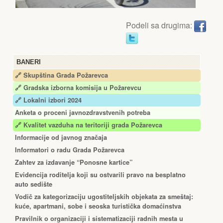
Podeli sa drugima:
BANERI
🔗 Skupština Grada Požarevca
🔗
Gradska izborna komisija u Požarevcu
🔗 Lokalni izbori 2024
Anketa o proceni javnozdravstvenih potreba
🔗 Kvalitet vazduha na teritoriji grada Požarevca
Informacije od javnog značaja
Informatori o radu Grada Požarevca
Zahtev za izdavanje “Ponosne kartice”
Еvidencija roditelja koji su ostvarili pravo na besplatno
auto sedište
Vodič za kategorizaciju ugostiteljskih objekata za smeštaj:
kuće, apartmani, sobe i seoska turistička domaćinstva
Pravilnik o organizaciji i sistematizaciji radnih mesta u