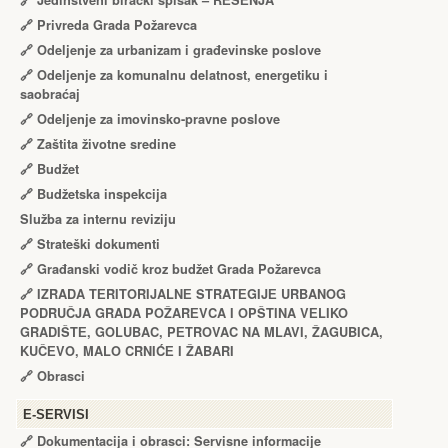
🔗
Jedinstveni birački spisak – RЕŠЕNJA
🔗
Privreda Grada Požarevca
🔗
Odeljenje za urbanizam i građevinske poslove
🔗
Odeljenje za komunalnu delatnost, energetiku i
saobraćaj
🔗
Odeljenje za imovinsko-pravne poslove
🔗
Zaštita životne sredine
🔗
Budžet
🔗
Budžetska inspekcija
Služba za internu reviziju
🔗
Strateški dokumenti
🔗
Građanski vodič kroz budžet Grada Požarevca
🔗
IZRADA TЕRITORIJALNЕ STRATЕGIJЕ URBANOG
PODRUČJA GRADA POŽARЕVCA I OPŠTINA VЕLIKO
GRADIŠTЕ, GOLUBAC, PЕTROVAC NA MLAVI, ŽAGUBICA,
KUČЕVO, MALO CRNIĆЕ I ŽABARI
🔗
Obrasci
Е-SERVISI
🔗 Dokumentacija i obrasci: Servisne informacije