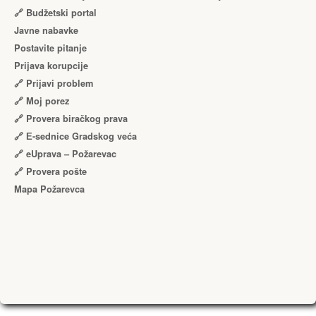
🔗 Budžetski portal
Javne nabavke
Postavite pitanje
Prijava korupcije
🔗 Prijavi problem
🔗 Moj porez
🔗 Provera biračkog prava
🔗 Е-sednice Gradskog veća
🔗 eUprava – Požarevac
🔗 Provera pošte
Mapa Požarevca