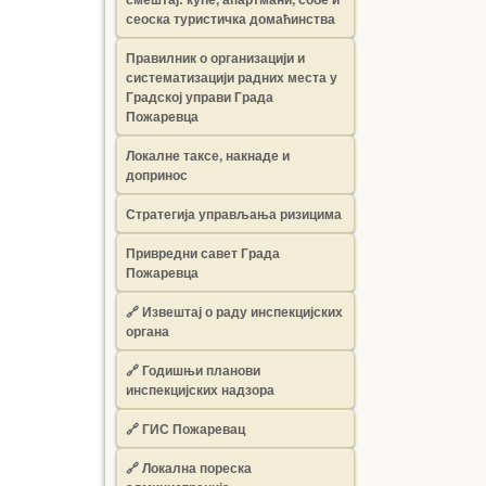
сеоска туристичка домаћинства
Правилник о организацији и
систематизацији радних места у
Градској управи Града
Пожаревца
Локалне таксе, накнаде и
допринос
Стратегија управљања ризицима
Привредни савет Града
Пожаревца
🔗
Извештај о раду инспекцијских
органа
🔗
Годишњи планови
инспекцијских надзора
🔗 ГИС Пожаревац
🔗 Локална пореска