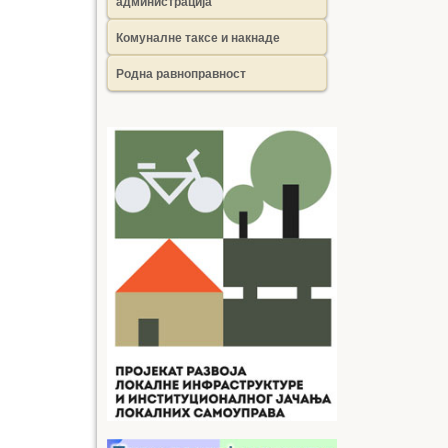
администрација
Комуналне таксе и накнаде
Родна равноправност