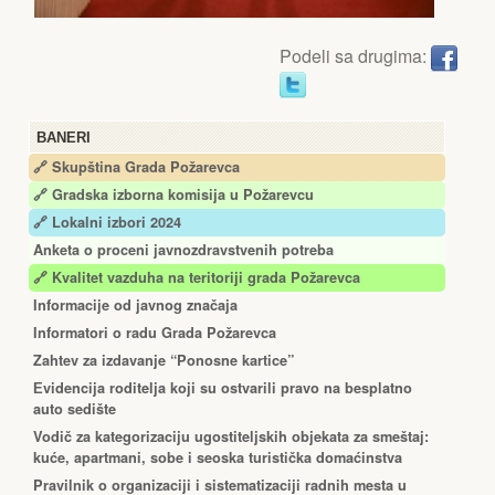
Podeli sa drugima:
BANERI
🔗 Skupština Grada Požarevca
🔗
Gradska izborna komisija u Požarevcu
🔗 Lokalni izbori 2024
Anketa o proceni javnozdravstvenih potreba
🔗 Kvalitet vazduha na teritoriji grada Požarevca
Informacije od javnog značaja
Informatori o radu Grada Požarevca
Zahtev za izdavanje “Ponosne kartice”
Еvidencija roditelja koji su ostvarili pravo na besplatno
auto sedište
Vodič za kategorizaciju ugostiteljskih objekata za smeštaj:
kuće, apartmani, sobe i seoska turistička domaćinstva
Pravilnik o organizaciji i sistematizaciji radnih mesta u