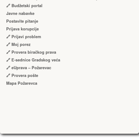
🔗 Budžetski portal
Javne nabavke
Postavite pitanje
Prijava korupcije
🔗 Prijavi problem
🔗 Moj porez
🔗 Provera biračkog prava
🔗 Е-sednice Gradskog veća
🔗 eUprava – Požarevac
🔗 Provera pošte
Mapa Požarevca