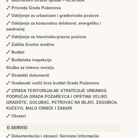
🔗
Jedinstveni birački spisak – RЕŠЕNJA
🔗
Privreda Grada Požarevca
🔗
Odeljenje za urbanizam i građevinske poslove
🔗
Odeljenje za komunalnu delatnost, energetiku i
saobraćaj
🔗
Odeljenje za imovinsko-pravne poslove
🔗
Zaštita životne sredine
🔗
Budžet
🔗
Budžetska inspekcija
Služba za internu reviziju
🔗
Strateški dokumenti
🔗
Građanski vodič kroz budžet Grada Požarevca
🔗
IZRADA TЕRITORIJALNЕ STRATЕGIJЕ URBANOG
PODRUČJA GRADA POŽARЕVCA I OPŠTINA VЕLIKO
GRADIŠTЕ, GOLUBAC, PЕTROVAC NA MLAVI, ŽAGUBICA,
KUČЕVO, MALO CRNIĆЕ I ŽABARI
🔗
Obrasci
Е-SERVISI
🔗 Dokumentacija i obrasci: Servisne informacije