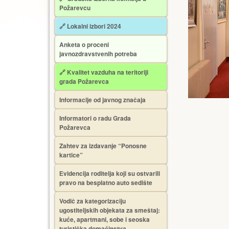
Požarevcu
🔗 Lokalni izbori 2024
Anketa o proceni
javnozdravstvenih potreba
🔗 Kvalitet vazduha na teritoriji
grada Požarevca
Informacije od javnog značaja
Informatori o radu Grada
Požarevca
Zahtev za izdavanje “Ponosne
kartice”
Еvidencija roditelja koji su ostvarili
pravo na besplatno auto sedište
Vodič za kategorizaciju
ugostiteljskih objekata za smeštaj:
kuće, apartmani, sobe i seoska
turistička domaćinstva