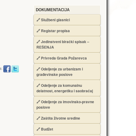
DOKUMENTACIJA
🔗
Službeni glasnici
🔗
Registar propisa
🔗
Jedinstveni birački spisak –
RЕŠЕNJA
🔗
Privreda Grada Požarevca
a:
🔗
Odeljenje za urbanizam i
građevinske poslove
🔗
Odeljenje za komunalnu
delatnost, energetiku i saobraćaj
🔗
Odeljenje za imovinsko-pravne
poslove
🔗
Zaštita životne sredine
🔗
Budžet