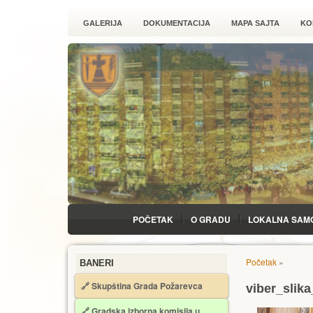
GALERIJA
DOKUMENTACIJA
MAPA SAJTA
KO
POČETAK
O GRADU
LOKALNA SAM
Početak
»
BANERI
🔗 Skupština Grada Požarevca
viber_slik
🔗
Gradska izborna komisija u