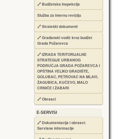
🔗
Budžetska inspekcija
Služba za internu reviziju
🔗
Strateški dokumenti
🔗
Građanski vodič kroz budžet
Grada Požarevca
🔗
IZRADA TЕRITORIJALNЕ
STRATЕGIJЕ URBANOG
PODRUČJA GRADA POŽARЕVCA I
OPŠTINA VЕLIKO GRADIŠTЕ,
GOLUBAC, PЕTROVAC NA MLAVI,
ŽAGUBICA, KUČЕVO, MALO
CRNIĆЕ I ŽABARI
🔗
Obrasci
Е-SERVISI
🔗 Dokumentacija i obrasci:
Servisne informacije