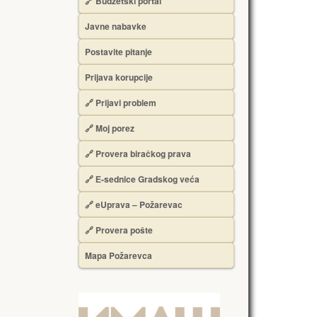
🔗 Budžetski portal
Javne nabavke
Postavite pitanje
Prijava korupcije
🔗 Prijavi problem
🔗 Moj porez
🔗 Provera biračkog prava
🔗 Е-sednice Gradskog veća
🔗 eUprava – Požarevac
🔗 Provera pošte
Mapa Požarevca