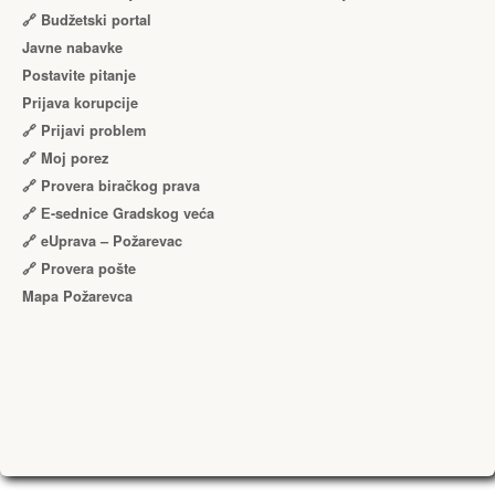
🔗 Budžetski portal
Javne nabavke
Postavite pitanje
Prijava korupcije
🔗 Prijavi problem
🔗 Moj porez
🔗 Provera biračkog prava
🔗 Е-sednice Gradskog veća
🔗 eUprava – Požarevac
🔗 Provera pošte
Mapa Požarevca