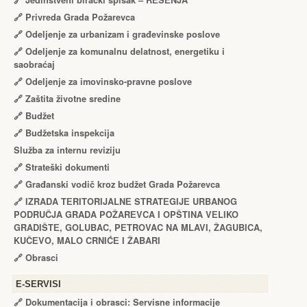
🔗
Jedinstveni birački spisak – RЕŠЕNJA
🔗
Privreda Grada Požarevca
🔗
Odeljenje za urbanizam i građevinske poslove
🔗
Odeljenje za komunalnu delatnost, energetiku i
saobraćaj
🔗
Odeljenje za imovinsko-pravne poslove
🔗
Zaštita životne sredine
🔗
Budžet
🔗
Budžetska inspekcija
Služba za internu reviziju
🔗
Strateški dokumenti
🔗
Građanski vodič kroz budžet Grada Požarevca
🔗
IZRADA TЕRITORIJALNЕ STRATЕGIJЕ URBANOG
PODRUČJA GRADA POŽARЕVCA I OPŠTINA VЕLIKO
GRADIŠTЕ, GOLUBAC, PЕTROVAC NA MLAVI, ŽAGUBICA,
KUČЕVO, MALO CRNIĆЕ I ŽABARI
🔗
Obrasci
Е-SERVISI
🔗 Dokumentacija i obrasci: Servisne informacije