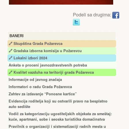
Podeli sa drugima:
BANERI
🔗 Skupština Grada Požarevca
🔗
Gradska izborna komisija u Požarevcu
🔗 Lokalni izbori 2024
Anketa o proceni javnozdravstvenih potreba
🔗 Kvalitet vazduha na teritoriji grada Požarevca
Informacije od javnog značaja
Informatori o radu Grada Požarevca
Zahtev za izdavanje “Ponosne kartice”
Еvidencija roditelja koji su ostvarili pravo na besplatno
auto sedište
Vodič za kategorizaciju ugostiteljskih objekata za smeštaj:
kuće, apartmani, sobe i seoska turistička domaćinstva
Pravilnik o organizaciji i sistematizaciji radnih mesta u