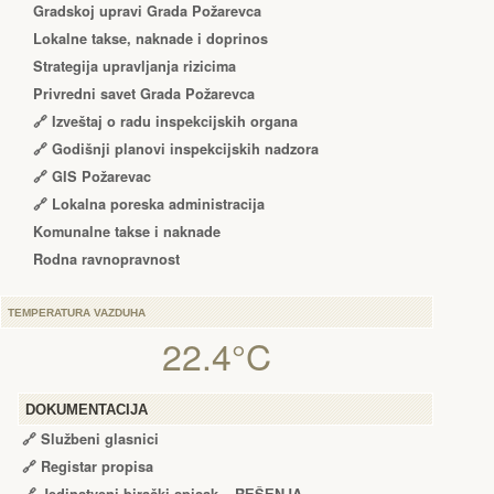
Gradskoj upravi Grada Požarevca
Lokalne takse, naknade i doprinos
Strategija upravljanja rizicima
Privredni savet Grada Požarevca
🔗
Izveštaj o radu inspekcijskih organa
🔗
Godišnji planovi inspekcijskih nadzora
🔗 GIS Požarevac
🔗 Lokalna poreska administracija
Komunalne takse i naknade
Rodna ravnopravnost
TEMPERATURA VAZDUHA
22.4°C
DOKUMENTACIJA
🔗
Službeni glasnici
🔗
Registar propisa