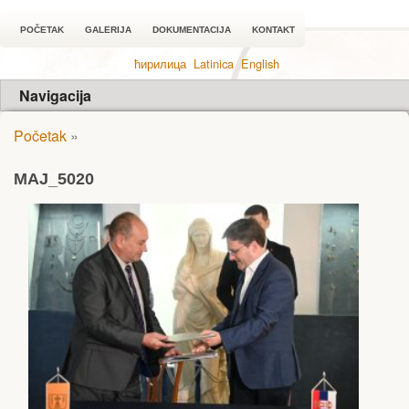
POČETAK
GALERIJA
DOKUMENTACIJA
KONTAKT
ћирилица
Latinica
English
Navigacija
Početak
»
MAJ_5020