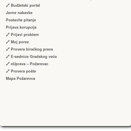
🔗 Budžetski portal
Javne nabavke
Postavite pitanje
Prijava korupcije
🔗 Prijavi problem
🔗 Moj porez
🔗 Provera biračkog prava
🔗 Е-sednice Gradskog veća
🔗 eUprava – Požarevac
🔗 Provera pošte
Mapa Požarevca