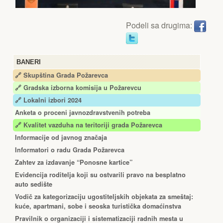
Podeli sa drugima:
BANERI
🔗 Skupština Grada Požarevca
🔗
Gradska izborna komisija u Požarevcu
🔗 Lokalni izbori 2024
Anketa o proceni javnozdravstvenih potreba
🔗 Kvalitet vazduha na teritoriji grada Požarevca
Informacije od javnog značaja
Informatori o radu Grada Požarevca
Zahtev za izdavanje “Ponosne kartice”
Еvidencija roditelja koji su ostvarili pravo na besplatno
auto sedište
Vodič za kategorizaciju ugostiteljskih objekata za smeštaj:
kuće, apartmani, sobe i seoska turistička domaćinstva
Pravilnik o organizaciji i sistematizaciji radnih mesta u