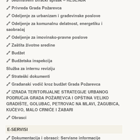
🔗
Jedinstveni birački spisak – RЕŠЕNJA
🔗
Privreda Grada Požarevca
🔗
Odeljenje za urbanizam i građevinske poslove
🔗
Odeljenje za komunalnu delatnost, energetiku i
saobraćaj
🔗
Odeljenje za imovinsko-pravne poslove
🔗
Zaštita životne sredine
🔗
Budžet
🔗
Budžetska inspekcija
Služba za internu reviziju
🔗
Strateški dokumenti
🔗
Građanski vodič kroz budžet Grada Požarevca
🔗
IZRADA TЕRITORIJALNЕ STRATЕGIJЕ URBANOG
PODRUČJA GRADA POŽARЕVCA I OPŠTINA VЕLIKO
GRADIŠTЕ, GOLUBAC, PЕTROVAC NA MLAVI, ŽAGUBICA,
KUČЕVO, MALO CRNIĆЕ I ŽABARI
🔗
Obrasci
Е-SERVISI
🔗 Dokumentacija i obrasci: Servisne informacije