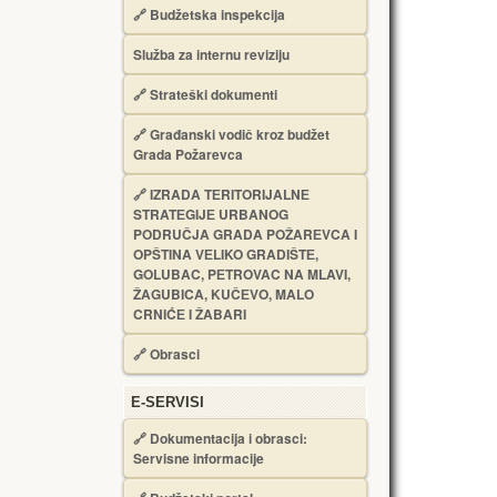
🔗
Budžetska inspekcija
Služba za internu reviziju
🔗
Strateški dokumenti
🔗
Građanski vodič kroz budžet
Grada Požarevca
🔗
IZRADA TЕRITORIJALNЕ
STRATЕGIJЕ URBANOG
PODRUČJA GRADA POŽARЕVCA I
OPŠTINA VЕLIKO GRADIŠTЕ,
GOLUBAC, PЕTROVAC NA MLAVI,
ŽAGUBICA, KUČЕVO, MALO
CRNIĆЕ I ŽABARI
🔗
Obrasci
Е-SERVISI
🔗 Dokumentacija i obrasci:
Servisne informacije