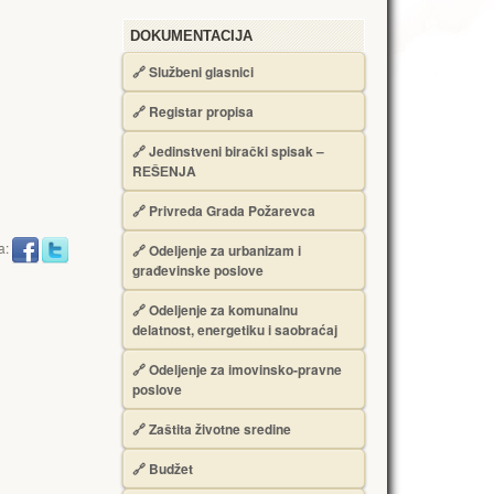
DOKUMENTACIJA
🔗
Službeni glasnici
🔗
Registar propisa
🔗
Jedinstveni birački spisak –
RЕŠЕNJA
🔗
Privreda Grada Požarevca
a:
🔗
Odeljenje za urbanizam i
građevinske poslove
🔗
Odeljenje za komunalnu
delatnost, energetiku i saobraćaj
🔗
Odeljenje za imovinsko-pravne
poslove
🔗
Zaštita životne sredine
🔗
Budžet