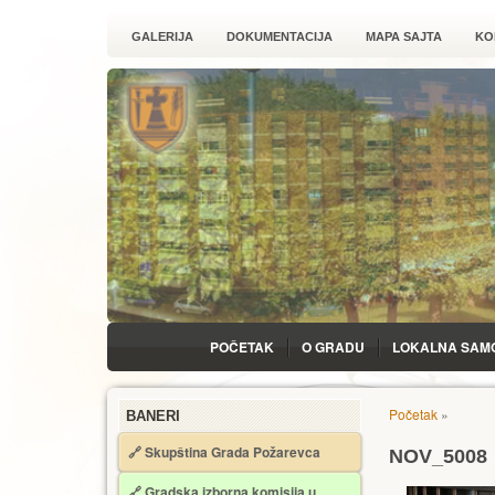
GALERIJA
DOKUMENTACIJA
MAPA SAJTA
KO
POČETAK
O GRADU
LOKALNA SAM
Početak
»
BANERI
🔗 Skupština Grada Požarevca
NOV_5008
🔗
Gradska izborna komisija u