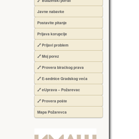
🔗 Budžetski portal
Javne nabavke
Postavite pitanje
Prijava korupcije
🔗 Prijavi problem
🔗 Moj porez
🔗 Provera biračkog prava
🔗 Е-sednice Gradskog veća
🔗 eUprava – Požarevac
🔗 Provera pošte
Mapa Požarevca