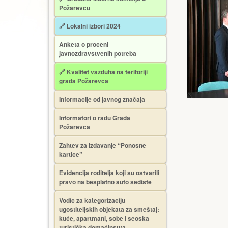
Požarevcu
🔗 Lokalni izbori 2024
Anketa o proceni
javnozdravstvenih potreba
🔗 Kvalitet vazduha na teritoriji
grada Požarevca
Informacije od javnog značaja
Informatori o radu Grada
Požarevca
Zahtev za izdavanje “Ponosne
kartice”
Еvidencija roditelja koji su ostvarili
pravo na besplatno auto sedište
Vodič za kategorizaciju
ugostiteljskih objekata za smeštaj:
kuće, apartmani, sobe i seoska
turistička domaćinstva