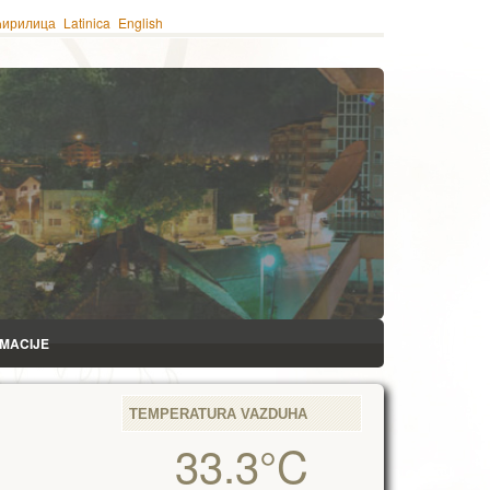
ћирилица
Latinica
English
RMACIJE
TEMPERATURA VAZDUHA
33.3°C