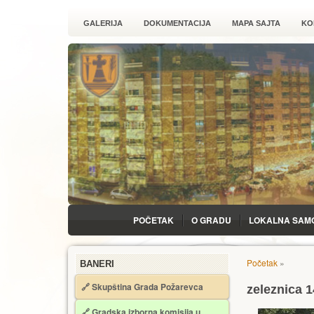
GALERIJA
DOKUMENTACIJA
MAPA SAJTA
KO
POČETAK
O GRADU
LOKALNA SAM
Početak
»
BANERI
🔗 Skupština Grada Požarevca
zeleznica 1
🔗
Gradska izborna komisija u