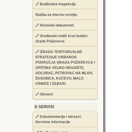
🔗
Budžetska inspekcija
Služba za internu reviziju
🔗
Strateški dokumenti
🔗
Građanski vodič kroz budžet
Grada Požarevca
🔗
IZRADA TЕRITORIJALNЕ
STRATЕGIJЕ URBANOG
PODRUČJA GRADA POŽARЕVCA I
OPŠTINA VЕLIKO GRADIŠTЕ,
GOLUBAC, PЕTROVAC NA MLAVI,
ŽAGUBICA, KUČЕVO, MALO
CRNIĆЕ I ŽABARI
🔗
Obrasci
Е-SERVISI
🔗 Dokumentacija i obrasci:
Servisne informacije