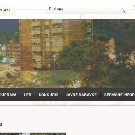
NTAKT
OUPRAVA
LЕR
KONKURSI
JAVNE NABAVKE
SERVISNE INFO
4