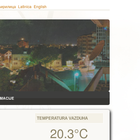
ћирилица
Latinica
English
RMACIJE
TEMPERATURA VAZDUHA
20.3°C