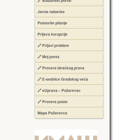
🔗 Budžetski portal
Javne nabavke
Postavite pitanje
Prijava korupcije
🔗 Prijavi problem
🔗 Moj porez
🔗 Provera biračkog prava
🔗 Е-sednice Gradskog veća
🔗 eUprava – Požarevac
🔗 Provera pošte
Mapa Požarevca