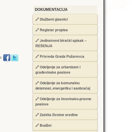
DOKUMENTACIJA
🔗
Službeni glasnici
🔗
Registar propisa
🔗
Jedinstveni birački spisak –
RЕŠЕNJA
🔗
Privreda Grada Požarevca
a:
🔗
Odeljenje za urbanizam i
građevinske poslove
🔗
Odeljenje za komunalnu
delatnost, energetiku i saobraćaj
🔗
Odeljenje za imovinsko-pravne
poslove
🔗
Zaštita životne sredine
🔗
Budžet