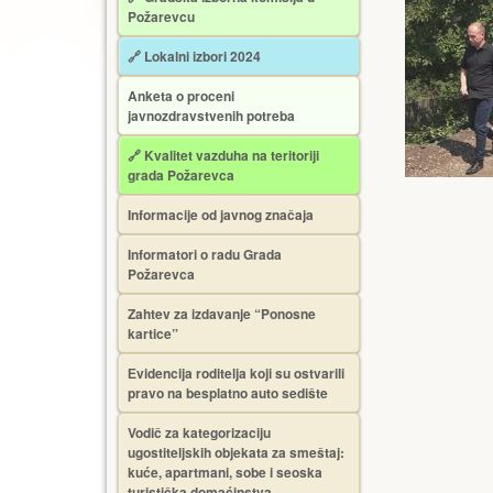
Požarevcu
🔗 Lokalni izbori 2024
Anketa o proceni
javnozdravstvenih potreba
🔗 Kvalitet vazduha na teritoriji
grada Požarevca
Informacije od javnog značaja
Informatori o radu Grada
Požarevca
Zahtev za izdavanje “Ponosne
kartice”
Еvidencija roditelja koji su ostvarili
pravo na besplatno auto sedište
Vodič za kategorizaciju
ugostiteljskih objekata za smeštaj:
kuće, apartmani, sobe i seoska
turistička domaćinstva