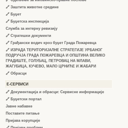
🔗
Заштита животне средине
🔗
Буџет
🔗
Буџетска инспекција
Служба за интерну ревизију
🔗
Стратешки документи
🔗
Грађански водич кроз буџет Града Пожаревца
🔗
ИЗРАДА ТЕРИТОРИЈАЛНЕ СТРАТЕГИЈЕ УРБАНОГ
ПОДРУЧЈА ГРАДА ПОЖАРЕВЦА И ОПШТИНА ВЕЛИКО
ГРАДИШТЕ, ГОЛУБАЦ, ПЕТРОВАЦ НА МЛАВИ,
ЖАГУБИЦА, КУЧЕВО, МАЛО ЦРНИЋЕ И ЖАБАРИ
🔗
Обрасци
Е-СЕРВИСИ
🔗 Документација и обрасци: Сервисне информације
🔗 Буџетски портал
Јавне набавке
Поставите питање
Пријава корупције
🔗 Пријави проблем