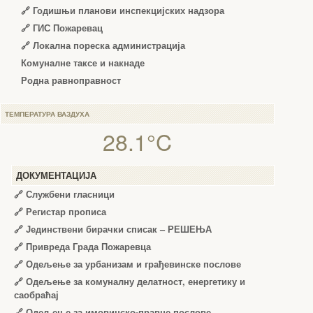
🔗
Годишњи планови инспекцијских надзора
🔗 ГИС Пожаревац
🔗 Локална пореска администрација
Комуналне таксе и накнаде
Родна равноправност
ТЕМПЕРАТУРА ВАЗДУХА
28.1°C
ДОКУМЕНТАЦИЈА
🔗
Службени гласници
🔗
Регистар прописа
🔗
Јединствени бирачки списак – РЕШЕЊА
🔗
Привреда Града Пожаревца
🔗
Одељење за урбанизам и грађевинске послове
🔗
Одељење за комуналну делатност, енергетику и
саобраћај
🔗
Одељење за имовинско-правне послове