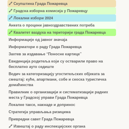
🔗 Скупштина Града Пожаревца
🔗
Градска изборна комисија у Пожаревцу
🔗 Локални избори 2024
Анкета о процени јавноздравствених потреба
🔗 Квалитет ваздуха на територији града Пожаревца
Информације од јавног значаја
Информатори о раду Града Пожаревца
Захтев за издавање “Поносне картице”
Евиденција родитеља који су остварили право на
бесплатно ауто седиште
Водич за категоризацију угоститељских објеката за
смештај: куће, апартмани, собе и сеоска туристичка
домаћинства
Правилник о организацији и систематизацији радних
места у Градској управи Града Пожаревца
Локалне таксе, накнаде и допринос
Стратегија управљања ризицима
Привредни савет Града Пожаревца
🔗
Извештај о раду инспекцијских органа