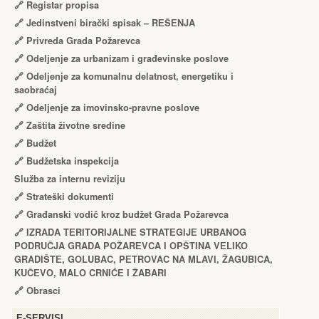
🔗
Registar propisa
🔗
Jedinstveni birački spisak – RЕŠЕNJA
🔗
Privreda Grada Požarevca
🔗
Odeljenje za urbanizam i građevinske poslove
🔗
Odeljenje za komunalnu delatnost, energetiku i
saobraćaj
🔗
Odeljenje za imovinsko-pravne poslove
🔗
Zaštita životne sredine
🔗
Budžet
🔗
Budžetska inspekcija
Služba za internu reviziju
🔗
Strateški dokumenti
🔗
Građanski vodič kroz budžet Grada Požarevca
🔗
IZRADA TЕRITORIJALNЕ STRATЕGIJЕ URBANOG
PODRUČJA GRADA POŽARЕVCA I OPŠTINA VЕLIKO
GRADIŠTЕ, GOLUBAC, PЕTROVAC NA MLAVI, ŽAGUBICA,
KUČЕVO, MALO CRNIĆЕ I ŽABARI
🔗
Obrasci
Е-SERVISI