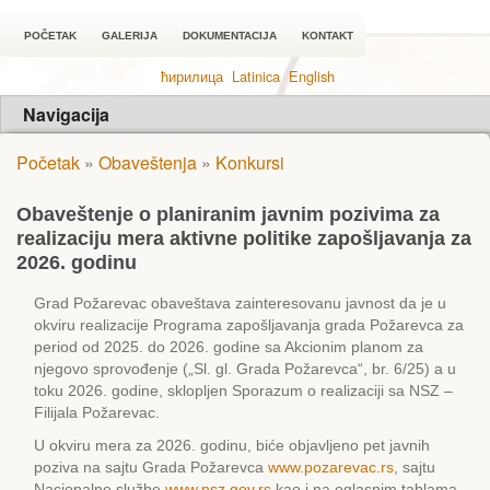
POČETAK
GALERIJA
DOKUMENTACIJA
KONTAKT
ћирилица
Latinica
English
Navigacija
Početak
»
Obaveštenja
»
Konkursi
Obaveštenje o planiranim javnim pozivima za
realizaciju mera aktivne politike zapošljavanja za
2026. godinu
Grad Požarevac obaveštava zainteresovanu javnost da je u
okviru realizacije Programa zapošljavanja grada Požarevca za
period od 2025. do 2026. godine sa Akcionim planom za
njegovo sprovođenje („Sl. gl. Grada Požarevca“, br. 6/25) a u
toku 2026. godine, sklopljen Sporazum o realizaciji sa NSZ –
Filijala Požarevac.
U okviru mera za 2026. godinu, biće objavljeno pet javnih
poziva na sajtu Grada Požarevca
www.pozarevac.rs
, sajtu
Nacionalne službe
www.nsz.gov.rs
kao i na oglasnim tablama