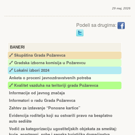
29 maj, 2026
Podeli sa drugima:
BANERI
🔗 Skupština Grada Požarevca
🔗
Gradska izborna komisija u Požarevcu
🔗 Lokalni izbori 2024
Anketa o proceni javnozdravstvenih potreba
🔗 Kvalitet vazduha na teritoriji grada Požarevca
Informacije od javnog značaja
Informatori o radu Grada Požarevca
Zahtev za izdavanje “Ponosne kartice”
Еvidencija roditelja koji su ostvarili pravo na besplatno
auto sedište
Vodič za kategorizaciju ugostiteljskih objekata za smeštaj:
kuće, apartmani, sobe i seoska turistička domaćinstva