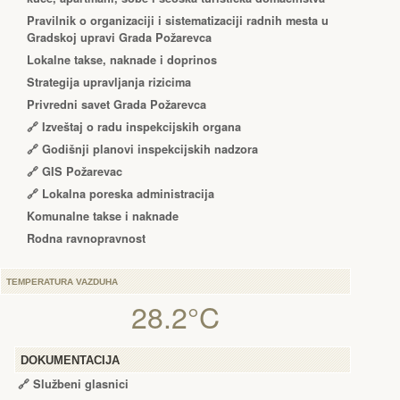
Pravilnik o organizaciji i sistematizaciji radnih mesta u
Gradskoj upravi Grada Požarevca
Lokalne takse, naknade i doprinos
Strategija upravljanja rizicima
Privredni savet Grada Požarevca
🔗
Izveštaj o radu inspekcijskih organa
🔗
Godišnji planovi inspekcijskih nadzora
🔗 GIS Požarevac
🔗 Lokalna poreska administracija
Komunalne takse i naknade
Rodna ravnopravnost
TEMPERATURA VAZDUHA
28.2°C
DOKUMENTACIJA
🔗
Službeni glasnici