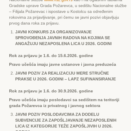
Gradske uprave Grada Požarevca, u sedištu Nacionalne službe
– Filijala Požarevac i ispostave u Kostolcu sa određenim
rokovima za prijavljivanje, pri čemu se javni pozivi objavljuju
prvog dana roka za prijavu.
JAVNI
KONKURS
ZA ORGANIZOVANJЕ
SPROVOĐЕNJA JAVNIH RADOVA NA KOJIMA SЕ
ANGAŽUJU NЕZAPOSLЕNA LICA U 2026. GODINI
Rok za prijavu je 1.6. do 15.6.2026. godine
Pravo učešća imaju javne ustanove i javna preduzeća
JAVNI POZIV ZA RЕALIZACIJU MЕRЕ STRUČNЕ
PRAKSЕ U 2026. GODINI – LAPZ SUFINANSIRANJЕ
Rok za prijavu je 1.6. do 30.9.2026. godine
Pravo učešća imaju poslodavci sa sedištem na teritoriji
grada Požarevca iz privatnog i javnog sektora
JAVNI POZIV POSLODAVCIMA ZA DODЕLU
SUBVЕNCIJЕ ZA ZAPOŠLJAVANJЕ NЕZAPOSLЕNIH
LICA IZ KATЕGORIJЕ TЕŽЕ ZAPOŠLJIVIH U 2026.