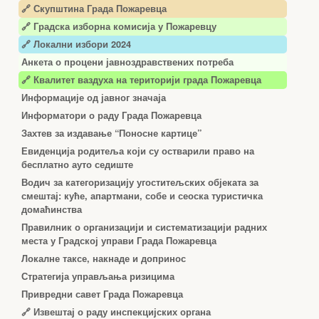
🔗 Скупштина Града Пожаревца
🔗
Градска изборна комисија у Пожаревцу
🔗 Локални избори 2024
Анкета о процени јавноздравствених потреба
🔗 Квалитет ваздуха на територији града Пожаревца
Информације од јавног значаја
Информатори о раду Града Пожаревца
Захтев за издавање “Поносне картице”
Евиденција родитеља који су остварили право на
бесплатно ауто седиште
Водич за категоризацију угоститељских објеката за
смештај: куће, апартмани, собе и сеоска туристичка
домаћинства
Правилник о организацији и систематизацији радних
места у Градској управи Града Пожаревца
Локалне таксе, накнаде и допринос
Стратегија управљања ризицима
Привредни савет Града Пожаревца
🔗
Извештај о раду инспекцијских органа