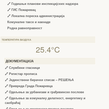
🔗
Годишњи планови инспекцијских надзора
🔗 ГИС Пожаревац
🔗 Локална пореска администрација
Комуналне таксе и накнаде
Родна равноправност
ТЕМПЕРАТУРА ВАЗДУХА
25.4°C
ДОКУМЕНТАЦИЈА
🔗
Службени гласници
🔗
Регистар прописа
🔗
Јединствени бирачки списак – РЕШЕЊА
🔗
Привреда Града Пожаревца
🔗
Одељење за урбанизам и грађевинске послове
🔗
Одељење за комуналну делатност, енергетику и
саобраћај
🔗
Одељење за имовинско-правне послове