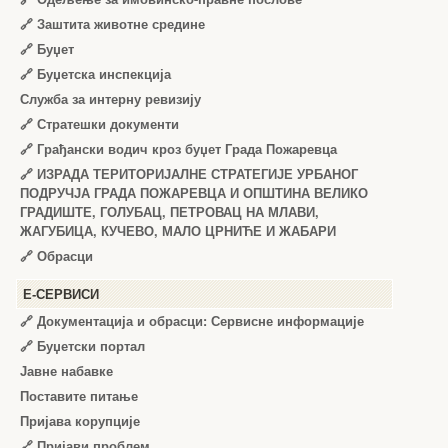
🔗
Заштита животне средине
🔗
Буџет
🔗
Буџетска инспекција
Служба за интерну ревизију
🔗
Стратешки документи
🔗
Грађански водич кроз буџет Града Пожаревца
🔗
ИЗРАДА ТЕРИТОРИЈАЛНЕ СТРАТЕГИЈЕ УРБАНОГ
ПОДРУЧЈА ГРАДА ПОЖАРЕВЦА И ОПШТИНА ВЕЛИКО
ГРАДИШТЕ, ГОЛУБАЦ, ПЕТРОВАЦ НА МЛАВИ,
ЖАГУБИЦА, КУЧЕВО, МАЛО ЦРНИЋЕ И ЖАБАРИ
🔗
Обрасци
Е-СЕРВИСИ
🔗 Документација и обрасци: Сервисне информације
🔗 Буџетски портал
Јавне набавке
Поставите питање
Пријава корупције
🔗 Пријави проблем