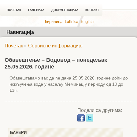
ПОЧЕТАК
ГАЛЕРИЈА
ДОКУМЕНТАЦИЈА
КОНТАКТ
ћирилица
Latinica
English
Навигација
Почетак
»
Сервисне информације
Обавештење – Водовод – понедељак
25.05.2026. године
Обавештавамо вас да ће дана
2
5
.0
5
.2026.
године доћи до
искључења воде у насељу Меминац у периоду од 10 до
13ч.
Подели са другима:
БАНЕРИ