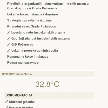
Pravilnik o organizaciji i sistematizaciji radnih mesta u
Gradskoj upravi Grada Požarevca
Lokalne takse, naknade i doprinos
Strategija upravljanja rizicima
Privredni savet Grada Požarevca
🔗
Izveštaj o radu inspekcijskih organa
🔗
Godišnji planovi inspekcijskih nadzora
🔗 GIS Požarevac
🔗 Lokalna poreska administracija
Komunalne takse i naknade
Rodna ravnopravnost
TEMPERATURA VAZDUHA
32.8°C
DOKUMENTACIJA
🔗
Službeni glasnici
🔗
Registar propisa