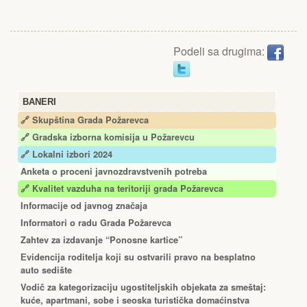
Podeli sa drugima:
BANERI
🔗 Skupština Grada Požarevca
🔗
Gradska izborna komisija u Požarevcu
🔗 Lokalni izbori 2024
Anketa o proceni javnozdravstvenih potreba
🔗 Kvalitet vazduha na teritoriji grada Požarevca
Informacije od javnog značaja
Informatori o radu Grada Požarevca
Zahtev za izdavanje “Ponosne kartice”
Еvidencija roditelja koji su ostvarili pravo na besplatno
auto sedište
Vodič za kategorizaciju ugostiteljskih objekata za smeštaj:
kuće, apartmani, sobe i seoska turistička domaćinstva