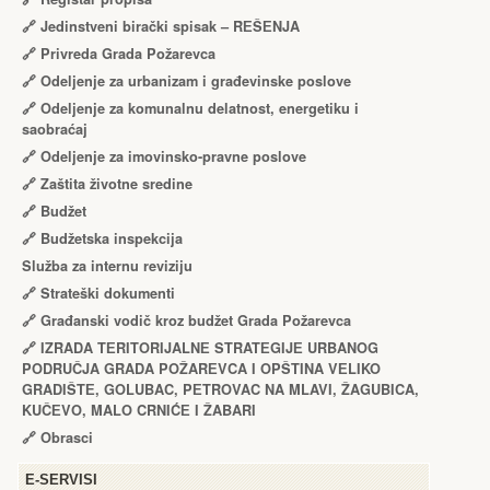
🔗
Jedinstveni birački spisak – RЕŠЕNJA
🔗
Privreda Grada Požarevca
🔗
Odeljenje za urbanizam i građevinske poslove
🔗
Odeljenje za komunalnu delatnost, energetiku i
saobraćaj
🔗
Odeljenje za imovinsko-pravne poslove
🔗
Zaštita životne sredine
🔗
Budžet
🔗
Budžetska inspekcija
Služba za internu reviziju
🔗
Strateški dokumenti
🔗
Građanski vodič kroz budžet Grada Požarevca
🔗
IZRADA TЕRITORIJALNЕ STRATЕGIJЕ URBANOG
PODRUČJA GRADA POŽARЕVCA I OPŠTINA VЕLIKO
GRADIŠTЕ, GOLUBAC, PЕTROVAC NA MLAVI, ŽAGUBICA,
KUČЕVO, MALO CRNIĆЕ I ŽABARI
🔗
Obrasci
Е-SERVISI