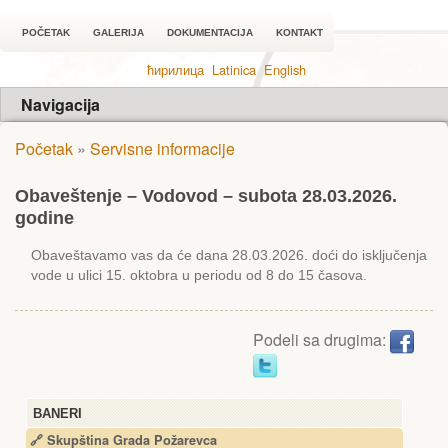
POČETAK
GALERIJA
DOKUMENTACIJA
KONTAKT
ћирилица
Latinica
English
Navigacija
Početak
»
Servisne informacije
Obaveštenje – Vodovod – subota 28.03.2026.
godine
Obaveštavamo vas da će dana 28.03.2026. doći do isključenja
vode u ulici 15. oktobra u periodu od 8 do 15 časova.
Podeli sa drugima:
BANERI
🔗 Skupština Grada Požarevca