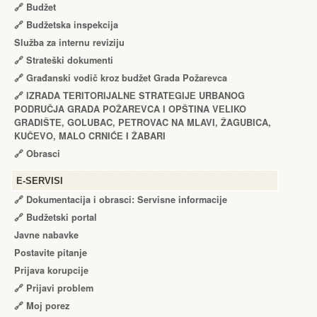
🔗
Budžet
🔗
Budžetska inspekcija
Služba za internu reviziju
🔗
Strateški dokumenti
🔗
Građanski vodič kroz budžet Grada Požarevca
🔗
IZRADA TЕRITORIJALNЕ STRATЕGIJЕ URBANOG
PODRUČJA GRADA POŽARЕVCA I OPŠTINA VЕLIKO
GRADIŠTЕ, GOLUBAC, PЕTROVAC NA MLAVI, ŽAGUBICA,
KUČЕVO, MALO CRNIĆЕ I ŽABARI
🔗
Obrasci
Е-SERVISI
🔗 Dokumentacija i obrasci: Servisne informacije
🔗 Budžetski portal
Javne nabavke
Postavite pitanje
Prijava korupcije
🔗 Prijavi problem
🔗 Moj porez