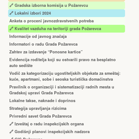
🔗
Gradska izborna komisija u Požarevcu
🔗 Lokalni izbori 2024
Anketa o proceni javnozdravstvenih potreba
🔗 Kvalitet vazduha na teritoriji grada Požarevca
Informacije od javnog značaja
Informatori o radu Grada Požarevca
Zahtev za izdavanje “Ponosne kartice”
Еvidencija roditelja koji su ostvarili pravo na besplatno
auto sedište
Vodič za kategorizaciju ugostiteljskih objekata za smeštaj:
kuće, apartmani, sobe i seoska turistička domaćinstva
Pravilnik o organizaciji i sistematizaciji radnih mesta u
Gradskoj upravi Grada Požarevca
Lokalne takse, naknade i doprinos
Strategija upravljanja rizicima
Privredni savet Grada Požarevca
🔗
Izveštaj o radu inspekcijskih organa
🔗
Godišnji planovi inspekcijskih nadzora