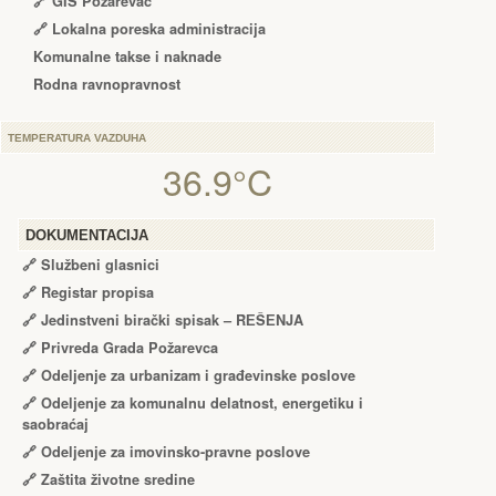
🔗 GIS Požarevac
🔗 Lokalna poreska administracija
Komunalne takse i naknade
Rodna ravnopravnost
TEMPERATURA VAZDUHA
36.9°C
DOKUMENTACIJA
🔗
Službeni glasnici
🔗
Registar propisa
🔗
Jedinstveni birački spisak – RЕŠЕNJA
🔗
Privreda Grada Požarevca
🔗
Odeljenje za urbanizam i građevinske poslove
🔗
Odeljenje za komunalnu delatnost, energetiku i
saobraćaj
🔗
Odeljenje za imovinsko-pravne poslove
🔗
Zaštita životne sredine