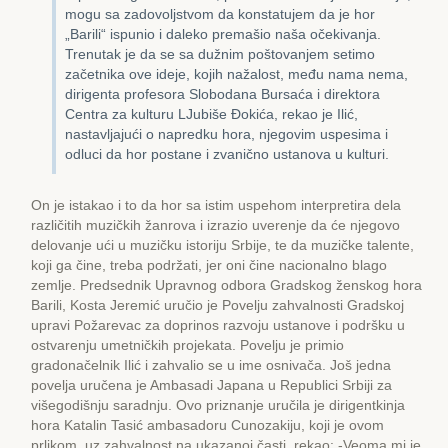
mogu sa zadovoljstvom da konstatujem da je hor
„Barili“ ispunio i daleko premašio naša očekivanja.
Trenutak je da se sa dužnim poštovanjem setimo
začetnika ove ideje, kojih nažalost, među nama nema,
dirigenta profesora Slobodana Bursaća i direktora
Centra za kulturu LJubiše Đokića, rekao je Ilić,
nastavljajući o napredku hora, njegovim uspesima i
odluci da hor postane i zvanično ustanova u kulturi.
On je istakao i to da hor sa istim uspehom interpretira dela
različitih muzičkih žanrova i izrazio uverenje da će njegovo
delovanje ući u muzičku istoriju Srbije, te da muzičke talente,
koji ga čine, treba podržati, jer oni čine nacionalno blago
zemlje. Predsednik Upravnog odbora Gradskog ženskog hora
Barili, Kosta Jeremić uručio je Povelju zahvalnosti Gradskoj
upravi Požarevac za doprinos razvoju ustanove i podršku u
ostvarenju umetničkih projekata. Povelju je primio
gradonačelnik Ilić i zahvalio se u ime osnivača. Još jedna
povelja uručena je Ambasadi Japana u Republici Srbiji za
višegodišnju saradnju. Ovo priznanje uručila je dirigentkinja
hora Katalin Tasić ambasadoru Cunozakiju, koji je ovom
prlikom, uz zahvalnost na ukazanoj časti, rekao: -Veoma mi je