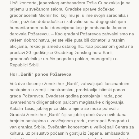
Uoči koncerta, japanskog ambasadora Tošia Cunozakija je na
prijemu u svečanom salonu Gradske uprave dočekao
gradonačelnik Miomir Ilić, koji mu je, u ime svojih saradnika i
lično, poželeo dobrodošlicu i zahvalio se na dugogodišnjem
humanitarnom radu i donacijama koje je ambasada Japana
darovala Požarevcu. – Kao građani Požarevca zahvalni smo na
vašem dobročinstvu, jer ste više puta bili donatori u raznim
akcijama, rekao je između ostalog Ilić. Kao počasnom gostu na
proslavi 20. godišnjice Gradskog ženskog hora Barili,
gradonačelnik je uručio prigodan poklon, monografiju o
Republici Srbiji.
Hor „Barili“ ponos Požarevca
Već dve decenije ženski hor „Barili“, zahvaljujući fascinantnim
nastupima u zemlji i inostranstvu, predstavlja istinski ponos
grada Požarevca. Dvadeset godina postojanja i rada, pod
izvanrednom dirigentskom palicom magistarke dirigovanja
Katalin Tasić, jubilej je za diku a njime se može pohvaliti
Gradski ženski hor „Barili“ čiji se jubilej obeležava ovih dana
brojnim nastupima u zavičajnom gradu, metropoli Beogradu i
van granica Srbije. Svečanim koncertom u velikoj sali Centra za
kulturu, uz prisustvo počasnih gostiju iz Japana, ambasadora