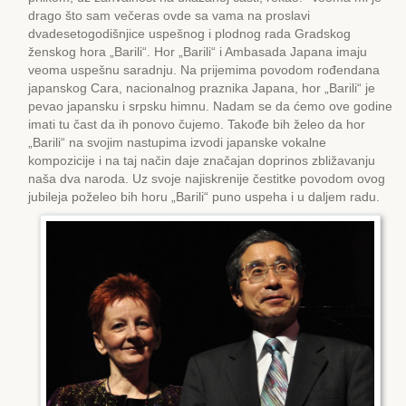
drago što sam večeras ovde sa vama na proslavi
dvadesetogodišnjice uspešnog i plodnog rada Gradskog
ženskog hora „Barili“. Hor „Barili“ i Ambasada Japana imaju
veoma uspešnu saradnju. Na prijemima povodom rođendana
japanskog Cara, nacionalnog praznika Japana, hor „Barili“ je
pevao japansku i srpsku himnu. Nadam se da ćemo ove godine
imati tu čast da ih ponovo čujemo. Takođe bih želeo da hor
„Barili“ na svojim nastupima izvodi japanske vokalne
kompozicije i na taj način daje značajan doprinos zbližavanju
naša dva naroda. Uz svoje najiskrenije čestitke povodom ovog
jubileja poželeo bih horu „Barili“ puno uspeha i u daljem radu.