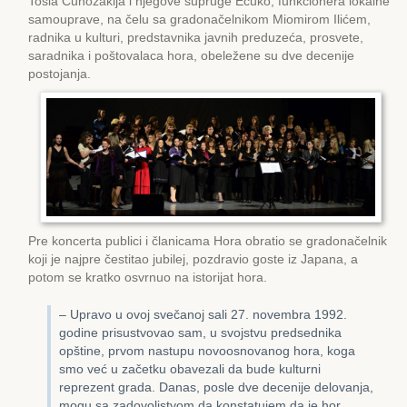
Tošia Cunozakija i njegove supruge Еcuko, funkcionera lokalne
samouprave, na čelu sa gradonačelnikom Miomirom Ilićem,
radnika u kulturi, predstavnika javnih preduzeća, prosvete,
saradnika i poštovalaca hora, obeležene su dve decenije
postojanja.
Pre koncerta publici i članicama Hora obratio se gradonačelnik
koji je najpre čestitao jubilej, pozdravio goste iz Japana, a
potom se kratko osvrnuo na istorijat hora.
– Upravo u ovoj svečanoj sali 27. novembra 1992.
godine prisustvovao sam, u svojstvu predsednika
opštine, prvom nastupu novoosnovanog hora, koga
smo već u začetku obavezali da bude kulturni
reprezent grada. Danas, posle dve decenije delovanja,
mogu sa zadovoljstvom da konstatujem da je hor