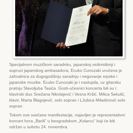
Specijalnom muzičkom saradnku, japanskoj violinistkinji i
supruzi japanskog ambasadora, Еcuko Cunozaki uručena je
zahvalnica za dugogodišnju saradnju i negovanje srpske i
japanske muzike. Еcuko Cunozaki je i nastupila, uz gitarsku
pratnju Slavoljuba Tasića. Gosti-učesnici koncerta bili su i:
klavirski duo Snežana Nikolajević i Vesna Kršić, Milica Sekulić,
klavir, Marta Blagojević, solo sopran i LJubica Miladinović solo
sopran.
Tokom ove svečane manifestacije, najavljen je reprezentativni
koncert hora „Barili“ u beogradskom „Kolarcu“ koji će biti
održan u subotu 24. novembra.