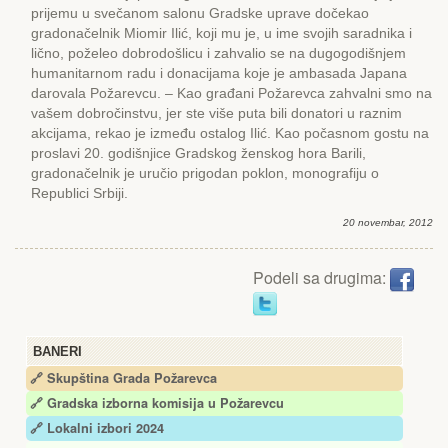
prijemu u svečanom salonu Gradske uprave dočekao
gradonačelnik Miomir Ilić, koji mu je, u ime svojih saradnika i
lično, poželeo dobrodošlicu i zahvalio se na dugogodišnjem
humanitarnom radu i donacijama koje je ambasada Japana
darovala Požarevcu. – Kao građani Požarevca zahvalni smo na
vašem dobročinstvu, jer ste više puta bili donatori u raznim
akcijama, rekao je između ostalog Ilić. Kao počasnom gostu na
proslavi 20. godišnjice Gradskog ženskog hora Barili,
gradonačelnik je uručio prigodan poklon, monografiju o
Republici Srbiji.
20 novembar, 2012
Podeli sa drugima:
BANERI
🔗 Skupština Grada Požarevca
🔗
Gradska izborna komisija u Požarevcu
🔗 Lokalni izbori 2024