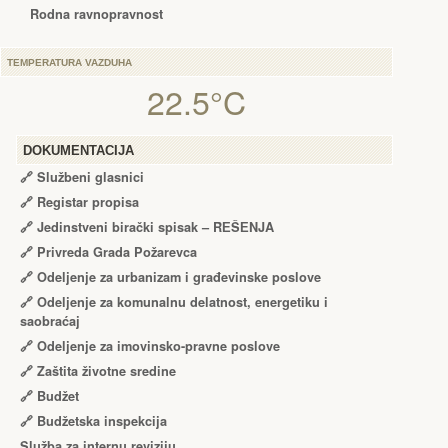
Rodna ravnopravnost
TEMPERATURA VAZDUHA
22.5°C
DOKUMENTACIJA
🔗
Službeni glasnici
🔗
Registar propisa
🔗
Jedinstveni birački spisak – RЕŠЕNJA
🔗
Privreda Grada Požarevca
🔗
Odeljenje za urbanizam i građevinske poslove
🔗
Odeljenje za komunalnu delatnost, energetiku i
saobraćaj
🔗
Odeljenje za imovinsko-pravne poslove
🔗
Zaštita životne sredine
🔗
Budžet
🔗
Budžetska inspekcija
Služba za internu reviziju