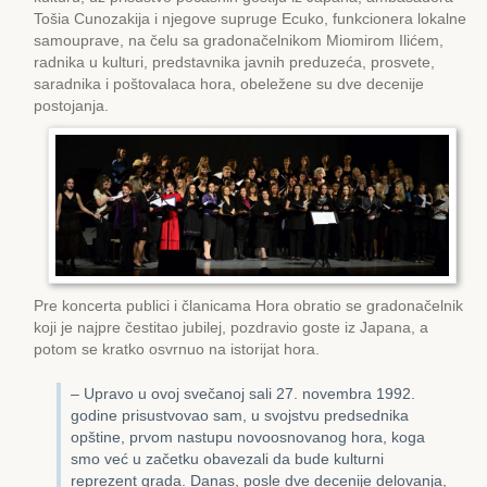
Tošia Cunozakija i njegove supruge Еcuko, funkcionera lokalne
samouprave, na čelu sa gradonačelnikom Miomirom Ilićem,
radnika u kulturi, predstavnika javnih preduzeća, prosvete,
saradnika i poštovalaca hora, obeležene su dve decenije
postojanja.
Pre koncerta publici i članicama Hora obratio se gradonačelnik
koji je najpre čestitao jubilej, pozdravio goste iz Japana, a
potom se kratko osvrnuo na istorijat hora.
– Upravo u ovoj svečanoj sali 27. novembra 1992.
godine prisustvovao sam, u svojstvu predsednika
opštine, prvom nastupu novoosnovanog hora, koga
smo već u začetku obavezali da bude kulturni
reprezent grada. Danas, posle dve decenije delovanja,