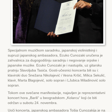
Specijalnom muzičkom saradnku, japanskoj violinistkinji i
supruzi japanskog ambasadora, Еcuko Cunozaki uručena je
zahvalnica za dugogodišnju saradnju i negovanje srpske i
japanske muzike. Еcuko Cunozaki je i nastupila, uz gitarsku
pratnju Slavoljuba Tasića. Gosti-učesnici koncerta bili su i:
klavirski duo Snežana Nikolajević i Vesna Kršić, Milica Sekulić,
klavir, Marta Blagojević, solo sopran i LJubica Miladinović solo
sopran.
Tokom ove svečane manifestacije, najavljen je reprezentativni
koncert hora „Barili“ u beogradskom „Kolarcu“ koji će biti
održan u subotu 24. novembra.
Uoči koncerta, japanskog ambasadora Tošia Cunozakija je na