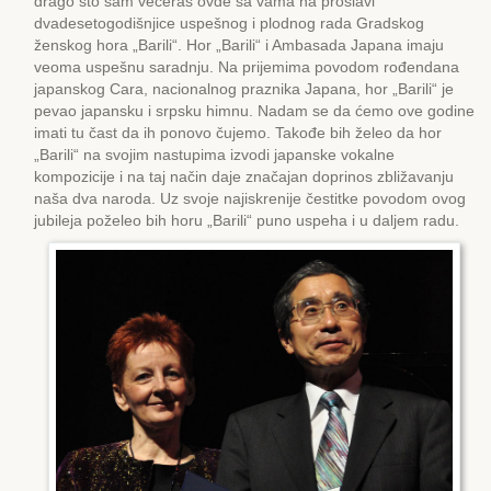
drago što sam večeras ovde sa vama na proslavi
dvadesetogodišnjice uspešnog i plodnog rada Gradskog
ženskog hora „Barili“. Hor „Barili“ i Ambasada Japana imaju
veoma uspešnu saradnju. Na prijemima povodom rođendana
japanskog Cara, nacionalnog praznika Japana, hor „Barili“ je
pevao japansku i srpsku himnu. Nadam se da ćemo ove godine
imati tu čast da ih ponovo čujemo. Takođe bih želeo da hor
„Barili“ na svojim nastupima izvodi japanske vokalne
kompozicije i na taj način daje značajan doprinos zbližavanju
naša dva naroda. Uz svoje najiskrenije čestitke povodom ovog
jubileja poželeo bih horu „Barili“ puno uspeha i u daljem radu.