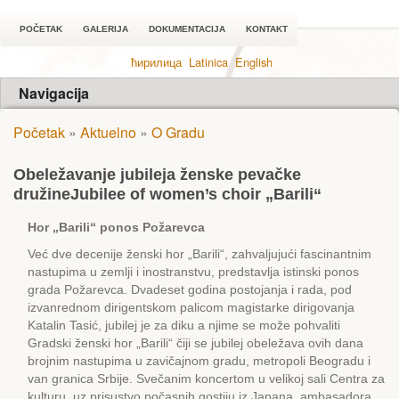
POČETAK
GALERIJA
DOKUMENTACIJA
KONTAKT
ћирилица
Latinica
English
Navigacija
Početak
»
Aktuelno
»
O Gradu
Obeležavanje jubileja ženske pevačke
družine
Jubilee of women’s choir „Barili“
Hor „Barili“ ponos Požarevca
Već dve decenije ženski hor „Barili“, zahvaljujući fascinantnim
nastupima u zemlji i inostranstvu, predstavlja istinski ponos
grada Požarevca. Dvadeset godina postojanja i rada, pod
izvanrednom dirigentskom palicom magistarke dirigovanja
Katalin Tasić, jubilej je za diku a njime se može pohvaliti
Gradski ženski hor „Barili“ čiji se jubilej obeležava ovih dana
brojnim nastupima u zavičajnom gradu, metropoli Beogradu i
van granica Srbije. Svečanim koncertom u velikoj sali Centra za
kulturu, uz prisustvo počasnih gostiju iz Japana, ambasadora