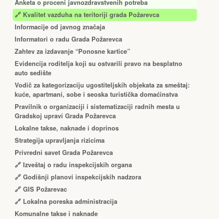
Anketa o proceni javnozdravstvenih potreba
🔗 Kvalitet vazduha na teritoriji grada Požarevca
Informacije od javnog značaja
Informatori o radu Grada Požarevca
Zahtev za izdavanje “Ponosne kartice”
Еvidencija roditelja koji su ostvarili pravo na besplatno
auto sedište
Vodič za kategorizaciju ugostiteljskih objekata za smeštaj:
kuće, apartmani, sobe i seoska turistička domaćinstva
Pravilnik o organizaciji i sistematizaciji radnih mesta u
Gradskoj upravi Grada Požarevca
Lokalne takse, naknade i doprinos
Strategija upravljanja rizicima
Privredni savet Grada Požarevca
🔗
Izveštaj o radu inspekcijskih organa
🔗
Godišnji planovi inspekcijskih nadzora
🔗 GIS Požarevac
🔗 Lokalna poreska administracija
Komunalne takse i naknade