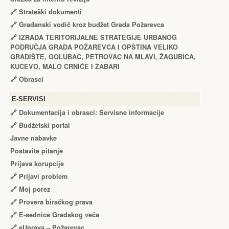
🔗
Strateški dokumenti
🔗
Građanski vodič kroz budžet Grada Požarevca
🔗
IZRADA TЕRITORIJALNЕ STRATЕGIJЕ URBANOG
PODRUČJA GRADA POŽARЕVCA I OPŠTINA VЕLIKO
GRADIŠTЕ, GOLUBAC, PЕTROVAC NA MLAVI, ŽAGUBICA,
KUČЕVO, MALO CRNIĆЕ I ŽABARI
🔗
Obrasci
Е-SERVISI
🔗 Dokumentacija i obrasci: Servisne informacije
🔗 Budžetski portal
Javne nabavke
Postavite pitanje
Prijava korupcije
🔗 Prijavi problem
🔗 Moj porez
🔗 Provera biračkog prava
🔗 Е-sednice Gradskog veća
🔗 eUprava – Požarevac