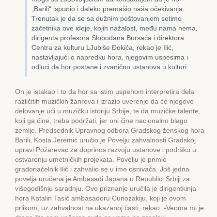
„Barili“ ispunio i daleko premašio naša očekivanja.
Trenutak je da se sa dužnim poštovanjem setimo
začetnika ove ideje, kojih nažalost, među nama nema,
dirigenta profesora Slobodana Bursaća i direktora
Centra za kulturu LJubiše Đokića, rekao je Ilić,
nastavljajući o napredku hora, njegovim uspesima i
odluci da hor postane i zvanično ustanova u kulturi.
On je istakao i to da hor sa istim uspehom interpretira dela
različitih muzičkih žanrova i izrazio uverenje da će njegovo
delovanje ući u muzičku istoriju Srbije, te da muzičke talente,
koji ga čine, treba podržati, jer oni čine nacionalno blago
zemlje. Predsednik Upravnog odbora Gradskog ženskog hora
Barili, Kosta Jeremić uručio je Povelju zahvalnosti Gradskoj
upravi Požarevac za doprinos razvoju ustanove i podršku u
ostvarenju umetničkih projekata. Povelju je primio
gradonačelnik Ilić i zahvalio se u ime osnivača. Još jedna
povelja uručena je Ambasadi Japana u Republici Srbiji za
višegodišnju saradnju. Ovo priznanje uručila je dirigentkinja
hora Katalin Tasić ambasadoru Cunozakiju, koji je ovom
prlikom, uz zahvalnost na ukazanoj časti, rekao: -Veoma mi je