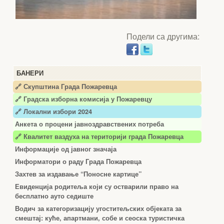
Подели са другима:
БАНЕРИ
🔗 Скупштина Града Пожаревца
🔗
Градска изборна комисија у Пожаревцу
🔗 Локални избори 2024
Анкета о процени јавноздравствених потреба
🔗 Квалитет ваздуха на територији града Пожаревца
Информације од јавног значаја
Информатори о раду Града Пожаревца
Захтев за издавање “Поносне картице”
Евиденција родитеља који су остварили право на
бесплатно ауто седиште
Водич за категоризацију угоститељских објеката за
смештај: куће, апартмани, собе и сеоска туристичка