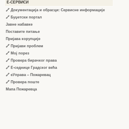
Е-СЕРВИСИ
🔗 Документација и обрасци: Сервисне информације
🔗 Буџетски портал
Јавне набавке
Поставите питање
Пријава корупције
🔗 Пријави проблем
🔗 Мој порез
🔗 Провера бирачког права
🔗 Е-седнице Градског већа
🔗 еУправа – Пожаревац
🔗 Провера поште
Мапа Пожаревца