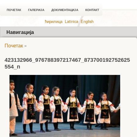
ПОЧЕТАК
ГАЛЕРИЈА
ДОКУМЕНТАЦИЈА
КОНТАКТ
ћирилица
Latinica
English
Навигација
Почетак
»
423132966_976788397217467_873700192752625
554_n