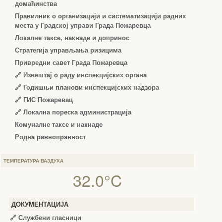
домаћинства
Правилник о организацији и систематизацији радних
места у Градској управи Града Пожаревца
Локалне таксе, накнаде и допринос
Стратегија управљања ризицима
Привредни савет Града Пожаревца
🔗
Извештај о раду инспекцијских органа
🔗
Годишњи планови инспекцијских надзора
🔗 ГИС Пожаревац
🔗 Локална пореска администрација
Комуналне таксе и накнаде
Родна равноправност
ТЕМПЕРАТУРА ВАЗДУХА
32.0°C
ДОКУМЕНТАЦИЈА
🔗
Службени гласници