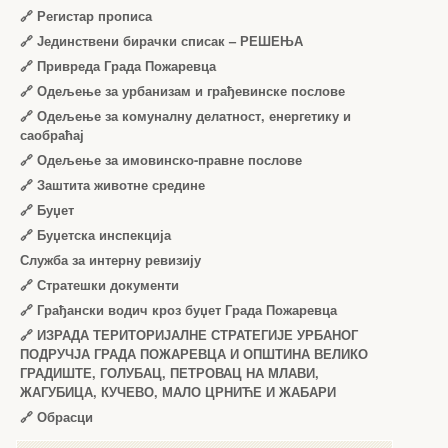
🔗
Регистар прописа
🔗
Јединствени бирачки списак – РЕШЕЊА
🔗
Привреда Града Пожаревца
🔗
Одељење за урбанизам и грађевинске послове
🔗
Одељење за комуналну делатност, енергетику и
саобраћај
🔗
Одељење за имовинско-правне послове
🔗
Заштита животне средине
🔗
Буџет
🔗
Буџетска инспекција
Служба за интерну ревизију
🔗
Стратешки документи
🔗
Грађански водич кроз буџет Града Пожаревца
🔗
ИЗРАДА ТЕРИТОРИЈАЛНЕ СТРАТЕГИЈЕ УРБАНОГ
ПОДРУЧЈА ГРАДА ПОЖАРЕВЦА И ОПШТИНА ВЕЛИКО
ГРАДИШТЕ, ГОЛУБАЦ, ПЕТРОВАЦ НА МЛАВИ,
ЖАГУБИЦА, КУЧЕВО, МАЛО ЦРНИЋЕ И ЖАБАРИ
🔗
Обрасци