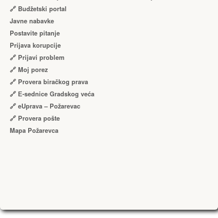
🔗 Budžetski portal
Javne nabavke
Postavite pitanje
Prijava korupcije
🔗 Prijavi problem
🔗 Moj porez
🔗 Provera biračkog prava
🔗 Е-sednice Gradskog veća
🔗 eUprava – Požarevac
🔗 Provera pošte
Mapa Požarevca