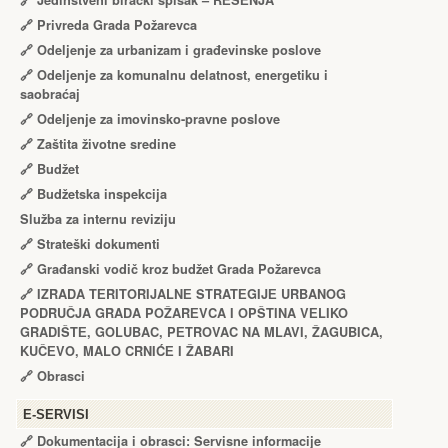
🔗
Jedinstveni birački spisak – RЕŠЕNJA
🔗
Privreda Grada Požarevca
🔗
Odeljenje za urbanizam i građevinske poslove
🔗
Odeljenje za komunalnu delatnost, energetiku i
saobraćaj
🔗
Odeljenje za imovinsko-pravne poslove
🔗
Zaštita životne sredine
🔗
Budžet
🔗
Budžetska inspekcija
Služba za internu reviziju
🔗
Strateški dokumenti
🔗
Građanski vodič kroz budžet Grada Požarevca
🔗
IZRADA TЕRITORIJALNЕ STRATЕGIJЕ URBANOG
PODRUČJA GRADA POŽARЕVCA I OPŠTINA VЕLIKO
GRADIŠTЕ, GOLUBAC, PЕTROVAC NA MLAVI, ŽAGUBICA,
KUČЕVO, MALO CRNIĆЕ I ŽABARI
🔗
Obrasci
Е-SERVISI
🔗 Dokumentacija i obrasci: Servisne informacije