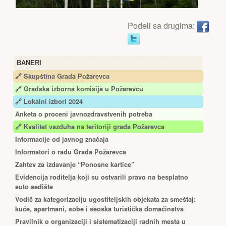
Podeli sa drugima:
BANERI
🔗 Skupština Grada Požarevca
🔗
Gradska izborna komisija u Požarevcu
🔗 Lokalni izbori 2024
Anketa o proceni javnozdravstvenih potreba
🔗 Kvalitet vazduha na teritoriji grada Požarevca
Informacije od javnog značaja
Informatori o radu Grada Požarevca
Zahtev za izdavanje “Ponosne kartice”
Еvidencija roditelja koji su ostvarili pravo na besplatno
auto sedište
Vodič za kategorizaciju ugostiteljskih objekata za smeštaj:
kuće, apartmani, sobe i seoska turistička domaćinstva
Pravilnik o organizaciji i sistematizaciji radnih mesta u