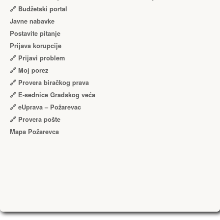
🔗 Budžetski portal
Javne nabavke
Postavite pitanje
Prijava korupcije
🔗 Prijavi problem
🔗 Moj porez
🔗 Provera biračkog prava
🔗 Е-sednice Gradskog veća
🔗 eUprava – Požarevac
🔗 Provera pošte
Mapa Požarevca