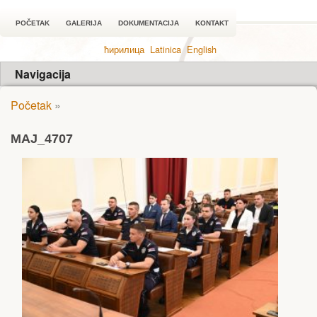
POČETAK
GALERIJA
DOKUMENTACIJA
KONTAKT
ћирилица
Latinica
English
Navigacija
Početak
»
MAJ_4707