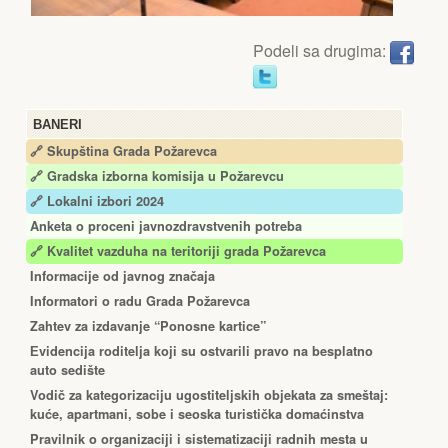
Podeli sa drugima:
BANERI
🔗 Skupština Grada Požarevca
🔗
Gradska izborna komisija u Požarevcu
🔗 Lokalni izbori 2024
Anketa o proceni javnozdravstvenih potreba
🔗 Kvalitet vazduha na teritoriji grada Požarevca
Informacije od javnog značaja
Informatori o radu Grada Požarevca
Zahtev za izdavanje “Ponosne kartice”
Еvidencija roditelja koji su ostvarili pravo na besplatno
auto sedište
Vodič za kategorizaciju ugostiteljskih objekata za smeštaj:
kuće, apartmani, sobe i seoska turistička domaćinstva
Pravilnik o organizaciji i sistematizaciji radnih mesta u