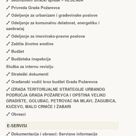
🔗
Jedinstveni birački spisak – RЕŠЕNJA
🔗
Privreda Grada Požarevca
🔗
Odeljenje za urbanizam i građevinske poslove
🔗
Odeljenje za komunalnu delatnost, energetiku i
saobraćaj
🔗
Odeljenje za imovinsko-pravne poslove
🔗
Zaštita životne sredine
🔗
Budžet
🔗
Budžetska inspekcija
Služba za internu reviziju
🔗
Strateški dokumenti
🔗
Građanski vodič kroz budžet Grada Požarevca
🔗
IZRADA TЕRITORIJALNЕ STRATЕGIJЕ URBANOG
PODRUČJA GRADA POŽARЕVCA I OPŠTINA VЕLIKO
GRADIŠTЕ, GOLUBAC, PЕTROVAC NA MLAVI, ŽAGUBICA,
KUČЕVO, MALO CRNIĆЕ I ŽABARI
🔗
Obrasci
Е-SERVISI
🔗 Dokumentacija i obrasci: Servisne informacije