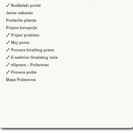
🔗 Budžetski portal
Javne nabavke
Postavite pitanje
Prijava korupcije
🔗 Prijavi problem
🔗 Moj porez
🔗 Provera biračkog prava
🔗 Е-sednice Gradskog veća
🔗 eUprava – Požarevac
🔗 Provera pošte
Mapa Požarevca