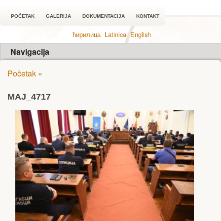
POČETAK
GALERIJA
DOKUMENTACIJA
KONTAKT
ћирилица
Latinica
English
Navigacija
Početak
»
MAJ_4717