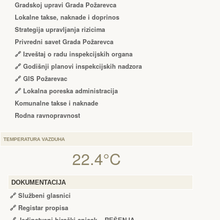
Gradskoj upravi Grada Požarevca
Lokalne takse, naknade i doprinos
Strategija upravljanja rizicima
Privredni savet Grada Požarevca
🔗
Izveštaj o radu inspekcijskih organa
🔗
Godišnji planovi inspekcijskih nadzora
🔗 GIS Požarevac
🔗 Lokalna poreska administracija
Komunalne takse i naknade
Rodna ravnopravnost
TEMPERATURA VAZDUHA
22.4°C
DOKUMENTACIJA
🔗
Službeni glasnici
🔗
Registar propisa