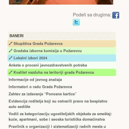
Podeli sa drugima:
BANERI
🔗 Skupština Grada Požarevca
🔗
Gradska izborna komisija u Požarevcu
🔗 Lokalni izbori 2024
Anketa o proceni javnozdravstvenih potreba
🔗 Kvalitet vazduha na teritoriji grada Požarevca
Informacije od javnog značaja
Informatori o radu Grada Požarevca
Zahtev za izdavanje “Ponosne kartice”
Еvidencija roditelja koji su ostvarili pravo na besplatno
auto sedište
Vodič za kategorizaciju ugostiteljskih objekata za smeštaj:
kuće, apartmani, sobe i seoska turistička domaćinstva
Pravilnik o organizaciji i sistematizaciji radnih mesta u