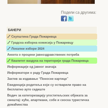
Подели са другима:
БАНЕРИ
🔗 Скупштина Града Пожаревца
🔗
Градска изборна комисија у Пожаревцу
🔗 Локални избори 2024
Анкета о процени јавноздравствених потреба
🔗 Квалитет ваздуха на територији града Пожаревца
Информације од јавног значаја
Информатори о раду Града Пожаревца
Захтев за издавање “Поносне картице”
Евиденција родитеља који су остварили право на
бесплатно ауто седиште
Водич за категоризацију угоститељских објеката за
смештај: куће, апартмани, собе и сеоска туристичка
домаћинства