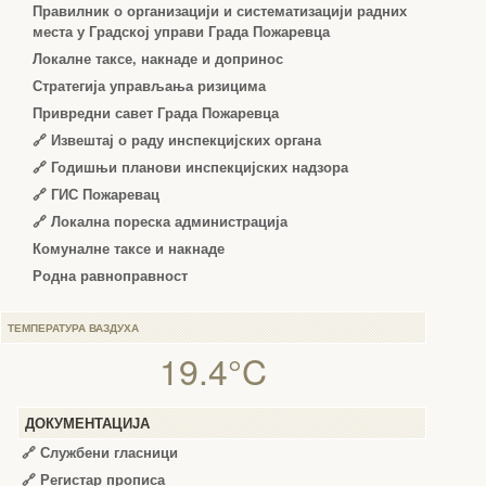
Правилник о организацији и систематизацији радних
места у Градској управи Града Пожаревца
Локалне таксе, накнаде и допринос
Стратегија управљања ризицима
Привредни савет Града Пожаревца
🔗
Извештај о раду инспекцијских органа
🔗
Годишњи планови инспекцијских надзора
🔗 ГИС Пожаревац
🔗 Локална пореска администрација
Комуналне таксе и накнаде
Родна равноправност
ТЕМПЕРАТУРА ВАЗДУХА
19.4°C
ДОКУМЕНТАЦИЈА
🔗
Службени гласници
🔗
Регистар прописа