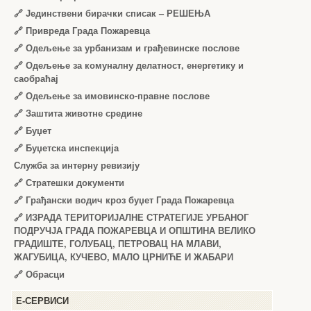
🔗
Јединствени бирачки списак – РЕШЕЊА
🔗
Привреда Града Пожаревца
🔗
Одељење за урбанизам и грађевинске послове
🔗
Одељење за комуналну делатност, енергетику и
саобраћај
🔗
Одељење за имовинско-правне послове
🔗
Заштита животне средине
🔗
Буџет
🔗
Буџетска инспекција
Служба за интерну ревизију
🔗
Стратешки документи
🔗
Грађански водич кроз буџет Града Пожаревца
🔗
ИЗРАДА ТЕРИТОРИЈАЛНЕ СТРАТЕГИЈЕ УРБАНОГ
ПОДРУЧЈА ГРАДА ПОЖАРЕВЦА И ОПШТИНА ВЕЛИКО
ГРАДИШТЕ, ГОЛУБАЦ, ПЕТРОВАЦ НА МЛАВИ,
ЖАГУБИЦА, КУЧЕВО, МАЛО ЦРНИЋЕ И ЖАБАРИ
🔗
Обрасци
Е-СЕРВИСИ