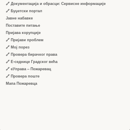
🔗 Документација и обрасци: Сервисне информације
🔗 Буџетски портал
Јавне набавке
Поставите питање
Пријава корупције
🔗 Пријави проблем
🔗 Мој порез
🔗 Провера бирачког права
🔗 Е-седнице Градског већа
🔗 еУправа – Пожаревац
🔗 Провера поште
Мапа Пожаревца