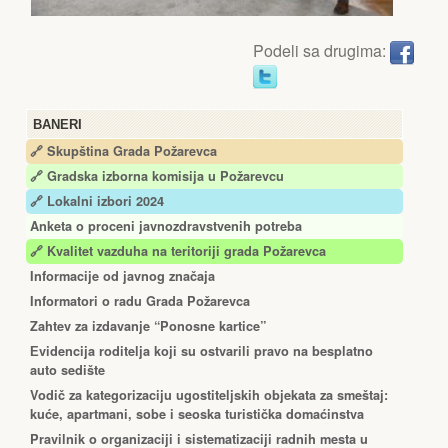
Podeli sa drugima:
BANERI
🔗 Skupština Grada Požarevca
🔗
Gradska izborna komisija u Požarevcu
🔗 Lokalni izbori 2024
Anketa o proceni javnozdravstvenih potreba
🔗 Kvalitet vazduha na teritoriji grada Požarevca
Informacije od javnog značaja
Informatori o radu Grada Požarevca
Zahtev za izdavanje “Ponosne kartice”
Еvidencija roditelja koji su ostvarili pravo na besplatno
auto sedište
Vodič za kategorizaciju ugostiteljskih objekata za smeštaj:
kuće, apartmani, sobe i seoska turistička domaćinstva
Pravilnik o organizaciji i sistematizaciji radnih mesta u