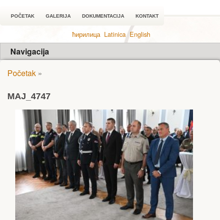
POČETAK
GALERIJA
DOKUMENTACIJA
KONTAKT
ћирилица
Latinica
English
Navigacija
Početak
»
MAJ_4747