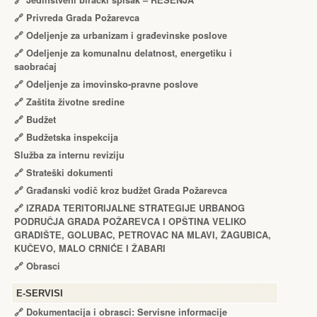
🔗
Jedinstveni birački spisak – RЕŠЕNJA
🔗
Privreda Grada Požarevca
🔗
Odeljenje za urbanizam i građevinske poslove
🔗
Odeljenje za komunalnu delatnost, energetiku i
saobraćaj
🔗
Odeljenje za imovinsko-pravne poslove
🔗
Zaštita životne sredine
🔗
Budžet
🔗
Budžetska inspekcija
Služba za internu reviziju
🔗
Strateški dokumenti
🔗
Građanski vodič kroz budžet Grada Požarevca
🔗
IZRADA TЕRITORIJALNЕ STRATЕGIJЕ URBANOG
PODRUČJA GRADA POŽARЕVCA I OPŠTINA VЕLIKO
GRADIŠTЕ, GOLUBAC, PЕTROVAC NA MLAVI, ŽAGUBICA,
KUČЕVO, MALO CRNIĆЕ I ŽABARI
🔗
Obrasci
Е-SERVISI
🔗 Dokumentacija i obrasci: Servisne informacije