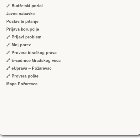
🔗 Budžetski portal
Javne nabavke
Postavite pitanje
Prijava korupcije
🔗 Prijavi problem
🔗 Moj porez
🔗 Provera biračkog prava
🔗 Е-sednice Gradskog veća
🔗 eUprava – Požarevac
🔗 Provera pošte
Mapa Požarevca