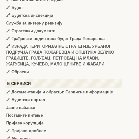
🔗
Буџет
🔗
Буџетска инспекција
Служба за интерну ревизију
🔗
Стратешки документи
🔗
Грађански водич кроз буџет Града Пожаревца
🔗
ИЗРАДА ТЕРИТОРИЈАЛНЕ СТРАТЕГИЈЕ УРБАНОГ
ПОДРУЧЈА ГРАДА ПОЖАРЕВЦА И ОПШТИНА ВЕЛИКО
ГРАДИШТЕ, ГОЛУБАЦ, ПЕТРОВАЦ НА МЛАВИ,
ЖАГУБИЦА, КУЧЕВО, МАЛО ЦРНИЋЕ И ЖАБАРИ
🔗
Обрасци
Е-СЕРВИСИ
🔗 Документација и обрасци: Сервисне информације
🔗 Буџетски портал
Јавне набавке
Поставите питање
Пријава корупције
🔗 Пријави проблем
🔗 Мој порез