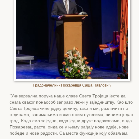
Градоначелник Пожаревца Саша Павловић
“Универзална порука наше славе Света Тројица јесте да
снага сваког понаособ заправо лежи у заједништву. Као што
Света Тројица чине једну целину, тако и ми, различити по
годинама, занимањима и животним путевима, чинимо један
град. Када смо заједно, када једни друге подржавамо, онда
Пожаревац расте, онда се у њему рађају нове идеје, нове
победе и нове радости. Са места функције коју обављам,