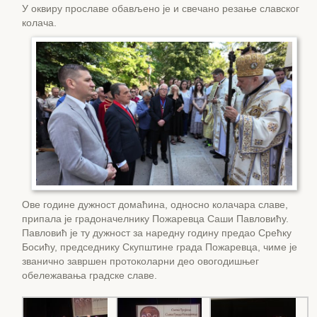
У оквиру прославе обављено је и свечано резање славског
колача.
Ове године дужност домаћина, односно колачара славе,
припала је градоначелнику Пожаревца Саши Павловићу.
Павловић је ту дужност за наредну годину предао Срећку
Босићу, председнику Скупштине града Пожаревца, чиме је
званично завршен протоколарни део овогодишњег
обележавања градске славе.