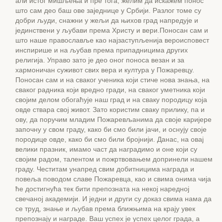
али истог мишљења и пре тога, желим да искажем понос
што сам део баш ове заједнице у Србији. Разлог томе су
добри људи, снажни у жељи да њихов град напредује и
јединствени у љубави према Христу и вери.Поносан сам и
што наше православље као најзаступљенија вероисповест
инспирише и на љубав према припадницима других
религија. Управо зато је део оног поноса везан и за
хармоничан суживот свих вера и култура у Пожаревцу.
Поносан сам и на сваког ученика који стиче нова знања, на
сваког радника који вредно гради, на сваког уметника који
својим делом обогаћује наш град и на сваку породицу која
овде ствара свој живот. Зато користим сваку прилику, па и
ову, да поручим младим Пожаревљанима да своје каријере
започну у свом граду, како би смо били јачи, и оснују своје
породице овде, како би смо били бројнији. Данас, на овај
велики празник, имамо част да наградимо и оне који су
својим радом, талентом и пожртвовањем допринели нашем
граду. Честитам унапред свим добитницима награда и
повеља поводом славе Пожаревца, као и свима онима чија
ће достигнућа тек бити препозната на некој наредној
свечаној академији. И једни и други су доказ свима нама да
се труд, знање и љубав према ближњима на крају увек
препознају и награде. Ваш успех је успех целог града, а