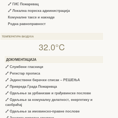
🔗 ГИС Пожаревац
🔗 Локална пореска администрација
Комуналне таксе и накнаде
Родна равноправност
ТЕМПЕРАТУРА ВАЗДУХА
32.0°C
ДОКУМЕНТАЦИЈА
🔗
Службени гласници
🔗
Регистар прописа
🔗
Јединствени бирачки списак – РЕШЕЊА
🔗
Привреда Града Пожаревца
🔗
Одељење за урбанизам и грађевинске послове
🔗
Одељење за комуналну делатност, енергетику и
саобраћај
🔗
Одељење за имовинско-правне послове
🔗
Заштита животне средине