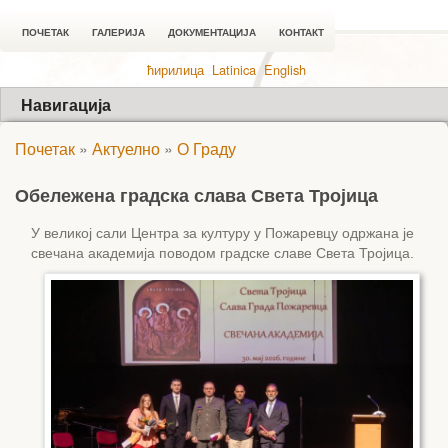
ПОЧЕТАК
ГАЛЕРИЈА
ДОКУМЕНТАЦИЈА
КОНТАКТ
ћирилица
Latinica
English
Навигација
Почетак
»
Актуелно
»
О Граду
Обележена градска слава Света Тројица
У великој сали Центра за културу у Пожаревцу одржана је
свечана академија поводом градске славе Света Тројица.