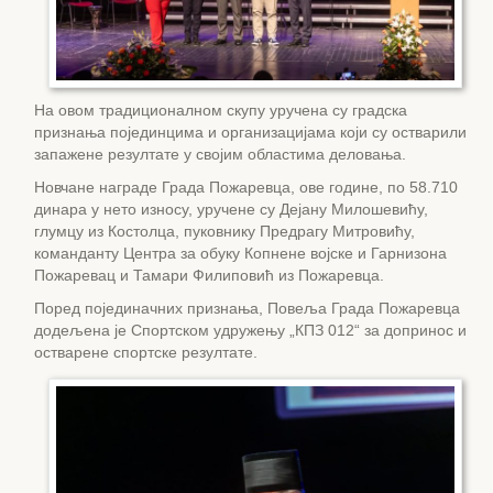
На овом традиционалном скупу уручена су градска
признања појединцима и организацијама који су остварили
запажене резултате у својим областима деловања.
Новчане награде Града Пожаревца, ове године, по 58.710
динара у нето износу, уручене су Дејану Милошевићу,
глумцу из Костолца, пуковнику Предрагу Митровићу,
команданту Центра за обуку Копнене војске и Гарнизона
Пожаревац и Тамари Филиповић из Пожаревца.
Поред појединачних признања, Повеља Града Пожаревца
додељена је Спортском удружењу „КПЗ 012“ за допринос и
остварене спортске резултате.