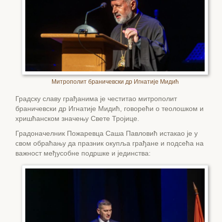
Митрополит браничевски др Игнатије Мидић
Градску славу грађанима је честитао митрополит
браничевски др Игнатије Мидић, говорећи о теолошком и
хришћанском значењу Свете Тројице.
Градоначелник Пожаревца Саша Павловић истакао је у
свом обраћању да празник окупља грађане и подсећа на
важност међусобне подршке и јединства: