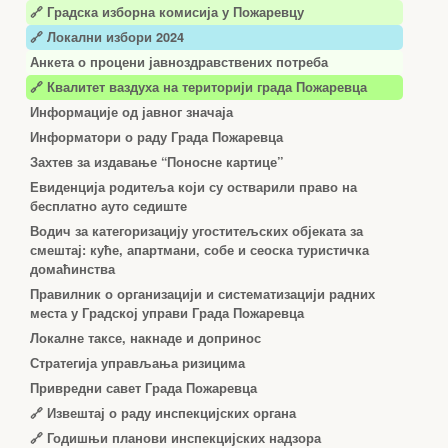
🔗
Градска изборна комисија у Пожаревцу
🔗 Локални избори 2024
Анкета о процени јавноздравствених потреба
🔗 Квалитет ваздуха на територији града Пожаревца
Информације од јавног значаја
Информатори о раду Града Пожаревца
Захтев за издавање “Поносне картице”
Евиденција родитеља који су остварили право на
бесплатно ауто седиште
Водич за категоризацију угоститељских објеката за
смештај: куће, апартмани, собе и сеоска туристичка
домаћинства
Правилник о организацији и систематизацији радних
места у Градској управи Града Пожаревца
Локалне таксе, накнаде и допринос
Стратегија управљања ризицима
Привредни савет Града Пожаревца
🔗
Извештај о раду инспекцијских органа
🔗
Годишњи планови инспекцијских надзора