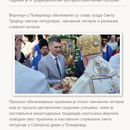
Одржан је и традиционални културно-уметнички програм.
Верници у Пожаревцу обележили су славу града Свету
Тројицу светом литургијом, свечаном литијом и резањем
славског колача.
Програм обележавања празника је почео свечаном литијом
која је прошла централним градским улицама, чиме је
настављена вишегодишња традиција окупљања верника
поводом овог празника а настављен служењем свете
литургије у Саборној цркви у Пожаревцу.