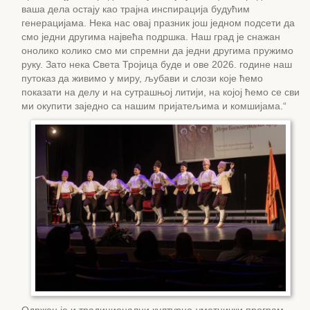
ваша дела остају као трајна инспирација будућим
генерацијама. Нека нас овај празник још једном подсети да
смо једни другима највећа подршка. Наш град је снажан
онолико колико смо ми спремни да једни другима пружимо
руку. Зато нека Света Тројица буде и ове 2026. године наш
путоказ да живимо у миру, љубави и слози које ћемо
показати на делу и на сутрашњој литији, на којој ћемо се сви
ми окупити заједно са нашим пријатељима и комшијама.“