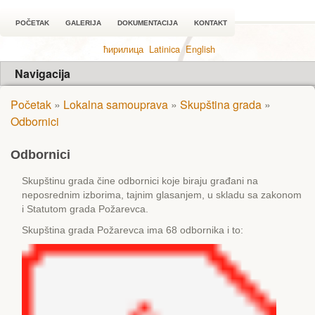
POČETAK
GALERIJA
DOKUMENTACIJA
KONTAKT
ћирилица
Latinica
English
Navigacija
Početak
»
Lokalna samouprava
»
Skupština grada
»
Odbornici
Odbornici
Skupštinu grada čine odbornici koje biraju građani na
neposrednim izborima, tajnim glasanjem, u skladu sa zakonom
i Statutom grada Požarevca.
Skupština grada Požarevca ima 68 odbornika i to: