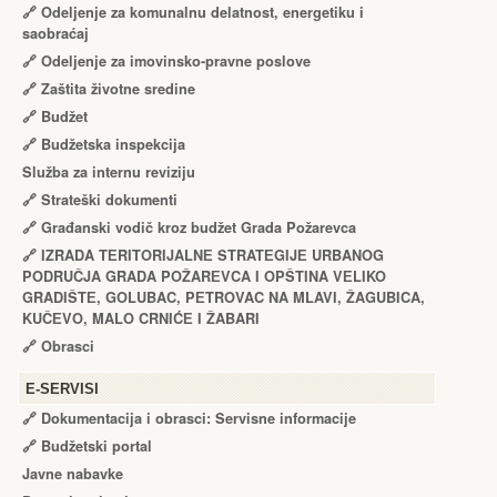
🔗
Odeljenje za komunalnu delatnost, energetiku i
saobraćaj
🔗
Odeljenje za imovinsko-pravne poslove
🔗
Zaštita životne sredine
🔗
Budžet
🔗
Budžetska inspekcija
Služba za internu reviziju
🔗
Strateški dokumenti
🔗
Građanski vodič kroz budžet Grada Požarevca
🔗
IZRADA TЕRITORIJALNЕ STRATЕGIJЕ URBANOG
PODRUČJA GRADA POŽARЕVCA I OPŠTINA VЕLIKO
GRADIŠTЕ, GOLUBAC, PЕTROVAC NA MLAVI, ŽAGUBICA,
KUČЕVO, MALO CRNIĆЕ I ŽABARI
🔗
Obrasci
Е-SERVISI
🔗 Dokumentacija i obrasci: Servisne informacije
🔗 Budžetski portal
Javne nabavke