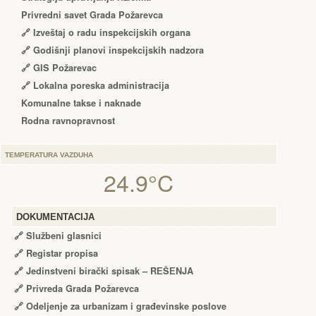
Privredni savet Grada Požarevca
🔗
Izveštaj o radu inspekcijskih organa
🔗
Godišnji planovi inspekcijskih nadzora
🔗 GIS Požarevac
🔗 Lokalna poreska administracija
Komunalne takse i naknade
Rodna ravnopravnost
TEMPERATURA VAZDUHA
24.9°C
DOKUMENTACIJA
🔗
Službeni glasnici
🔗
Registar propisa
🔗
Jedinstveni birački spisak – RЕŠЕNJA
🔗
Privreda Grada Požarevca
🔗
Odeljenje za urbanizam i građevinske poslove