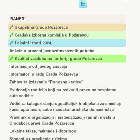
BANERI
🔗 Skupština Grada Požarevca
🔗
Gradska izborna komisija u Požarevcu
🔗 Lokalni izbori 2024
Anketa o proceni javnozdravstvenih potreba
🔗 Kvalitet vazduha na teritoriji grada Požarevca
Informacije od javnog značaja
Informatori o radu Grada Požarevca
Zahtev za izdavanje “Ponosne kartice”
Еvidencija roditelja koji su ostvarili pravo na besplatno
auto sedište
Vodič za kategorizaciju ugostiteljskih objekata za smeštaj:
kuće, apartmani, sobe i seoska turistička domaćinstva
Pravilnik o organizaciji i sistematizaciji radnih mesta u
Gradskoj upravi Grada Požarevca
Lokalne takse, naknade i doprinos
Strategija upravljanja rizicima