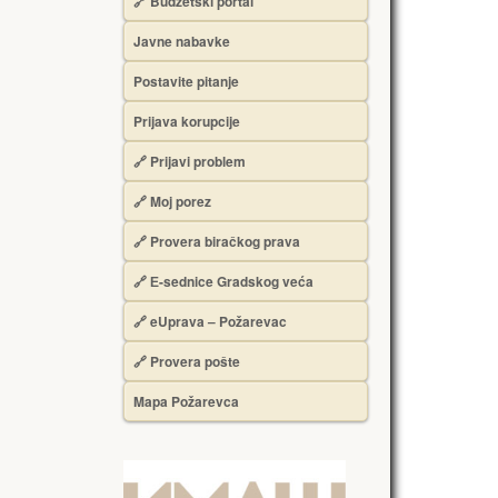
🔗 Budžetski portal
Javne nabavke
Postavite pitanje
Prijava korupcije
🔗 Prijavi problem
🔗 Moj porez
🔗 Provera biračkog prava
🔗 Е-sednice Gradskog veća
🔗 eUprava – Požarevac
🔗 Provera pošte
Mapa Požarevca