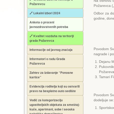
Na osnovu čl
Požarevcu
Požarevca („
🔗 Lokalni izbori 2024
Odbor za do
godine, done
Anketa o proceni
javnozdravstvenih potreba
🔗 Kvalitet vazduha na teritoriji
grada Požarevca
Povodom Sve
Informacije od javnog značaja
nagrade i po
Informatori o radu Grada
Dejanu Mi
Požarevca
Pukovnik
Požareva
Zahtev za izdavanje “Ponosne
kartice”
Tamari Fi
Еvidencija roditelja koji su ostvarili
pravo na besplatno auto sedište
Povodom Sve
Vodič za kategorizaciju
dodeljuje se:
ugostiteljskih objekata za smeštaj:
Sportsko
kuće, apartmani, sobe i seoska
turistička domaćinstva