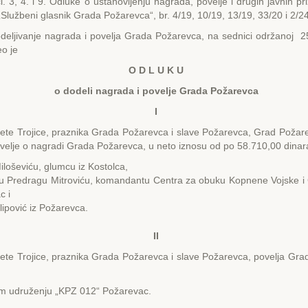
. 3, 4. i 9. Odluke o ustanovljenju nagrada, povelje i drugih javnih p
Službeni glasnik Grada Požarevca“, br. 4/19, 10/19, 13/19, 33/20 i 2/24
deljivanje nagrada i povelja Grada Požarevca, na sednici održanoj 2
o je
O D L U K U
o dodeli nagrada
i povelje Grada Požarevca
I
te Trojice, praznika Grada Požarevca i slave Požarevca, Grad Požare
velje o nagradi Grada Požarevca, u neto iznosu od po 58.710,00 dinara 
loševiću, glumcu iz Kostolca,
u Predragu Mitroviću, komandantu Centra za obuku Kopnene Vojske i
c i
lipović iz Požarevca.
II
te Trojice, praznika Grada Požarevca i slave Požarevca, povelja Gra
m udruženju „KPZ 012“ Požarevac.