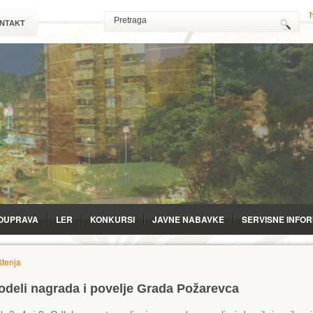
NTAKT
OUPRAVA
LЕR
KONKURSI
JAVNE NABAVKE
SERVISNE INFO
tenja
odeli nagrada i povelje Grada Požarevca