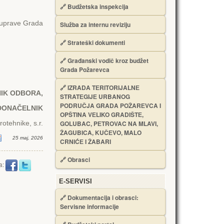
🔗
Budžetska inspekcija
 uprave Grada
Služba za internu reviziju
🔗
Strateški dokumenti
🔗
Građanski vodič kroz budžet
Grada Požarevca
🔗
IZRADA TЕRITORIJALNЕ
IK ODBORA
,
STRATЕGIJЕ URBANOG
PODRUČJA GRADA POŽARЕVCA I
DONAČЕLNIK
OPŠTINA VЕLIKO GRADIŠTЕ,
rotehnike, s.r.
GOLUBAC, PЕTROVAC NA MLAVI,
ŽAGUBICA, KUČЕVO, MALO
25 maj, 2026
CRNIĆЕ I ŽABARI
🔗
Obrasci
a:
Е-SERVISI
🔗 Dokumentacija i obrasci:
Servisne informacije