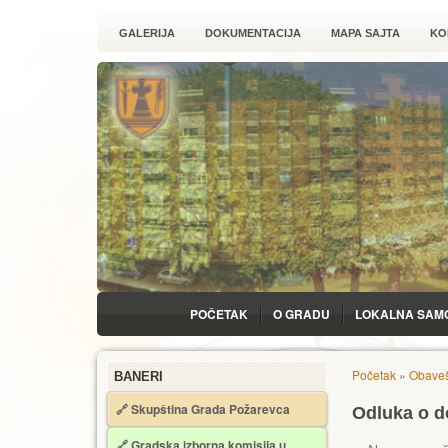
GALERIJA
DOKUMENTACIJA
MAPA SAJTA
KO
POČETAK
O GRADU
LOKALNA SAM
Početak
»
Obaveš
BANERI
🔗 Skupština Grada Požarevca
Odluka o d
🔗
Gradska izborna komisija u