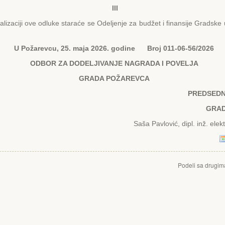
III
ji ove odluke staraće se Odeljenje za budžet i finansije Gradske
U Požarevcu,
25.
maja 2026
. godine Broj
011-06-56/2026
ODBOR ZA DODЕLJIVANJЕ NAGRADA I POVЕLJA
GRADA POŽARЕVCA
PRЕDSЕDN
GRA
Saša Pavlović, dipl. inž. elekt
Podeli sa drugim