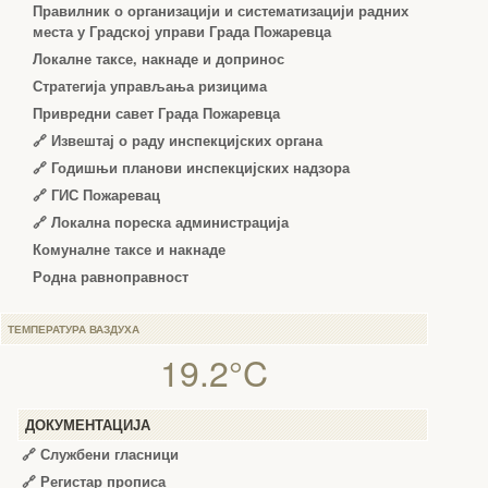
Правилник о организацији и систематизацији радних
места у Градској управи Града Пожаревца
Локалне таксе, накнаде и допринос
Стратегија управљања ризицима
Привредни савет Града Пожаревца
🔗
Извештај о раду инспекцијских органа
🔗
Годишњи планови инспекцијских надзора
🔗 ГИС Пожаревац
🔗 Локална пореска администрација
Комуналне таксе и накнаде
Родна равноправност
ТЕМПЕРАТУРА ВАЗДУХА
19.2°C
ДОКУМЕНТАЦИЈА
🔗
Службени гласници
🔗
Регистар прописа