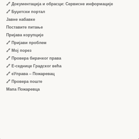
🔗 Документација и обрасци: Сервисне информације
🔗 Буџетски портал
Јавне набавке
Поставите питање
Пријава корупције
🔗 Пријави проблем
🔗 Мој порез
🔗 Провера бирачког права
🔗 Е-седнице Градског већа
🔗 еУправа – Пожаревац
🔗 Провера поште
Мапа Пожаревца