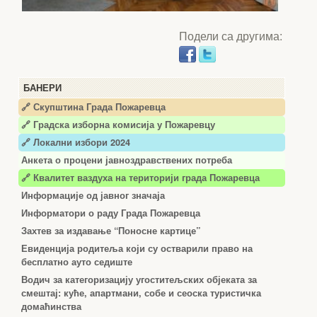
Подели са другима:
БАНЕРИ
🔗 Скупштина Града Пожаревца
🔗
Градска изборна комисија у Пожаревцу
🔗 Локални избори 2024
Анкета о процени јавноздравствених потреба
🔗 Квалитет ваздуха на територији града Пожаревца
Информације од јавног значаја
Информатори о раду Града Пожаревца
Захтев за издавање “Поносне картице”
Евиденција родитеља који су остварили право на
бесплатно ауто седиште
Водич за категоризацију угоститељских објеката за
смештај: куће, апартмани, собе и сеоска туристичка
домаћинства