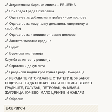
🔗
Јединствени бирачки списак – РЕШЕЊА
🔗
Привреда Града Пожаревца
🔗
Одељење за урбанизам и грађевинске послове
🔗
Одељење за комуналну делатност, енергетику и
саобраћај
🔗
Одељење за имовинско-правне послове
🔗
Заштита животне средине
🔗
Буџет
🔗
Буџетска инспекција
Служба за интерну ревизију
🔗
Стратешки документи
🔗
Грађански водич кроз буџет Града Пожаревца
🔗
ИЗРАДА ТЕРИТОРИЈАЛНЕ СТРАТЕГИЈЕ УРБАНОГ
ПОДРУЧЈА ГРАДА ПОЖАРЕВЦА И ОПШТИНА ВЕЛИКО
ГРАДИШТЕ, ГОЛУБАЦ, ПЕТРОВАЦ НА МЛАВИ,
ЖАГУБИЦА, КУЧЕВО, МАЛО ЦРНИЋЕ И ЖАБАРИ
🔗
Обрасци
Е-СЕРВИСИ