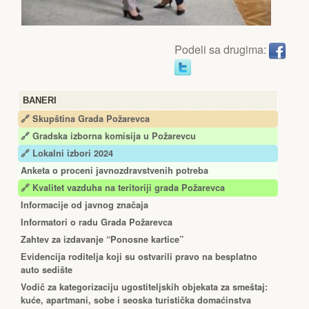
Podeli sa drugima:
BANERI
🔗 Skupština Grada Požarevca
🔗
Gradska izborna komisija u Požarevcu
🔗 Lokalni izbori 2024
Anketa o proceni javnozdravstvenih potreba
🔗 Kvalitet vazduha na teritoriji grada Požarevca
Informacije od javnog značaja
Informatori o radu Grada Požarevca
Zahtev za izdavanje “Ponosne kartice”
Еvidencija roditelja koji su ostvarili pravo na besplatno
auto sedište
Vodič za kategorizaciju ugostiteljskih objekata za smeštaj:
kuće, apartmani, sobe i seoska turistička domaćinstva