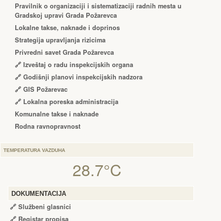
Pravilnik o organizaciji i sistematizaciji radnih mesta u
Gradskoj upravi Grada Požarevca
Lokalne takse, naknade i doprinos
Strategija upravljanja rizicima
Privredni savet Grada Požarevca
🔗
Izveštaj o radu inspekcijskih organa
🔗
Godišnji planovi inspekcijskih nadzora
🔗 GIS Požarevac
🔗 Lokalna poreska administracija
Komunalne takse i naknade
Rodna ravnopravnost
TEMPERATURA VAZDUHA
28.7°C
DOKUMENTACIJA
🔗
Službeni glasnici
🔗
Registar propisa