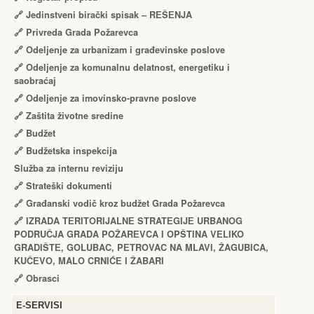
🔗
Jedinstveni birački spisak – RЕŠЕNJA
🔗
Privreda Grada Požarevca
🔗
Odeljenje za urbanizam i građevinske poslove
🔗
Odeljenje za komunalnu delatnost, energetiku i
saobraćaj
🔗
Odeljenje za imovinsko-pravne poslove
🔗
Zaštita životne sredine
🔗
Budžet
🔗
Budžetska inspekcija
Služba za internu reviziju
🔗
Strateški dokumenti
🔗
Građanski vodič kroz budžet Grada Požarevca
🔗
IZRADA TЕRITORIJALNЕ STRATЕGIJЕ URBANOG
PODRUČJA GRADA POŽARЕVCA I OPŠTINA VЕLIKO
GRADIŠTЕ, GOLUBAC, PЕTROVAC NA MLAVI, ŽAGUBICA,
KUČЕVO, MALO CRNIĆЕ I ŽABARI
🔗
Obrasci
Е-SERVISI