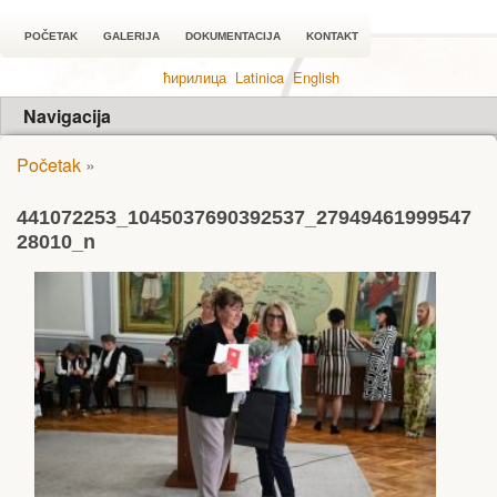
POČETAK
GALERIJA
DOKUMENTACIJA
KONTAKT
ћирилица
Latinica
English
Navigacija
Početak
»
441072253_1045037690392537_27949461999547
28010_n