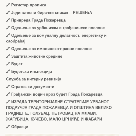
🔗
Регистар прописа
🔗
Јединствени бирачки списак – РЕШЕЊА
🔗
Привреда Града Пожаревца
🔗
Одељење за урбанизам и грађевинске послове
🔗
Одељење за комуналну делатност, енергетику и
саобраћај
🔗
Одељење за имовинско-правне послове
🔗
Заштита животне средине
🔗
Буџет
🔗
Буџетска инспекција
Служба за интерну ревизију
🔗
Стратешки документи
🔗
Грађански водич кроз буџет Града Пожаревца
🔗
ИЗРАДА ТЕРИТОРИЈАЛНЕ СТРАТЕГИЈЕ УРБАНОГ
ПОДРУЧЈА ГРАДА ПОЖАРЕВЦА И ОПШТИНА ВЕЛИКО
ГРАДИШТЕ, ГОЛУБАЦ, ПЕТРОВАЦ НА МЛАВИ,
ЖАГУБИЦА, КУЧЕВО, МАЛО ЦРНИЋЕ И ЖАБАРИ
🔗
Обрасци