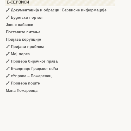
Е-СЕРВИСИ
🔗 Документација и обрасци: Сервисне информације
🔗 Буџетски портал
Јавне набавке
Поставите питање
Пријава корупције
🔗 Пријави проблем
🔗 Мој порез
🔗 Провера бирачког права
🔗 Е-седнице Градског већа
🔗 еУправа – Пожаревац
🔗 Провера поште
Мапа Пожаревца