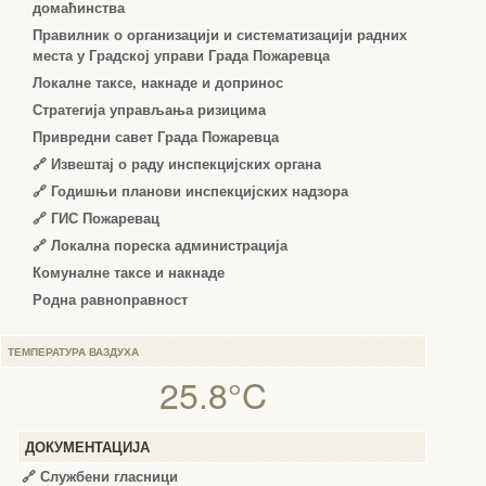
домаћинства
Правилник о организацији и систематизацији радних
места у Градској управи Града Пожаревца
Локалне таксе, накнаде и допринос
Стратегија управљања ризицима
Привредни савет Града Пожаревца
🔗
Извештај о раду инспекцијских органа
🔗
Годишњи планови инспекцијских надзора
🔗 ГИС Пожаревац
🔗 Локална пореска администрација
Комуналне таксе и накнаде
Родна равноправност
ТЕМПЕРАТУРА ВАЗДУХА
25.8°C
ДОКУМЕНТАЦИЈА
🔗
Службени гласници