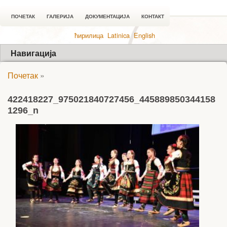
ПОЧЕТАК
ГАЛЕРИЈА
ДОКУМЕНТАЦИЈА
КОНТАКТ
ћирилица
Latinica
English
Навигација
Почетак
»
422418227_975021840727456_445889850344158
1296_n