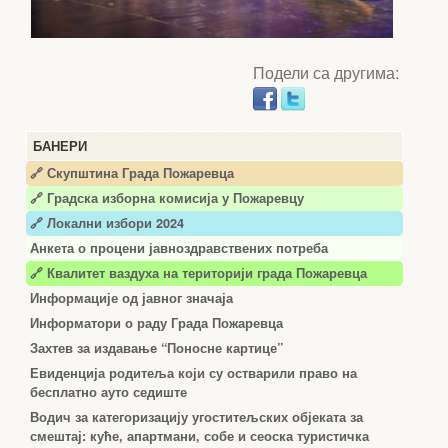
Подели са другима:
БАНЕРИ
🔗 Скупштина Града Пожаревца
🔗
Градска изборна комисија у Пожаревцу
🔗 Локални избори 2024
Анкета о процени јавноздравствених потреба
🔗 Квалитет ваздуха на територији града Пожаревца
Информације од јавног значаја
Информатори о раду Града Пожаревца
Захтев за издавање “Поносне картице”
Евиденција родитеља који су остварили право на
бесплатно ауто седиште
Водич за категоризацију угоститељских објеката за
смештај: куће, апартмани, собе и сеоска туристичка