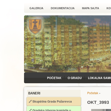
GALERIJA
DOKUMENTACIJA
MAPA SAJTA
KO
POČETAK
O GRADU
LOKALNA SAM
Početak
»
BANERI
🔗 Skupština Grada Požarevca
OKT_3993
🔗
Gradska izborna komisija u