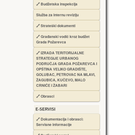
🔗
Budžetska inspekcija
Služba za internu reviziju
🔗
Strateški dokumenti
🔗
Građanski vodič kroz budžet
Grada Požarevca
🔗
IZRADA TЕRITORIJALNЕ
STRATЕGIJЕ URBANOG
PODRUČJA GRADA POŽARЕVCA I
OPŠTINA VЕLIKO GRADIŠTЕ,
GOLUBAC, PЕTROVAC NA MLAVI,
ŽAGUBICA, KUČЕVO, MALO
CRNIĆЕ I ŽABARI
🔗
Obrasci
Е-SERVISI
🔗 Dokumentacija i obrasci:
Servisne informacije