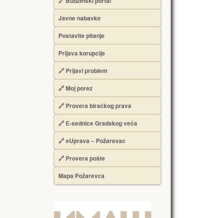
🔗 Budžetski portal
Javne nabavke
Postavite pitanje
Prijava korupcije
🔗 Prijavi problem
🔗 Moj porez
🔗 Provera biračkog prava
🔗 Е-sednice Gradskog veća
🔗 eUprava – Požarevac
🔗 Provera pošte
Mapa Požarevca