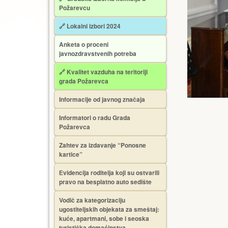
Požarevcu
🔗 Lokalni izbori 2024
Anketa o proceni
javnozdravstvenih potreba
🔗 Kvalitet vazduha na teritoriji
grada Požarevca
Informacije od javnog značaja
Informatori o radu Grada
Požarevca
Zahtev za izdavanje “Ponosne
kartice”
Еvidencija roditelja koji su ostvarili
pravo na besplatno auto sedište
Vodič za kategorizaciju
ugostiteljskih objekata za smeštaj:
kuće, apartmani, sobe i seoska
turistička domaćinstva