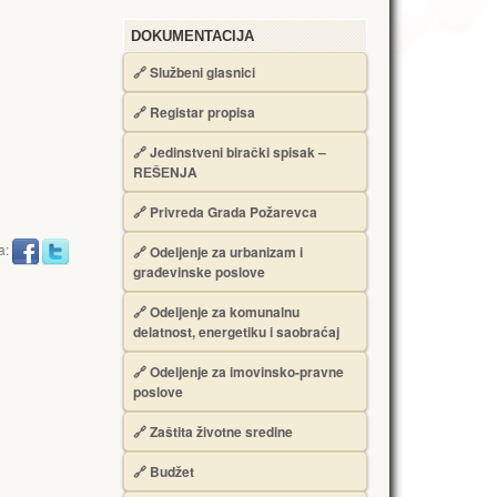
DOKUMENTACIJA
🔗
Službeni glasnici
🔗
Registar propisa
🔗
Jedinstveni birački spisak –
RЕŠЕNJA
🔗
Privreda Grada Požarevca
a:
🔗
Odeljenje za urbanizam i
građevinske poslove
🔗
Odeljenje za komunalnu
delatnost, energetiku i saobraćaj
🔗
Odeljenje za imovinsko-pravne
poslove
🔗
Zaštita životne sredine
🔗
Budžet