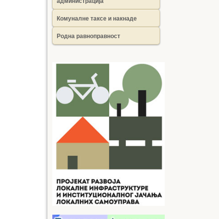
администрација
Комуналне таксе и накнаде
Родна равноправност