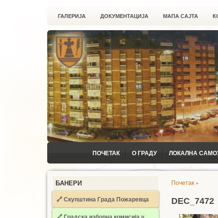
ГАЛЕРИЈА
ДОКУМЕНТАЦИЈА
МАПА САЈТА
К
ПОЧЕТАК
О ГРАДУ
ЛОКАЛНА САМО
Почетак
»
БАНЕРИ
🔗 Скупштина Града Пожаревца
DEC_7472
🔗
Градска изборна комисија у