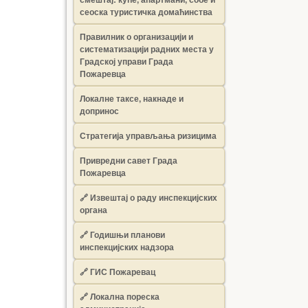
сеоска туристичка домаћинства
Правилник о организацији и
систематизацији радних места у
Градској управи Града
Пожаревца
Локалне таксе, накнаде и
допринос
Стратегија управљања ризицима
Привредни савет Града
Пожаревца
🔗
Извештај о раду инспекцијских
органа
🔗
Годишњи планови
инспекцијских надзора
🔗 ГИС Пожаревац
🔗 Локална пореска