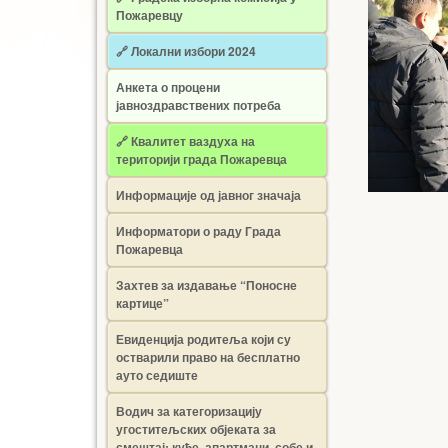
Пожаревцу
🔗 Локални избори 2024
Анкета о процени
јавноздравствених потреба
🔗 Квалитет ваздуха на
територији града Пожаревца
Информације од јавног значаја
Информатори о раду Града
Пожаревца
Захтев за издавање “Поносне
картице”
Евиденција родитеља који су
остварили право на бесплатно
ауто седиште
Водич за категоризацију
угоститељских објеката за
смештај: куће, апартмани, собе и