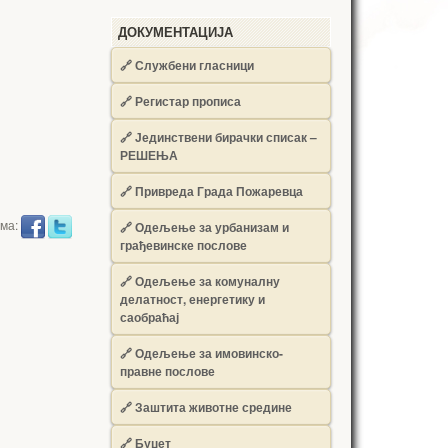
ДОКУМЕНТАЦИЈА
🔗
Службени гласници
🔗
Регистар прописа
🔗
Јединствени бирачки списак –
РЕШЕЊА
🔗
Привреда Града Пожаревца
има:
🔗
Одељење за урбанизам и
грађевинске послове
🔗
Одељење за комуналну
делатност, енергетику и
саобраћај
🔗
Одељење за имовинско-
правне послове
🔗
Заштита животне средине
🔗
Буџет