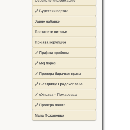
Сервисне информације
🔗 Буџетски портал
Јавне набавке
Поставите питање
Пријава корупције
🔗 Пријави проблем
🔗 Мој порез
🔗 Провера бирачког права
🔗 Е-седнице Градског већа
🔗 еУправа – Пожаревац
🔗 Провера поште
Мапа Пожаревца