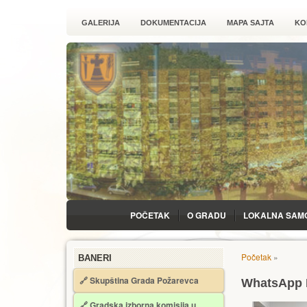
GALERIJA
DOKUMENTACIJA
MAPA SAJTA
KO
POČETAK
O GRADU
LOKALNA SAM
Početak
»
BANERI
🔗 Skupština Grada Požarevca
WhatsApp I
🔗
Gradska izborna komisija u