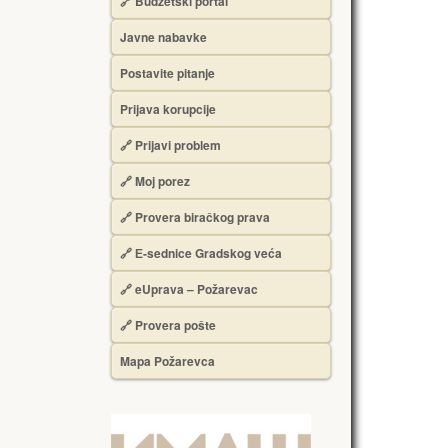
🔗 Budžetski portal
Javne nabavke
Postavite pitanje
Prijava korupcije
🔗 Prijavi problem
🔗 Moj porez
🔗 Provera biračkog prava
🔗 Е-sednice Gradskog veća
🔗 eUprava – Požarevac
🔗 Provera pošte
Mapa Požarevca