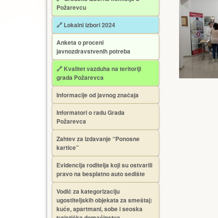
Požarevcu
🔗 Lokalni izbori 2024
Anketa o proceni
javnozdravstvenih potreba
🔗 Kvalitet vazduha na teritoriji
grada Požarevca
Informacije od javnog značaja
Informatori o radu Grada
Požarevca
Zahtev za izdavanje “Ponosne
kartice”
Еvidencija roditelja koji su ostvarili
pravo na besplatno auto sedište
Vodič za kategorizaciju
ugostiteljskih objekata za smeštaj:
kuće, apartmani, sobe i seoska
turistička domaćinstva