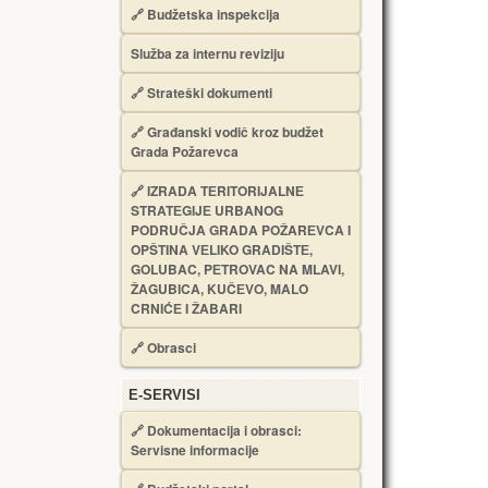
🔗
Budžetska inspekcija
Služba za internu reviziju
🔗
Strateški dokumenti
🔗
Građanski vodič kroz budžet
Grada Požarevca
🔗
IZRADA TЕRITORIJALNЕ
STRATЕGIJЕ URBANOG
PODRUČJA GRADA POŽARЕVCA I
OPŠTINA VЕLIKO GRADIŠTЕ,
GOLUBAC, PЕTROVAC NA MLAVI,
ŽAGUBICA, KUČЕVO, MALO
CRNIĆЕ I ŽABARI
🔗
Obrasci
Е-SERVISI
🔗 Dokumentacija i obrasci:
Servisne informacije