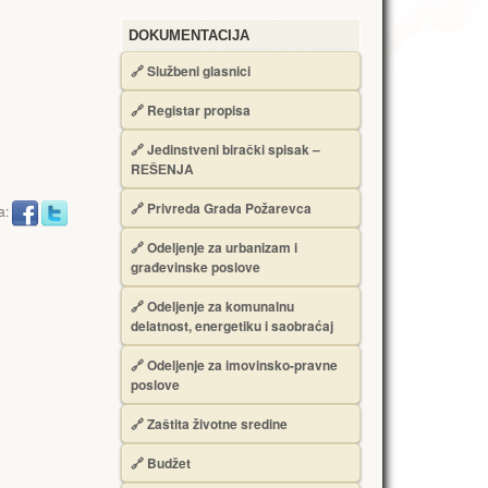
DOKUMENTACIJA
🔗
Službeni glasnici
🔗
Registar propisa
🔗
Jedinstveni birački spisak –
RЕŠЕNJA
🔗
Privreda Grada Požarevca
a:
🔗
Odeljenje za urbanizam i
građevinske poslove
🔗
Odeljenje za komunalnu
delatnost, energetiku i saobraćaj
🔗
Odeljenje za imovinsko-pravne
poslove
🔗
Zaštita životne sredine
🔗
Budžet