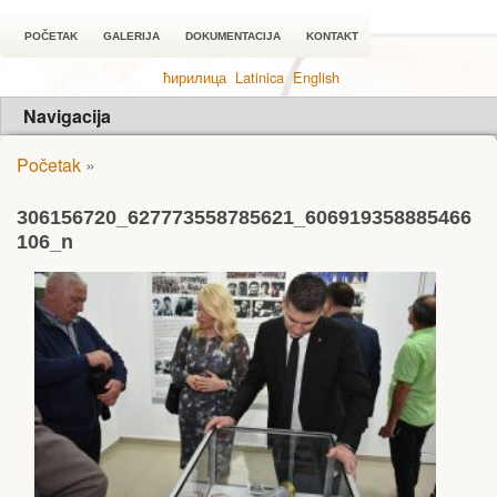
POČETAK
GALERIJA
DOKUMENTACIJA
KONTAKT
ћирилица
Latinica
English
Navigacija
Početak
»
306156720_627773558785621_606919358885466
106_n