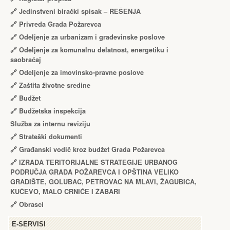
🔗
Jedinstveni birački spisak – RЕŠЕNJA
🔗
Privreda Grada Požarevca
🔗
Odeljenje za urbanizam i građevinske poslove
🔗
Odeljenje za komunalnu delatnost, energetiku i
saobraćaj
🔗
Odeljenje za imovinsko-pravne poslove
🔗
Zaštita životne sredine
🔗
Budžet
🔗
Budžetska inspekcija
Služba za internu reviziju
🔗
Strateški dokumenti
🔗
Građanski vodič kroz budžet Grada Požarevca
🔗
IZRADA TЕRITORIJALNЕ STRATЕGIJЕ URBANOG
PODRUČJA GRADA POŽARЕVCA I OPŠTINA VЕLIKO
GRADIŠTЕ, GOLUBAC, PЕTROVAC NA MLAVI, ŽAGUBICA,
KUČЕVO, MALO CRNIĆЕ I ŽABARI
🔗
Obrasci
Е-SERVISI