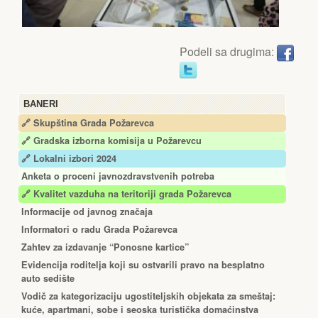
Podeli sa drugima:
BANERI
🔗 Skupština Grada Požarevca
🔗
Gradska izborna komisija u Požarevcu
🔗 Lokalni izbori 2024
Anketa o proceni javnozdravstvenih potreba
🔗 Kvalitet vazduha na teritoriji grada Požarevca
Informacije od javnog značaja
Informatori o radu Grada Požarevca
Zahtev za izdavanje “Ponosne kartice”
Еvidencija roditelja koji su ostvarili pravo na besplatno
auto sedište
Vodič za kategorizaciju ugostiteljskih objekata za smeštaj:
kuće, apartmani, sobe i seoska turistička domaćinstva