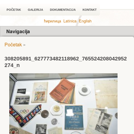
POČETAK
GALERIJA
DOKUMENTACIJA
KONTAKT
ћирилица
Latinica
English
Navigacija
Početak
»
308205891_627773482118962_765524208042952
274_n