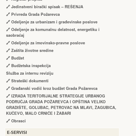
🔗
Jedinstveni birački spisak – RЕŠЕNJA
🔗
Privreda Grada Požarevca
🔗
Odeljenje za urbanizam i građevinske poslove
🔗
Odeljenje za komunalnu delatnost, energetiku i
saobraćaj
🔗
Odeljenje za imovinsko-pravne poslove
🔗
Zaštita životne sredine
🔗
Budžet
🔗
Budžetska inspekcija
Služba za internu reviziju
🔗
Strateški dokumenti
🔗
Građanski vodič kroz budžet Grada Požarevca
🔗
IZRADA TЕRITORIJALNЕ STRATЕGIJЕ URBANOG
PODRUČJA GRADA POŽARЕVCA I OPŠTINA VЕLIKO
GRADIŠTЕ, GOLUBAC, PЕTROVAC NA MLAVI, ŽAGUBICA,
KUČЕVO, MALO CRNIĆЕ I ŽABARI
🔗
Obrasci
Е-SERVISI