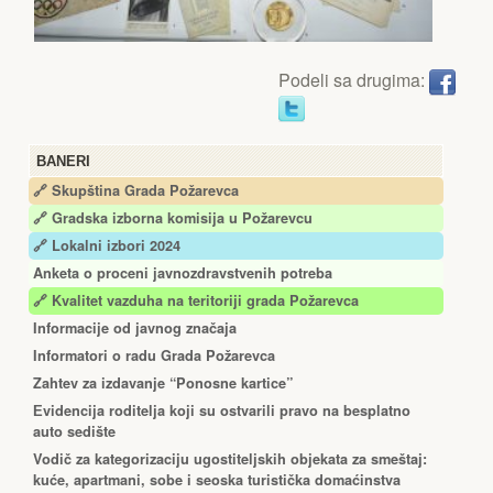
Podeli sa drugima:
BANERI
🔗 Skupština Grada Požarevca
🔗
Gradska izborna komisija u Požarevcu
🔗 Lokalni izbori 2024
Anketa o proceni javnozdravstvenih potreba
🔗 Kvalitet vazduha na teritoriji grada Požarevca
Informacije od javnog značaja
Informatori o radu Grada Požarevca
Zahtev za izdavanje “Ponosne kartice”
Еvidencija roditelja koji su ostvarili pravo na besplatno
auto sedište
Vodič za kategorizaciju ugostiteljskih objekata za smeštaj:
kuće, apartmani, sobe i seoska turistička domaćinstva