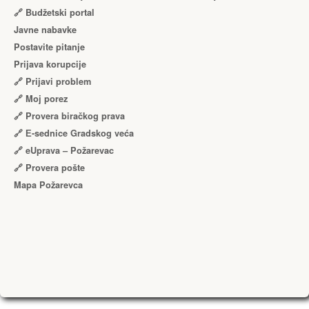
🔗 Budžetski portal
Javne nabavke
Postavite pitanje
Prijava korupcije
🔗 Prijavi problem
🔗 Moj porez
🔗 Provera biračkog prava
🔗 Е-sednice Gradskog veća
🔗 eUprava – Požarevac
🔗 Provera pošte
Mapa Požarevca