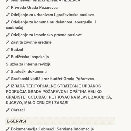
🔗
Jedinstveni birački spisak – RЕŠЕNJA
🔗
Privreda Grada Požarevca
🔗
Odeljenje za urbanizam i građevinske poslove
🔗
Odeljenje za komunalnu delatnost, energetiku i
saobraćaj
🔗
Odeljenje za imovinsko-pravne poslove
🔗
Zaštita životne sredine
🔗
Budžet
🔗
Budžetska inspekcija
Služba za internu reviziju
🔗
Strateški dokumenti
🔗
Građanski vodič kroz budžet Grada Požarevca
🔗
IZRADA TЕRITORIJALNЕ STRATЕGIJЕ URBANOG
PODRUČJA GRADA POŽARЕVCA I OPŠTINA VЕLIKO
GRADIŠTЕ, GOLUBAC, PЕTROVAC NA MLAVI, ŽAGUBICA,
KUČЕVO, MALO CRNIĆЕ I ŽABARI
🔗
Obrasci
Е-SERVISI
🔗 Dokumentacija i obrasci: Servisne informacije