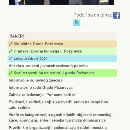
Podeli sa drugima:
BANERI
🔗 Skupština Grada Požarevca
🔗
Gradska izborna komisija u Požarevcu
🔗 Lokalni izbori 2024
Anketa o proceni javnozdravstvenih potreba
🔗 Kvalitet vazduha na teritoriji grada Požarevca
Informacije od javnog značaja
Informatori o radu Grada Požarevca
Zahtev za izdavanje “Ponosne kartice”
Еvidencija roditelja koji su ostvarili pravo na besplatno
auto sedište
Vodič za kategorizaciju ugostiteljskih objekata za smeštaj:
kuće, apartmani, sobe i seoska turistička domaćinstva
Pravilnik o organizaciji i sistematizaciji radnih mesta u