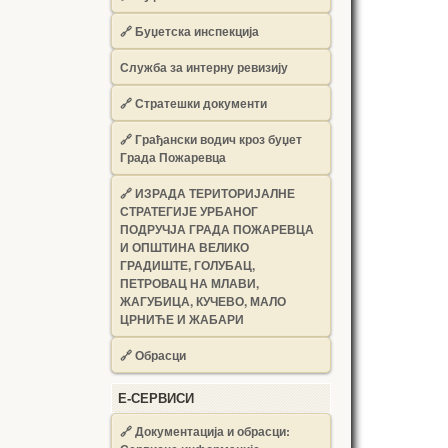
🔗
Буџетска инспекција
Служба за интерну ревизију
🔗
Стратешки документи
🔗
Грађански водич кроз буџет
Града Пожаревца
🔗
ИЗРАДА ТЕРИТОРИЈАЛНЕ
СТРАТЕГИЈЕ УРБАНОГ
ПОДРУЧЈА ГРАДА ПОЖАРЕВЦА
И ОПШТИНА ВЕЛИКО
ГРАДИШТЕ, ГОЛУБАЦ,
ПЕТРОВАЦ НА МЛАВИ,
ЖАГУБИЦА, КУЧЕВО, МАЛО
ЦРНИЋЕ И ЖАБАРИ
🔗
Обрасци
Е-СЕРВИСИ
🔗 Документација и обрасци: