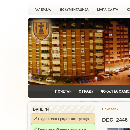
ГАЛЕРИЈА
ДОКУМЕНТАЦИЈА
МАПА САЈТА
К
ПОЧЕТАК
О ГРАДУ
ЛОКАЛНА САМО
Почетак
»
БАНЕРИ
🔗 Скупштина Града Пожаревца
DEC_2446
🔗
Градска изборна комисија у