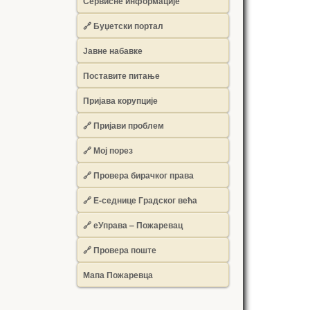
Сервисне информације
🔗 Буџетски портал
Јавне набавке
Поставите питање
Пријава корупције
🔗 Пријави проблем
🔗 Мој порез
🔗 Провера бирачког права
🔗 Е-седнице Градског већа
🔗 еУправа – Пожаревац
🔗 Провера поште
Мапа Пожаревца