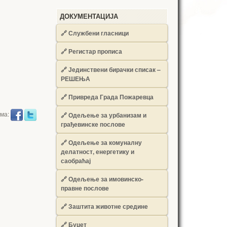
ДОКУМЕНТАЦИЈА
🔗
Службени гласници
🔗
Регистар прописа
🔗
Јединствени бирачки списак –
РЕШЕЊА
🔗
Привреда Града Пожаревца
има:
🔗
Одељење за урбанизам и
грађевинске послове
🔗
Одељење за комуналну
делатност, енергетику и
саобраћај
🔗
Одељење за имовинско-
правне послове
🔗
Заштита животне средине
🔗
Буџет