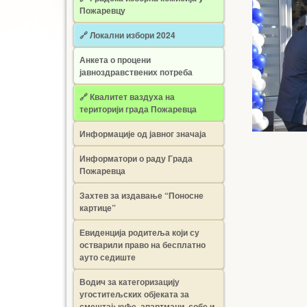
Пожаревцу
🔗 Локални избори 2024
Анкета о процени
јавноздравствених потреба
🔗 Квалитет ваздуха на
територији града Пожаревца
Информације од јавног значаја
Информатори о раду Града
Пожаревца
Захтев за издавање “Поносне
картице”
Евиденција родитеља који су
остварили право на бесплатно
ауто седиште
Водич за категоризацију
угоститељских објеката за
смештај: куће, апартмани, собе и