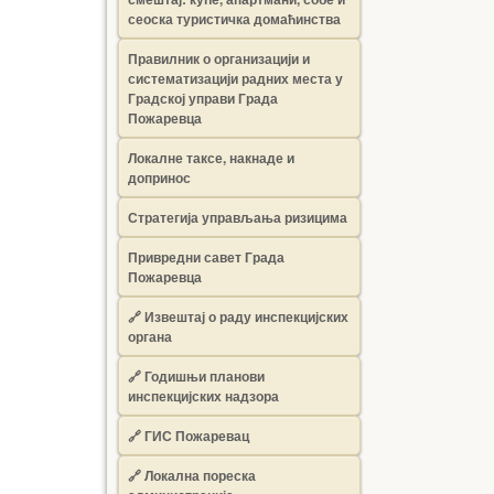
сеоска туристичка домаћинства
Правилник о организацији и
систематизацији радних места у
Градској управи Града
Пожаревца
Локалне таксе, накнаде и
допринос
Стратегија управљања ризицима
Привредни савет Града
Пожаревца
🔗
Извештај о раду инспекцијских
органа
🔗
Годишњи планови
инспекцијских надзора
🔗 ГИС Пожаревац
🔗 Локална пореска