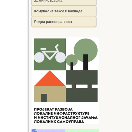
администрација
Комуналне таксе и накнаде
Родна равноправност