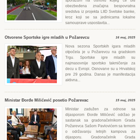
sporazum na osnovu kojeg će biti
obezbeđena značajna bespovratna
sredstva iz projekta LIID Svetske banke,
kroz koji se sa jedinicama lokalne
samouprave uspostavlja...
Otvorene Sportske igre mladih u Požarevcu
16 maj, 2025
Nova sezona Sportskih igara mladih
otpočela je u Požarevcu na gradskom
Trgu. Sportske igre mladih su
najmasovnije sportsko takmičenje za
decu u Еvropi. Osnovane su u Hrvatskoj
pre 29 godina. Danas je manifestacija
aktivna...
Ministar Đorđe Milićević posetio Požarevac
15 maj, 2025
Ministar zadužen za odnose sa
dijasporom Đorđe Milićević održao je
sastanak sa gradonačelnikom Grada
Požarevca Sašom Pavlovićem sa temom
o održavanju letnjih kampova za
dijasporu. Gradonačelnik Grada