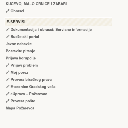
KUČЕVO, MALO CRNIĆЕ I ŽABARI
🔗
Obrasci
Е-SERVISI
🔗 Dokumentacija i obrasci: Servisne informacije
🔗 Budžetski portal
Javne nabavke
Postavite pitanje
Prijava korupcije
🔗 Prijavi problem
🔗 Moj porez
🔗 Provera biračkog prava
🔗 Е-sednice Gradskog veća
🔗 eUprava – Požarevac
🔗 Provera pošte
Mapa Požarevca