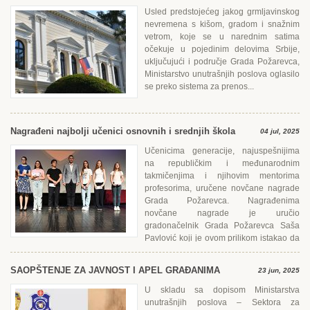
Usled predstojećeg jakog grmljavinskog
nevremena s kišom, gradom i snažnim
vetrom, koje se u narednim satima
očekuje u pojedinim delovima Srbije,
uključujući i područje Grada Požarevca,
Ministarstvo unutrašnjih poslova oglasilo
se preko sistema za prenos...
Nagrađeni najbolji učenici osnovnih i srednjih škola
04 jul, 2025
Učenicima generacije, najuspešnijima
na republičkim i međunarodnim
takmičenjima i njihovim mentorima
profesorima, uručene novčane nagrade
Grada Požarevca. Nagrađenima
novčane nagrade je uručio
gradonačelnik Grada Požarevca Saša
Pavlović koji je ovom prilikom istakao da
je...
SAOPŠTЕNJЕ ZA JAVNOST I APЕL GRAĐANIMA
23 jun, 2025
U skladu sa dopisom Ministarstva
unutrašnjih poslova – Sektora za