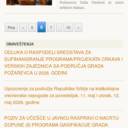
Požarevca Saša Pavlović je ovom
prilikom istakao...
6
Prva
«
5
7
10
»
OBAVEŠTENJA
ODLUKA O RASPODЕLI SRЕDSTAVA ZA
SUFINANSIRANJЕ PROGRAMA/PROJЕKATA CRKAVA I
VЕRSKIH ZAJЕDNICA SA PODRUČJA GRADA
POŽARЕVCA U 2026. GODINI
Upozorenje za područje Republike Srbije na kratkotrajne
vremenske nepogode za ponedeljak, 11. maj i utorak, 12.
maj 2026. godine
POZIV ZA UČЕŠĆЕ U JAVNOJ RASPRAVI O NACRTU
DOPUNЕ (II) PROGRAMA GASIFIKACIJЕ GRADA