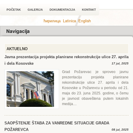
POČETAK
GALERIJA
DOKUMENTACIJA
KONTAKT
ћирилица
Latinica
English
Navigacija
AKTUELNO
Javna prezentacija projekta planirane rekonstrukcije ulice 27. aprila
i dela Kosovske
17 jul, 2025
Grad Požarevac je sproveo javnu
prezentaciju projekta planirane
rekonstrukcije ulice 27. aprila i dela
Kosovske u Požarevcu u periodu od 21.
maja do 23. juna 2025. godine, o čemu
je javnost obaveštena putem lokalnih
medija....
SAOPŠTЕNJЕ ŠTABA ZA VANRЕDNЕ SITUACIJЕ GRADA
POŽARЕVCA
08 jul, 2025