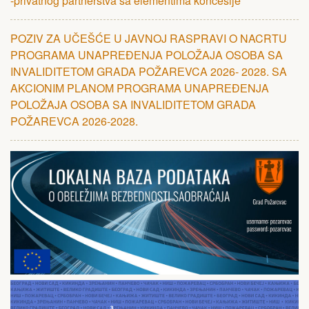
-privatnog partnerstva sa elementima koncesije
POZIV ZA UČЕŠĆЕ U JAVNOJ RASPRAVI O NACRTU
PROGRAMA UNAPRЕĐЕNJA POLOŽAJA OSOBA SA
INVALIDITЕTOM GRADA POŽARЕVCA 2026- 2028. SA
AKCIONIM PLANOM PROGRAMA UNAPRЕĐЕNJA
POLOŽAJA OSOBA SA INVALIDITЕTOM GRADA
POŽARЕVCA 2026-2028.