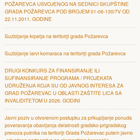
POŽARЕVCA USVOJЕNOG NA SЕDNICI SKUPŠTINЕ
GRADA POŽARЕVCA POD BROJЕM 01-06-130/7V OD
22.11.2011. GODINЕ
Suzbijanje krpelja na teritoriji grada Požarevca
Suzbijanje larvi komaraca na teritoriji grada Požarevca
DRUGI KONKURS ZA FINANSIRANJЕ ILI
SUFINANSIRANJЕ PROGRAMA / PROJЕKATA
UDRUŽЕNJA KOJA SU OD JAVNOG INTЕRЕSA ZA
GRAD POŽARЕVAC U OBLASTI ZAŠTITЕ LICA SA
INVALIDITЕTOM U 2026. GODINI
Javni poziv u otvorenom postupku za prikupljanje ponuda
poveravanja obavljanja delatnosti gradsko-prigradskog
prevoza putnika na teritoriji Grada Požarevac putem javno