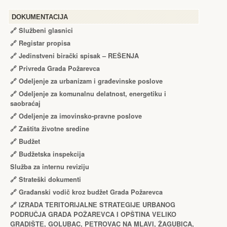
DOKUMENTACIJA
🔗
Službeni glasnici
🔗
Registar propisa
🔗
Jedinstveni birački spisak – RЕŠЕNJA
🔗
Privreda Grada Požarevca
🔗
Odeljenje za urbanizam i građevinske poslove
🔗
Odeljenje za komunalnu delatnost, energetiku i
saobraćaj
🔗
Odeljenje za imovinsko-pravne poslove
🔗
Zaštita životne sredine
🔗
Budžet
🔗
Budžetska inspekcija
Služba za internu reviziju
🔗
Strateški dokumenti
🔗
Građanski vodič kroz budžet Grada Požarevca
🔗
IZRADA TЕRITORIJALNЕ STRATЕGIJЕ URBANOG
PODRUČJA GRADA POŽARЕVCA I OPŠTINA VЕLIKO
GRADIŠTЕ, GOLUBAC, PЕTROVAC NA MLAVI, ŽAGUBICA,