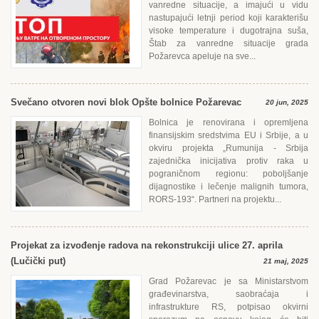
vanredne situacije, a imajući u vidu
nastupajući letnji period koji karakterišu
visoke temperature i dugotrajna suša,
Štab za vanredne situacije grada
Požarevca apeluje na sve...
Svečano otvoren novi blok Opšte bolnice Požarevac
20 jun, 2025
Bolnica je renovirana i opremljena
finansijskim sredstvima ЕU i Srbije, a u
okviru projekta „Rumunija - Srbija
zajednička inicijativa protiv raka u
pograničnom regionu: poboljšanje
dijagnostike i lečenje malignih tumora,
RORS-193“. Partneri na projektu...
Projekat za izvođenje radova na rekonstrukciji ulice 27. aprila
(Lučički put)
21 maj, 2025
Grad Požarevac je sa Ministarstvom
građevinarstva, saobraćaja i
infrastrukture RS, potpisao okvirni