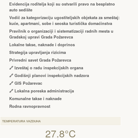
Еvidencija roditelja koji su ostvarili pravo na besplatno
auto sedište
Vodič za kategorizaciju ugostiteljskih objekata za smeštaj:
kuće, apartmani, sobe i seoska turistička domaćinstva
Pravilnik o organizaciji i sistematizaciji radnih mesta u
Gradskoj upravi Grada Požarevca
Lokalne takse, naknade i doprinos
Strategija upravljanja rizicima
Privredni savet Grada Požarevca
🔗
Izveštaj o radu inspekcijskih organa
🔗
Godišnji planovi inspekcijskih nadzora
🔗 GIS Požarevac
🔗 Lokalna poreska administracija
Komunalne takse i naknade
Rodna ravnopravnost
TEMPERATURA VAZDUHA
27.8°C